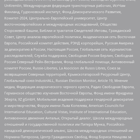
UnKremlin, Международная федерация транспортных рабочих, ИстЧам
Финланд, Гудзоновский институт, Фонд Демократического Развития,
Комитет-2024, Центрально-Европейский университет, Центр
восточноевропейских и международных исследований, Общество
Сторожевой башни, Библии и трактатов Свидетелей Иеговы, Гражданский
Совет, Центр анализа европейской политики, Академическая сеть Восточная
Европа, Российский комитет действия, РЭНД корпорейшн, Русская Америка
за демократию в России, Настоящая Россия, Глобальная сеть журналистов-
расследователей, Служба поддержки, Свободная Россия Берлин, Свободная
Россия Северный Рейн-Вестфалия, Фонд глобальной помощи, Антивоенный
комитет России, Russie-Libertes, La Asocicion de Rusos Libres, Союз за
возвращение Северных территорий, Крымскотатарский Ресурсный Центр,
Глобальный союз IndustriALL, Russian Election Monitor, Article 19, Мнение
медиа, Федерация анархического черного креста, Радио Свободная Европа,
Германское общество изучения Восточной Европы, Фонд имени Фридриха
Эберта, XZ gGmbH, Мобильная академия поддержки гендерной демократии
и миротворчества, Форум имени Льва Копелева, American Councils for
International Education, Cultural Vistas, Institute of International Education,
Антивоенное движение Антальи, Открытый диалог, Школа международных
отношений и государственной политики им Питера Мунка, Российско-
канадский демократический альянс, Школа международных отношений им
Нормана Патерсона, Центр Гражданских Свобод, Фонд Бориса Немцова за