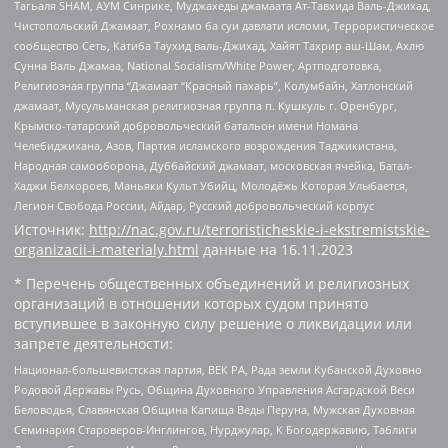
Тагьаля SHAM, АУМ Синрике, Муджахеды джамаата Ат-Тавхида Валь-Джихад,
Чистопольский Джамаат, Рохнамо ба суи давлати исломи, Террористическое
сообщество Сеть, Катиба Таухид валь-Джихад, Хайят Тахрир аш-Шам, Ахлю
Сунна Валь Джамаа, National Socialism/White Power, Артподготовка,
Религиозная группа “Джамаат “Красный пахарь”, Колумбайн, Хатлонский
джамаат, Мусульманская религиозная группа п. Кушкуль г. Оренбург,
Крымско-татарский добровольческий батальон имени Номана
Челебиджихана, Азов, Партия исламского возрождения Таджикистана,
Народная самооборона, Дуббайский джамаат, московская ячейка, Батал-
Хаджи Белхороев, Маньяки Культ Убийц, Молодёжь Которая Улыбается,
Легион Свобода России, Айдар, Русский добровольческий корпус
Источник:
http://nac.gov.ru/terroristicheskie-i-ekstremistskie-
organizacii-i-materialy.html
данные на
16.11.2023
* Перечень общественных объединений и религиозных
организаций в отношении которых судом принято
вступившее в законную силу решение о ликвидации или
запрете деятельности:
Национал-большевистская партия, ВЕК РА, Рада земли Кубанской Духовно
Родовой Державы Русь, Община Духовного Управления Асгардской Веси
Беловодья, Славянская Община Капища Веды Перуна, Мужская Духовная
Семинария Староверов-Инглингов, Нурджулар, К Богодержавию, Таблиги