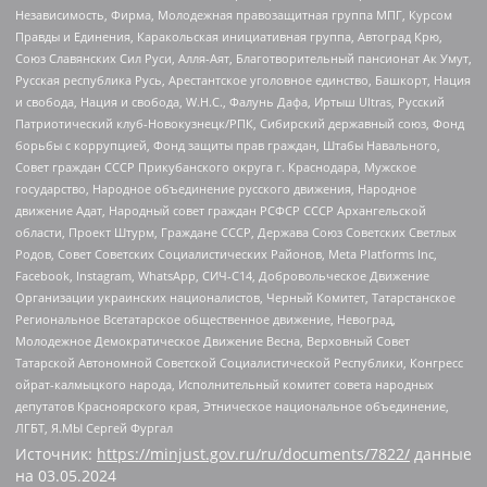
Независимость, Фирма, Молодежная правозащитная группа МПГ, Курсом
Правды и Единения, Каракольская инициативная группа, Автоград Крю,
Союз Славянских Сил Руси, Алля-Аят, Благотворительный пансионат Ак Умут,
Русская республика Русь, Арестантское уголовное единство, Башкорт, Нация
и свобода, Нация и свобода, W.H.С., Фалунь Дафа, Иртыш Ultras, Русский
Патриотический клуб-Новокузнецк/РПК, Сибирский державный союз, Фонд
борьбы с коррупцией, Фонд защиты прав граждан, Штабы Навального,
Совет граждан СССР Прикубанского округа г. Краснодара, Мужское
государство, Народное объединение русского движения, Народное
движение Адат, Народный совет граждан РСФСР СССР Архангельской
области, Проект Штурм, Граждане СССР, Держава Союз Советских Светлых
Родов, Совет Советских Социалистических Районов, Meta Platforms Inc,
Facebook, Instagram, WhatsApp, СИЧ-С14, Добровольческое Движение
Организации украинских националистов, Черный Комитет, Татарстанское
Региональное Всетатарское общественное движение, Невоград,
Молодежное Демократическое Движение Весна, Верховный Совет
Татарской Автономной Советской Социалистической Республики, Конгресс
ойрат-калмыцкого народа, Исполнительный комитет совета народных
депутатов Красноярского края, Этническое национальное объединение,
ЛГБТ, Я.МЫ Сергей Фургал
Источник:
https://minjust.gov.ru/ru/documents/7822/
данные
на
03.05.2024