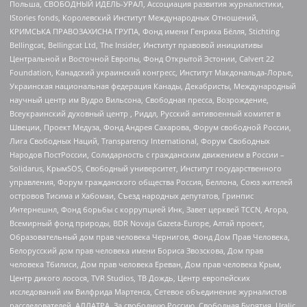
Польша, СВОБОДНЫЙ ИДЕЛЬ-УРАЛ, Ассоциация развития журналистики,
IStories fonds, Королевский Институт Международных Отношений,
КРИМСЬКА ПРАВОЗАХИСНА ГРУПА, Фонд имени Генриха Бёлля, Stichting
Bellingcat, Bellingcat Ltd, The Insider, Институт правовой инициативы
Центральной и Восточной Европы, Фонд Открытой Эстонии, Calvert 22
Foundation, Канадский украинский конгресс, Институт Макдональда-Лорье,
Украинская национальная федерация Канады, Декабристы, Международный
научный центр им Вудро Вильсона, Свободная пресса, Возрождение,
Всеукраинский духовный центр , Риддл, Русский антивоенный комитет в
Швеции, Проект Медуза, Фонд Андрея Сахарова, Форум свободной России,
Лига Свободных Наций, Transparеncy International, Форум Свободных
Народов ПостРоссии, Солидарность с гражданским движением в России –
Solidarus, КрымSOS, Свободный университет, Институт государственного
управления, Форум гражданского общества Россия, Беллона, Союз жителей
островов Тисима и Хабомаи, Съезд народных депутатов, Гринпис
Интернешнл, Фонд борьбы с коррупцией Инк, Завет церквей TCCN, Агора,
Всемирный фонд природы, BDR Novaja Gazeta-Europe, Алтай проект,
Образовательный дом прав человека Чернигов, Фонд Дом Прав Человека,
Белорусский дом прав человека имени Бориса Звозскова, Дом прав
человека Тбилиси, Дом прав человека Ереван, Дом прав человека Крым,
Центр дикого лосося, TVR Studios, ТВ Дождь, Центр европейских
исследований им Вилфрида Мартенса, Сетевое объединение журналистов
расследователей, АЛЛАТРА, За свободную Россию, Свободная Бурятия, Uralic,