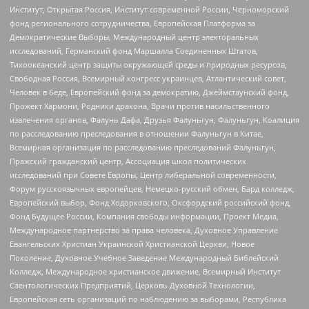
Институт, Открытая Россия, Институт современной России, Черноморский
фонд регионального сотрудничества, Европейская Платформа за
Демократические Выборы, Международный центр электоральных
исследований, Германский фонд Маршалла Соединенных Штатов,
Тихоокеанский центр защиты окружающей среды и природных ресурсов,
Свободная Россия, Всемирный конгресс украинцев, Атлантический совет,
Человек в беде, Европейский фонд за демократию, Джеймстаунский фонд,
Прожект Хармони, Родники дракона, Врачи против насильственного
извлечения органов, Фалунь Дафа, Друзья Фалуньгун, Фалуньгун, Коалиция
по расследованию преследования в отношении Фалуньгун в Китае,
Всемирная организация по расследованию преследований Фалуньгун,
Пражский гражданский центр, Ассоциация школ политических
исследований при Совете Европы, Центр либеральной современности,
Форум русскоязычных европейцев, Немецко-русский обмен, Бард колледж,
Европейский выбор, Фонд Ходорковского, Оксфордский российский фонд,
Фонд Будущее России, Компания свободы информации, Проект Медиа,
Международное партнерство за права человека, Духовное Управление
Евангельских Христиан Украинской Христианской Церкви, Новое
Поколение, Духовное Учебное Заведение Международный Библейский
Колледж, Международное христианское движение, Всемирный Институт
Саентологических Предприятий, Церковь Духовной Технологии,
Европейская сеть организаций по наблюдению за выборами, Республика