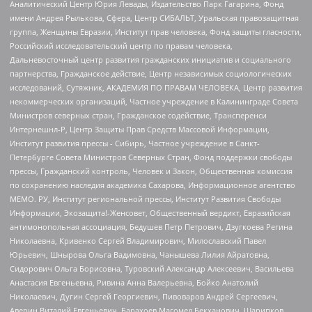
Аналитический Центр Юрия Левады, Издательство Парк Гагарина, Фонд
имени Андрея Рылькова, Сфера, Центр СИБАЛЬТ, Уральская правозащитная
группа, Женщины Евразии, Институт прав человека, Фонд защиты гласности,
Российский исследовательский центр по правам человека,
Дальневосточный центр развития гражданских инициатив и социального
партнерства, Гражданское действие, Центр независимых социологических
исследований, Сутяжник, АКАДЕМИЯ ПО ПРАВАМ ЧЕЛОВЕКА, Центр развития
некоммерческих организаций, Частное учреждение в Калининграде Совета
Министров северных стран, Гражданское содействие, Трансперенси
Интернешнл-Р, Центр Защиты Прав Средств Массовой Информации,
Институт развития прессы - Сибирь, Частное учреждение в Санкт-
Петербурге Совета Министров Северных Стран, Фонд поддержки свободы
прессы, Гражданский контроль, Человек и Закон, Общественная комиссия
по сохранению наследия академика Сахарова, Информационное агентство
МЕМО. РУ, Институт региональной прессы, Институт Развития Свободы
Информации, Экозащита!-Женсовет, Общественный вердикт, Евразийская
антимонопольная ассоциация, Бедушев Петр Петрович, Дзугкоева Регина
Николаевна, Кривенко Сергей Владимирович, Милославский Павел
Юрьевич, Шнырова Ольга Вадимовна, Чанышева Лилия Айратовна,
Сидорович Ольга Борисовна, Туровский Александр Алексеевич, Васильева
Анастасия Евгеньевна, Ривина Анна Валерьевна, Бойко Анатолий
Николаевич, Дугин Сергей Георгиевич, Пивоваров Андрей Сергеевич,
Аверин Виталий Евгеньевич, Барахоев Магомед Бекханович, Шарипков