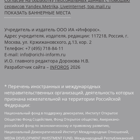
Согласие на обработку персональных данных с помощью
сервисов Yandex.Metrika, LiveInternet, top.mail.ru
ПОКАЗАТЬ БАННЕРНЫЕ МЕСТА
Учредитель и издатель ООО ИА «Инфорос».
Адрес учредителя, издателя, редакции: 117218, Россия, г.
Москва, ул. Кржижановского, д.13, кор. 2
Телефон: +7 (495) 718-84-11
E-mail: info@orichi-inform.ru
И.О. главного редактора Дорохова Н.В.
Разработчик сайта –
INFOROS
2026
* Перечень иностранных и международных
неправительственных организаций, деятельность которых
признана нежелательной на территории Российской
Федерации:
Национальный фонд в поддержку демократии, Институт Открытое
Общество Фонд Содействия, Фонд Открытое общество, Американо-
российский фонд по экономическому и правовому развитию,
Национальный Демократический Институт Международных Отношений,
MEDIA DEVELOPMENT INVESTMENT FUND, Международный Республиканский