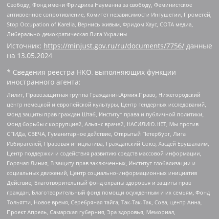
Свободу, Фонд имени Фридриха Науманна за свободу, Феминистское
антивоенное сопротивление, Комитет независимости Ингушетии, Прометей,
Stop Occupation of Karelia, Вернись живым, Фридом Хаус, СОТА медиа,
Либерально-демократическая Лига Украины
Источник:
https://minjust.gov.ru/ru/documents/7756/
данные
на
13.05.2024
* Сведения реестра НКО, выполняющих функции
иностранного агента:
Лилит, Правозащитная группа Гражданин.Армия.Право, Нижегородский
центр немецкой и европейской культуры, Центр гендерных исследований,
Фонд защиты прав граждан Штаб, Институт права и публичной политики,
Фонд борьбы с коррупцией, Альянс врачей, НАСИЛИЮ.НЕТ, Мы против
СПИДа, СВЕЧА, Гуманитарное действие, Открытый Петербург, Лига
Избирателей, Правовая инициатива, Гражданский Союз, Хасдей Ерушалаим,
Центр поддержки и содействия развитию средств массовой информации,
Горячая Линия, В защиту прав заключенных, Институт глобализации и
социальных движений, Центр социально-информационных инициатив
Действие, Благотворительный фонд охраны здоровья и защиты прав
граждан, Благотворительный фонд помощи осужденным и их семьям, Фонд
Тольятти, Новое время, Серебряная тайга, Так-Так-Так, Сова, центр Анна,
Проект Апрель, Самарская губерния, Эра здоровья, Мемориал,