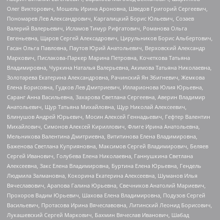
Олег Викторович, Мошель Ирина Ароновна, Шведов Григорий Сергеевич,
Пономарев Лев Александрович, Каргалицкий Борис Юльевич, Созаев
Валерий Валерьевич, Исламов Тимур Рифгатович, Романова Ольга
Евгеньевна, Щаров Сергей Алексадрович, Цирульников Борис Альбертович,
Гасан Ольга Павловна, Паутов Юрий Анатольевич, Верховский Александр
Маркович, Пислакова-Паркер Марина Петровна, Кочеткова Татьяна
Владимировна, Чуркина Наталья Валерьевна, Акимова Татьяна Николаевна,
Золотарева Екатерина Александровна, Рачинский Ян Збигневич, Жемкова
Елена Борисовна, Гудков Лев Дмитриевич, Илларионова Юлия Юрьевна,
Саранг Анна Васильевна, Захарова Светлана Сергеевна, Аверин Владимир
Анатольевич, Щур Татьяна Михайловна, Щур Николай Алексеевич,
Блинушов Андрей Юрьевич, Мосин Алексей Геннадьевич, Гефтер Валентин
Михайлович, Симонов Алексей Кириллович, Флиге Ирина Анатольевна,
Мельникова Валентина Дмитриевна, Вититинова Елена Владимировна,
Баженова Светлана Куприяновна, Максимов Сергей Владимирович, Беляев
Сергей Иванович, Голубева Елена Николаевна, Ганнушкина Светлана
Алексеевна, Закс Елена Владимировна, Буртина Елена Юрьевна, Гендель
Людмила Залмановна, Кокорина Екатерина Алексеевна, Шуманов Илья
Вячеславович, Арапова Галина Юрьевна, Свечников Анатолий Мариевич,
Прохоров Вадим Юрьевич, Шахова Елена Владимировна, Подузов Сергей
Васильевич, Протасова Ирина Вячеславовна, Литинский Леонид Борисович,
Лукашевский Сергей Маркович, Бахмин Вячеслав Иванович, Шабад