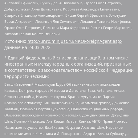
Анатолий Ефимович, Сухих Дарья Николаевна, Орлов Олег Петрович,
Добровольская Анна Дмитриевна, Королева Александра Евгеньевна,
Смирнов Владимир Александрович, Вицин Сергей Ефимович, Золотухин
Борис Андреевич, Левинсон Лев Семенович, Локшина Татьяна Иосифовна,
Орлов Олег Петрович, Полякова Мара Федоровна, Резник Генри Маркович,
Захаров Герман Константинович
Источник:
http://unro.minjust.ru/NKOForeignAgent.aspx
данные на
24.03.2022
* Единый федеральный список организаций, в том числе
иностранных и международных организаций, признанных
в соответствии с законодательством Российской Федерации
террористическими:
Высший военный Маджлисуль Шура Объединенных сил моджахедов
Кавказа, Конгресс народов Ичкерии и Дагестана, База, Асбат аль-Ансар,
Священная война, Исламская группа, Братья-мусульмане, Партия
исламского освобождения, Лашкар-И-Тайба, Исламская группа, Движение
Талибан, Исламская партия Туркестана, Общество социальных реформ,
Общество возрождения исламского наследия, Дом двух святых, Джунд аш-
Шам, Исламский джихад, Аль-Каида, Имарат Кавказ, АБТО, Правый сектор,
Исламское государство, Джабха аль-Нусра ли-Ахль аш-Шам, Народное
ополчение имени К. Минина и Д. Пожарского, Аджр от Аллаха Субхану уа