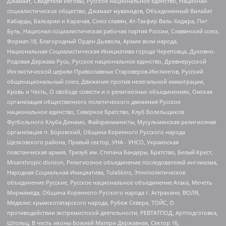
Джамаат, Свидетели Иеговы, Русское национальное единство, Национал-
социалистическое общество, Джамаат мувахидов, Объединенный Вилайат
Кабарды, Балкарии и Карачая, Союз славян, Ат-Такфир Валь-Хиджра, Пит
Буль, Национал-социалистическая рабочая партия России, Славянский союз,
Формат-18, Благородный Орден Дьявола, Армия воли народа,
Национальная Социалистическая Инициатива города Череповца, Духовно-
Родовая Держава Русь, Русское национальное единство, Древнерусской
Инглистической церкви Православных Староверов-Инглингов, Русский
общенациональный союз, Движение против нелегальной иммиграции,
Кровь и Честь, О свободе совести и о религиозных объединениях, Омская
организация общественного политического движения Русское
национальное единство, Северное Братство, Клуб Болельщиков
Футбольного Клуба Динамо, Файзрахманисты, Мусульманская религиозная
организация п. Боровский, Община Коренного Русского народа
Щелковского района, Правый сектор, УНА - УНСО, Украинская
повстанческая армия, Тризуб им. Степана Бандеры, Братство, Белый Крест,
Misanthropic division, Религиозное объединение последователей инглиизма,
Народная Социальная Инициатива, TulaSkins, Этнополитическое
объединение Русские, Русское национальное объединение Атака, Мечеть
Мирмамеда, Община Коренного Русского народа г. Астрахани, ВОЛЯ,
Меджлис крымскотатарского народа, Рубеж Севера, ТОЙС, О
противодействии экстремистской деятельности, РЕВТАТПОД, Артподготовка,
Штольц, В честь иконы Божией Матери Державная, Сектор 16,