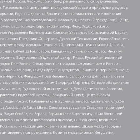
менной России, Черноморский фонд регионального сотрудничества,
, Тихоокеанский центр защиты окружающей среды и природных ресурсов,
 Хармони, Родники дракона, Врачи против насильственного извлечения
по расследованию преследований Фалуньгун, Пражский гражданский центр,
бмен, Бард колледж, Европейский выбор, Фонд Ходорковского,
ное Управление Евангельских Христиан Украинской Христианской Церкви,
огических Предприятий, Церковь Духовной Технологии, Европейская сеть
ий Институт Международных Отношений, КРИМСЬКА ПРАВОЗАХИСНА ГРУПА,
стонии, Calvert 22 Foundation, Канадский украинский конгресс, Институт
ждение, Всеукраинский духовный центр , Риддл, Русский антивоенный
ародов ПостРоссии, Солидарность с гражданским движением в России –
в Тисима и Хабомаи, Съезд народных депутатов, Гринпис Интернешнл, Фонд
ека Чернигов, Фонд Дом Прав Человека, Белорусский дом прав человека
нтр европейских исследований им Вилфрида Мартенса, Сетевое объединение
Чам Финланд, Гудзоновский институт, Фонд Демократического Развития,
актатов Свидетелей Иеговы, Гражданский Совет, Центр анализа
астоящая Россия, Глобальная сеть журналистов-расследователей, Служба
a Asocicion de Rusos Libres, Союз за возвращение Северных территорий,
еста, Радио Свободная Европа, Германское общество изучения Восточной
ouncils for International Education, Cultural Vistas, Institute of
, Российско-канадский демократический альянс, Школа международных
е антивоенное сопротивление, Комитет независимости Ингушетии,