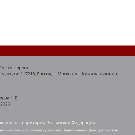
ИА «Инфорос».
едакции: 117218, Россия, г. Москва, ул. Кржижановского,
хова Н.В.
2026
льной на территории Российской Федерации:
кономическому и правовому развитию, Национальный Демократический