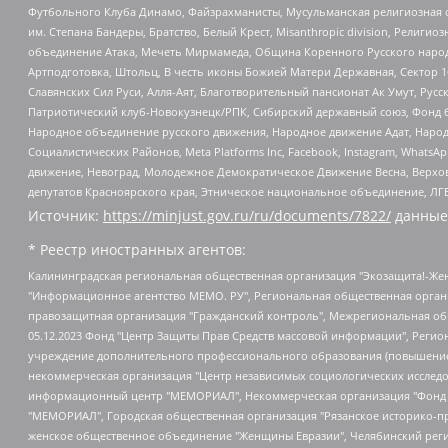
Футбольного Клуба Динамо, Файзрахманисты, Мусульманская религиозная о
им. Степана Бандеры, Братство, Белый Крест, Misanthropic division, Рели
объединение Атака, Мечеть Мирмамеда, Община Коренного Русского народа
Артподготовка, Штольц, В честь иконы Божией Матери Державная, Сектор 1
Славянских Сил Руси, Алля-Аят, Благотворительный пансионат Ак Умут, Русск
Патриотический клуб-Новокузнецк/РПК, Сибирский державный союз, Фонд б
Народное объединение русского движения, Народное движение Адат, Народ
Социалистических Районов, Meta Platforms Inc, Facebook, Instagram, Wha
движение, Невоград, Молодежное Демократическое Движение Весна, Верхов
депутатов Красноярского края, Этническое национальное объединение, ЛГ
Источник:
https://minjust.gov.ru/ru/documents/7822/
данные
* Реестр иностранных агентов:
Калининградская региональная общественная организация "Экозащита!-Женсовет", Фонд содействия защите прав и свобод граждан "Общественный вердикт", Фонд "Институт Развития Свободы Информации", Частное учреждение "Информационное агентство МЕМО. РУ", Региональная общественная организация "Общественная комиссия по сохранению наследия академика Сахарова", Фонд поддержки свободы прессы, Санкт-Петербургская общественная правозащитная организация "Гражданский контроль", Межрегиональная общественная организация "Информационно-просветительский центр "Мемориал", Региональный Фонд "Центр Защиты Прав Средств Массовой Информации", с 05.12.2023 Фонд "Центр Защиты Прав Средств массовой информации", Региональная общественная благотворительная организация помощи беженцам и мигрантам "Гражданское содействие", Негосударственное образовательное учреждение дополнительного профессионального образования (повышение квалификации) специалистов "АКАДЕМИЯ ПО ПРАВАМ ЧЕЛОВЕКА", Свердловская региональная общественная организация "Сутяжник", Автономная некоммерческая организация "Центр независимых социологических исследований", Союз общественных объединений "Российский исследовательский центр по правам человека", Региональное общественное учреждение научно-информационный центр "МЕМОРИАЛ", Некоммерческая организация "Фонд защиты гласности", Автономная некоммерческая организация "Институт прав человека", Городская общественная организация "Екатеринбургское общество "МЕМОРИАЛ", Городская общественная организация "Рязанское историко-просветительское и правозащитное общество "Мемориал" (Рязанский Мемориал), Челябинский региональный орган общественной самодеятельности – женское общественное объединение "Женщины Евразии", Челябинский региональный орган общественной самодеятельности "Уральская правозащитная группа", Фонд содействия защите здоровья и социальной справедливости имени Андрея Рылькова, Автономная Некоммерческая Организация "Аналитический Центр Юрия Левады", Автономная некоммерческая организация социальной поддержки населения "Проект Апрель", Региональная общественная организация помощи женщинам и детям, находящимся в кризисной ситуации "Информационно-методический центр "Анна", Фонд содействия развитию массовых коммуникаций и правовому просвещению "Так-так-Так", Фонд содействия устойчивому развитию "Серебряная тайга", Свердловский региональный общественный фонд социальных проектов "Новое время", "Idel.Реалии", Кавказ.Реалии, Крым.Реалии, Телеканал Настоящее Время, Татаро-башкирская служба Радио Свобода (Azatliq Radiosi), Радио Свободная Европа/Радио Свобода (PCE/PC), "Сибирь.Реалии", "Фактограф", Благотворительный фонд помощи осужденным и их семьям, Автономная некоммерческая организация "Институт глобализации и социальных движений", Фонд "В защиту прав заключенных", Частное учреждение "Центр поддержки и содействия развитию средств массовой информации", Пензенский региональный общественный благотворительный фонд "Гражданский союз", "Север.Реалии", Некоммерческая организация Фонд "Правовая инициатива", Общество с ограниченной ответственностью "Радио Свободная Европа/Радио Свобода", Чешское информационное агентство "MEDIUM-ORIENT", Красноярская региональная общественная организация "Мы против СПИДа", Камалягин Денис Николаевич, Маркелов Сергей Евгеньевич, Пономарев Лев Александрович, Савицкая Людмила Алексеевна, Автоно