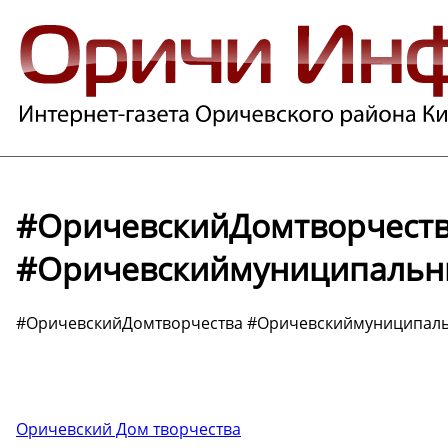
#ОричевскийДомтворчест
#Оричевскиймуниципальн
#ОричевскийДомтворчества #Оричевскиймуниципал
Оричевский Дом творчества