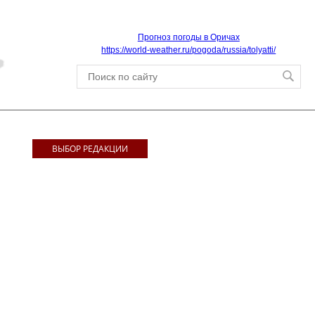
Прогноз погоды в Оричах
https://world-weather.ru/pogoda/russia/tolyatti/
ВЫБОР РЕДАКЦИИ