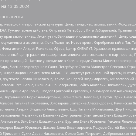
 на
13.05.2024
ого агента:
р немецкой и европейской культуры, Центр гендерных исследований, Фонд защи
ЧА, Гуманитарное действие, Открытый Петербург, Лига Избирателей, Правовая 
иту прав заключенных, Институт глобализации и социальных движений, Центр 
ужденным и их семьям, Фонд Тольятти, Новое время, Серебряная тайга, Так-Так-
, Фонд имени Андрея Рылькова, Сфера, Центр СИБАЛЬТ, Уральская правозащитна
невосточный центр развития гражданских инициатив и социального партнерства, 
 организаций, Частное учреждение в Калининграде Совета Министров северных 
бирь, Частное учреждение в Санкт-Петербурге Совета Министров Северных Стра
а, Информационное агентство МЕМО. РУ, Институт региональной прессы, Инсти
ч, Дзугкоева Регина Николаевна, Кривенко Сергей Владимирович, Милославски
настасия Евгеньевна, Ривина Анна Валерьевна, Бойко Анатолий Николаевич, Дуг
ошель Ирина Ароновна, Шведов Григорий Сергеевич, Пономарев Лев Александро
ч, Цирульников Борис Альбертович, Гасан Ольга Павловна, Паутов Юрий Анато
Акимова Татьяна Николаевна, Золотарева Екатерина Александровна, Рачинский Я
Сергеевна, Аверин Владимир Анатольевич, Щур Татьяна Михайловна, Щур Никола
Анатольевна, Мельникова Валентина Дмитриевна, Вититинова Елена Владимировн
 Алексеевна, Закс Елена Владимировна, Буртина Елена Юрьевна, Гендель Людмил
рохоров Вадим Юрьевич, Шахова Елена Владимировна, Подузов Сергей Васильеви
й Ефимович, Сухих Дарья Николаевна, Орлов Олег Петрович, Добровольская Анн