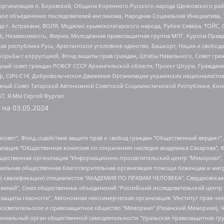
рганизация п. Боровский, Община Коренного Русского народа Щелковского район
гиозное объединение последователей инглиизма, Народная Социальная Инициатива,
 г. Астрахани, ВОЛЯ, Меджлис крымскотатарского народа, Рубеж Севера, ТОЙС, 
6, Независимость, Фирма, Молодежная правозащитная группа МПГ, Курсом Правд
ая республика Русь, Арестантское уголовное единство, Башкорт, Нация и свобода,
орьбы с коррупцией, Фонд защиты прав граждан, Штабы Навального, Совет гражд
ный совет граждан РСФСР СССР Архангельской области, Проект Штурм, Граждане 
tsApp, СИЧ-С14, Добровольческое Движение Организации украинских националисто
ный Совет Татарской Автономной Советской Социалистической Республики, Кон
БТ, Я.МЫ Сергей Фургал
 на
03.05.2024
мная некоммерческая организация "Центр по работе с проблемой насилия "НАСИЛИЮ.НЕТ", Межрегиональный профессиональный союз работников здравоохранения "Альянс врачей", Юридическое лицо, зарегистрированное в Латвийской Республике, SIA "Medusa Project" (регистрационный номер 40103797863, дата регистрации 10.06.2014), Некоммерческая организация "Фонд по борьбе с коррупцией", Автономная некоммерческая организация "Институт права и публичной политики", Баданин Роман Сергеевич, Гликин Максим Александрович, Железнова Мария Михайловна, Лукьянова Юлия Сергеевна, Маетная Елизавета Витальевна, Маняхин Петр Борисович, Чуракова Ольга Владимировна, Ярош Юлия Петровна, Юридическое лицо "The Insider SIA", зарегистрированное в Риге, Латвийская Республика (дата регистрации 26.06.2015), являющееся администратором доменного имени интернет-издания "The Insider SIA", https://theins.ru, Постернак Алексей Евгеньевич, Рубин Михаил Аркадьевич, Анин Роман Александрович, Юридическое лицо Istories fonds, зарегистрированное в Латвийской Республике (регистрационный номер 50008295751, дата регистрации 24.02.2020), Великовский Дмитрий Александрович, Долинина Ирина Николаевна, Мароховская Алеся Алексеевна, Шлейнов Роман Юрьевич, Шмагун Олеся Валентиновна, Общество с ограниченной ответственностью "Альтаир 2021", Общество с ограниченной ответственностью "Вега 2021", Общество с ограниченной ответственностью "Главный редактор 2021", Общество с ограниченной ответственностью "Ромашки монолит", Важенков Артем Валерьевич, Ивановская областная общественная организация "Центр гендерных исследований", Гурман Юрий Альбертович, Медиапроект "ОВД-Инфо", Егоров Владимир Владимирович, Жилинский Владимир Александрович, Общество с ограниченной ответственностью "ЗП", Иванова София Юрьевна, Карезина Инна Павловна, Кильтау Екатерина Викторовна, Петров Алексей Викторович, Пискунов Сергей Евгеньевич, Смирнов Сергей Сергеевич, Тихонов Михаил Сергеевич, Общество с ограниченной ответственностью "ЖУРНАЛИСТ-ИНОСТРАННЫЙ АГЕНТ", Арапова Галина Юрьевна, Вольтская Татьяна Анатольевна, Американская компания "Mason G.E.S. Anonymous Foundation" (США), являющаяся владельцем интернет-издания https://mnews.world/, Компания "Stichting Bellingcat", зарегистрированная в Нидерландах (дата регистрации 11.07.2018), Захаров Андрей Вячеславович, Клепиковская Екатерина Дмитриевна, Общество с ограниченной ответственностью "МЕМО", Перл Роман Александрович, Симонов Евгений Алексеевич, Соловьева Елена Анатольевна, Сотников Даниил Владимирович, Сурначева Елизавета Дмитриевна, Автономная некоммерческая организация по защите прав человека и информированию населения "Якутия – Наше Мнение", Общество с ограниченной ответственностью "Москоу диджитал медиа", с 26.01.2023 Общество с ограниченной ответственностью "Чайка Белые сады", Ветошкина Валерия Валерьевна, Заговора Максим Александрович, Межрегиональное общественное движение "Российская ЛГБТ - сеть", Оленичев Максим Владимирович, Павлов Иван Юрьевич, Скворцова Елена Сергеевна, Общество с ограниченной ответственностью "Как бы инагент", Кочетков Игорь Викторович, Общество с ограниченной ответственностью "Честные выборы", Еланчик Олег Александрович, Общество с ограниченной ответственностью "Нобелевский призыв", Гималова Регина Эмилевна, Григорьев Андрей Валерьевич, Григорьева Алина Александровна, Ассоциация по содействию защите прав призывников, альтернативнослужащих и военнослужащих "Правозащитная группа "Гражданин.Армия.Право", Хисамова Регина Фаритовна, Автономная некоммерческая организация по реализации социально-правовых программ "Лилит", Дальн