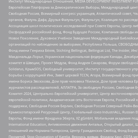
Институт Международных Отношений, MEDIA DEVELOPMENT INVESTMENT FUND,
Европейская Платформа за Демократические Выборы, Международный цент
Свободная Россия, Всемирный конгресс украинцев, Атлантический совет, Ч
органов, Фалунь Дафа, Друзья Фалуньгун, Фалуньгун, Коалиция по рассле
Ассоциация школ политических исследований при Совете Европы, Центр ли
Оксфордский российский фонд, Фонд Будущее России, Компания свободы ин
Новое Поколение, Духовное Учебное Заведение Международный Библейский
организаций по наблюдению за выборами, Республика Польша, СВОБОДНЫЙ
Фонд имени Генриха Бёлля, Stichting Bellingcat, Bellingcat Ltd, The Inside
Макдональда-Лорье, Украинская национальная федерация Канады, Декабрис
комитет в Швеции, Проект Медуза, Фонд Андрея Сахарова, Форум свободной 
Solidarus, КрымSOS, Свободный университет, Институт государственного у
борьбы с коррупцией Инк, Завет церквей TCCN, Агора, Всемирный фонд при
имени Бориса Звозскова, Дом прав человека Тбилиси, Дом прав человека Ер
журналистов расследователей, АЛЛАТРА, За свободную Россию, Свободная Б
Комитет-2024, Центрально-Европейский университет, Центр восточноевроп
европейской политики, Академическая сеть Восточная Европа, Российский к
поддержки, Свободная Россия Берлин, Свободная Россия Северный Рейн-Вест
Крымскотатарский Ресурсный Центр, Глобальный союз IndustriALL, Russian E
Европы, Фонд имени Фридриха Эберта, XZ gGmbH, Мобильная академия поддержк
International Education, Антивоенное движение Антальи, Открытый диало
отношений им Нормана Патерсона, Центр Гражданских Свобод, Фонд Бориса
Прометей, Stop Occupation of Karelia, Вернись живым, Фридом Хаус, СОТА 