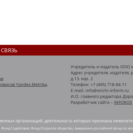
 СВЯЗЬ
Учредитель и издатель ООО 
Адрес учредителя, издателя, р
зи
д.13, кор. 2
рвисов Yandex.Metrika,
Телефон: +7 (495) 718-84-11
E-mail: info@orichi-inform.ru
И.О. главного редактора Доро
Разработчик сайта –
INFOROS
енных организаций, деятельность которых признана нежелате
 Фонд Содействия, Фонд Открытое общество, Американо-российский фонд по э