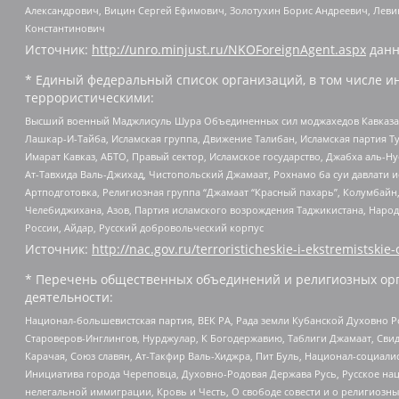
Александрович, Вицин Сергей Ефимович, Золотухин Борис Андреевич, Леви
Константинович
Источник:
http://unro.minjust.ru/NKOForeignAgent.aspx
данн
* Единый федеральный список организаций, в том числе и
террористическими:
Высший военный Маджлисуль Шура Объединенных сил моджахедов Кавказа, Ко
Лашкар-И-Тайба, Исламская группа, Движение Талибан, Исламская партия Т
Имарат Кавказ, АБТО, Правый сектор, Исламское государство, Джабха аль-
Ат-Тавхида Валь-Джихад, Чистопольский Джамаат, Рохнамо ба суи давлати и
Артподготовка, Религиозная группа “Джамаат “Красный пахарь”, Колумбайн
Челебиджихана, Азов, Партия исламского возрождения Таджикистана, Народ
России, Айдар, Русский добровольческий корпус
Источник:
http://nac.gov.ru/terroristicheskie-i-ekstremistskie-
* Перечень общественных объединений и религиозных орг
деятельности:
Национал-большевистская партия, ВЕК РА, Рада земли Кубанской Духовно
Староверов-Инглингов, Нурджулар, К Богодержавию, Таблиги Джамаат, Сви
Карачая, Союз славян, Ат-Такфир Валь-Хиджра, Пит Буль, Национал-социал
Инициатива города Череповца, Духовно-Родовая Держава Русь, Русское н
нелегальной иммиграции, Кровь и Честь, О свободе совести и о религиоз