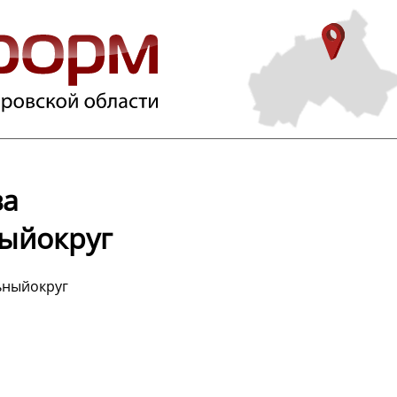
ва
ыйокруг
ьныйокруг