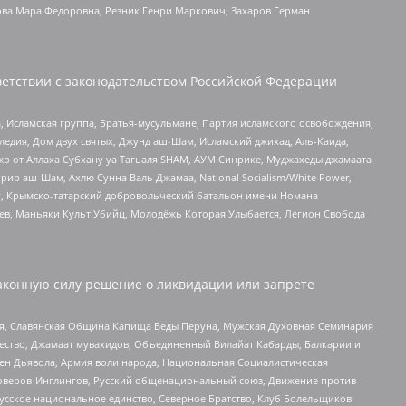
ова Мара Федоровна, Резник Генри Маркович, Захаров Герман
етствии с законодательством Российской Федерации
 Исламская группа, Братья-мусульмане, Партия исламского освобождения,
едия, Дом двух святых, Джунд аш-Шам, Исламский джихад, Аль-Каида,
жр от Аллаха Субхану уа Тагьаля SHAM, АУМ Синрике, Муджахеды джамаата
рир аш-Шам, Ахлю Сунна Валь Джамаа, National Socialism/White Power,
рг, Крымско-татарский добровольческий батальон имени Номана
оев, Маньяки Культ Убийц, Молодёжь Которая Улыбается, Легион Свобода
аконную силу решение о ликвидации или запрете
ья, Славянская Община Капища Веды Перуна, Мужская Духовная Семинария
щество, Джамаат мувахидов, Объединенный Вилайат Кабарды, Балкарии и
ден Дьявола, Армия воли народа, Национальная Социалистическая
роверов-Инглингов, Русский общенациональный союз, Движение против
усское национальное единство, Северное Братство, Клуб Болельщиков