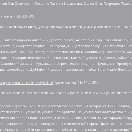
нсон Лев Семенович, Локшина Татьяна Иосифовна, Орлов Олег Петрович, Поляк
ые на
24.03.2022
ностранных и международных организаций, признанных в соотв
нгресс народов Ичкерии и Дагестана, База, Асбат аль-Ансар, Священная война,
уркестана, Общество социальных реформ, Общество возрождения исламского насл
Нусра ли-Ахль аш-Шам, Народное ополчение имени К. Минина и Д. Пожарского, Ад
сломи, Террористическое сообщество Сеть, Катиба Таухид валь-Джихад, Хайят Тах
, Хатлонский джамаат, Мусульманская религиозная группа п. Кушкуль г. Оренбу
ная самооборона, Дуббайский джамаат, московская ячейка, Батал-Хаджи Белхор
organizacii-i-materialy.html
данные на
16.11.2023
анизаций в отношении которых судом принято вступившее в з
 Родовой Державы Русь, Община Духовного Управления Асгардской Веси Беловод
детели Иеговы, Русское национальное единство, Национал-социалистическое об
истическая рабочая партия России, Славянский союз, Формат-18, Благородный Ор
ациональное единство, Древнерусской Инглистической церкви Православных Ста
ных объединениях, Омская организация общественного политического движения Р