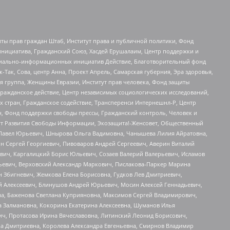
ты прав граждан Штаб, Институт права и публичной политики, Фонд
инициатива, Гражданский Союз, Хасдей Ерушалаим, Центр поддержки и
социально-информационных инициатив Действие, Благотворительный фонд
Так, Сова, центр Анна, Проект Апрель, Самарская губерния, Эра здоровья,
я группа, Женщины Евразии, Институт прав человека, Фонд защиты
Гражданское действие, Центр независимых социологических исследований,
стран, Гражданское содействие, Трансперенси Интернешнл-Р, Центр
н, Фонд поддержки свободы прессы, Гражданский контроль, Человек и
тут Развития Свободы Информации, Экозащита!-Женсовет, Общественный
й Павел Юрьевич, Шнырова Ольга Вадимовна, Чанышева Лилия Айратовна,
ин Сергей Георгиевич, Пивоваров Андрей Сергеевич, Аверин Виталий
вич, Каргалицкий Борис Юльевич, Созаев Валерий Валерьевич, Исламов
льевич, Верховский Александр Маркович, Пислакова-Паркер Марина
н Збигневич, Жемкова Елена Борисовна, Гудков Лев Дмитриевич,
й Алексеевич, Блинушов Андрей Юрьевич, Мосин Алексей Геннадьевич,
а, Баженова Светлана Куприяновна, Максимов Сергей Владимирович,
а Залмановна, Кокорина Екатерина Алексеевна, Шуманов Илья
ч, Протасова Ирина Вячеславовна, Литинский Леонид Борисович,
а Дмитриевна, Королева Александра Евгеньевна, Смирнов Владимир