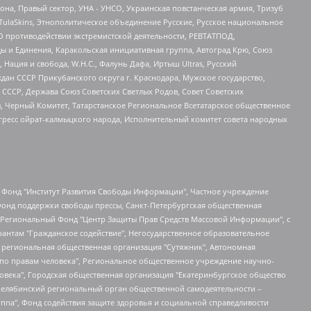
а, Правый сектор, УНА - УНСО, Украинская повстанческая армия, Тризуб
 TulaSkins, Этнополитическое объединение Русские, Русское национальное
О противодействии экстремистской деятельности, РЕВТАТПОД,
ы и Единения, Каракольская инициативная группа, Автоград Крю, Союз
 Нация и свобода, W.H.С., Фалунь Дафа, Иртыш Ultras, Русский
ан СССР Прикубанского округа г. Краснодара, Мужское государство,
СССР, Держава Союз Советских Светлых Родов, Совет Советских
в, Черный Комитет, Татарстанское Региональное Всетатарское общественное
гресс ойрат-калмыцкого народа, Исполнительный комитет совета народных
евосточное общественное движение "Маяк", Санкт-Петербургская ЛГБТ-инициативная группа "Выход", Инициативная группа ЛГБТ+ "Реверс", Алексеев Андрей Викторович, Бекбулатова Таисия Львовна, Беляев Иван Михайлович, Владыкина Елена Сергеевна, Гельман Марат Александрович, Никульшина Вероника Юрьевна, Толоконникова Надежда Андреевна, Шендерович Виктор Анатольевич, Общество с ограниченной ответственностью "Данное сообщение", Общество с ограниченной ответственностью Издательский дом "Новая глава", Айнбиндер Александра Александровна, Московский комьюнити-центр для ЛГБТ+инициатив, Благотворительный фонд развития филантропии, Deutsche Welle (Германия, Kurt-Schumacher-Strasse 3, 53113 Bonn), Борзунова Мария Михайловна, Воробьев Виктор Викторович, Голубева Анна Львовна, Константинова Алла Михайловна, Малкова Ирина Владимировна, Мурадов Мурад Абдулгалимович, Осетинская Елизавета Николаевна, Понасенков Евгений Николаевич, Ганапольский Матвей Юрьевич, Киселев Евгений Алексеевич, Борухович Ирина Григорьевна, Дремин Иван Тимофеевич, Дубровский Дмитрий Викторович, Красноярская региональная общественная организация поддержки и развития альтернативных образовательных технологий и межкультурных коммуникаций "ИНТЕРРА", Маяковская Екатерина Алексеевна, Фейгин Марк Захарович, Филимонов Андрей Викторович, Дзугкоева Регина Николаевна, Доброхотов Роман Александрович, Дудь Юрий Александрович, Елкин Сергей Владимирович, Кругликов Кирилл Игоревич, Сабунаева Мария Леонидовна, Семенов Алексей Владимирович, Шаинян Карен Багратович, Шульман Екатерина Михайловна, Асафьев Артур Валерьевич, Вахштайн Виктор Семенович, Венедиктов Алексей Алексеевич, Лушникова Екатерина Евгеньевна, Волков Леонид Михайлович, Невзоров Александр Глебович, Пархоменко Сергей Борисович, Сироткин Ярослав Николаевич, Кара-Мурза Владимир Владимирович, Баранова Наталья Владимировна, Гозман Леонид Яковлевич, Кагарлицкий Борис Юльевич, Климарев Михаил Валерьевич, Милов Владимир Станиславович, Автономная некоммерческая организация Краснодарский центр современного искусства "Типография", Моргенштерн Алишер Тагирович, Соболь Любовь Эдуардовна, Общество с ограниченной ответственностью "ЛИЗА НОРМ", Каспаров Гарри Кимович, Ходорковский Михаил Борисович, Общество с ограниченной ответственностью "Апрельские тезисы", Данилович Ирина Брониславовна, Кашин Олег Владимирович, Петров Николай Владимирович, Пивоваров Алексей Владимирович, Соколов Михаил Владимирович, Цветкова Юлия Владимировна, Чичваркин Евгений Александрович, Комитет против пыток/Команда против пыток, Общество с ограниченной ответственностью "Первый научный", Общество с ограниченной ответственностью "Вертолет и ко", Белоцерковская Вероника Борисовна, Кац Максим Евгеньевич, Лазарева Татьяна Юрьевна, Шаведдинов Руслан Табризович, Яшин Илья Валерьевич, Общество с ограниченной ответственностью "Иноагент ААВ", Алешковский Дмитрий Петрович, Альбац Евгения Марковна, Быков Дмитрий Львович, Галямина Юлия Евгеньевна, Лойко Сергей Леонидович, Мартынов Кирилл Константинович, Медведев Сергей Александрович, Крашенинников Федор Геннадиевич, Гордеева Катерина Вл