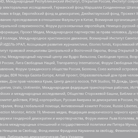
 Международный Республиканский Институт, Открытая Россия, Институт совре
р электоральных исследований, Германский фонд Маршалла Соединенных Штатов
еловек в беде, Европейский фонд за демократию, Джеймстаунский фонд, Прожект
дованию преследования в отношении Фалуньгун в Китае, Всемирная организация 
беральной современности, Форум русскоязычных европейцев, Немецко-русский о
формации, Проект Медиа, Международное партнерство за права человека, Духов
 Колледж, Международное христианское движение, Всемирный Институт Саентол
 ИДЕЛЬ-УРАЛ, Ассоциация развития журналистики, IStories fonds, Королевск
r, Институт правовой инициативы Центральной и Восточной Европы, Фонд Открытой Э
ты, Международный научный центр им Вудро Вильсона, Свободная пресса, Возро
России, Лига Свободных Наций, Transparеncy International, Форум Свободных Н
правления, Форум гражданского общества Россия, Беллона, Союз жителей острово
роды, BDR Novaja Gazeta-Europe, Алтай проект, Образовательный дом прав челов
еван, Дом прав человека Крым, Центр дикого лосося, TVR Studios, ТВ Дождь, Це
урятия, Uralic, UnKremlin, Международная федерация транспортных рабочих, Ист
ейских и международных исследований, Общество Сторожевой башни, Библии и тр
омитет действия, РЭНД корпорейшн, Русская Америка за демократию в России, Н
фалия, Фонд глобальной помощи, Антивоенный комитет России, Russie-Libertes, L
lection Monitor, Article 19, Мнение медиа, Федерация анархического черного кр
и гендерной демократии и миротворчества, Форум имени Льва Копелева, American C
г, Школа международных отношений и государственной политики им Питера Мунка
 Немцова за Свободу, Фонд имени Фридриха Науманна за свободу, Феминистско
медиа, Либерально-демократическая Лига Украины