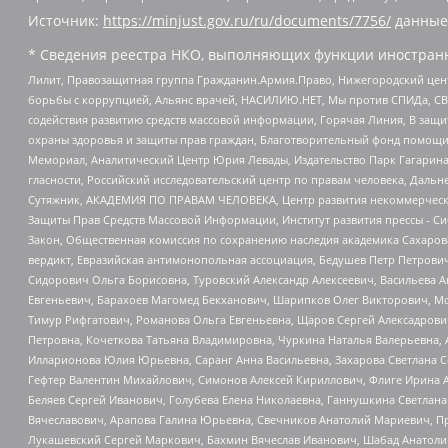
Источник:
https://minjust.gov.ru/ru/documents/7756/
данные
* Сведения реестра НКО, выполняющих функции иностранн
Лилит, Правозащитная группа Гражданин.Армия.Право, Нижегородский цент
борьбы с коррупцией, Альянс врачей, НАСИЛИЮ.НЕТ, Мы против СПИДа, СВЕ
содействия развитию средств массовой информации, Горячая Линия, В защ
охраны здоровья и защиты прав граждан, Благотворительный фонд помощи ос
Мемориал, Аналитический Центр Юрия Левады, Издательство Парк Гагарина
гласности, Российский исследовательский центр по правам человека, Даль
Сутяжник, АКАДЕМИЯ ПО ПРАВАМ ЧЕЛОВЕКА, Центр развития некоммерческих
Защиты Прав Средств Массовой Информации, Институт развития прессы - Си
Закон, Общественная комиссия по сохранению наследия академика Сахаров
вердикт, Евразийская антимонопольная ассоциация, Бедушев Петр Петрови
Сидорович Ольга Борисовна, Туровский Александр Алексеевич, Васильева А
Евгеньевич, Барахоев Магомед Бекханович, Шарипков Олег Викторович, М
Тимур Рифгатович, Романова Ольга Евгеньевна, Щаров Сергей Алексадрови
Петровна, Кочеткова Татьяна Владимировна, Чуркина Наталья Валерьевна, 
Илларионова Юлия Юрьевна, Саранг Анна Васильевна, Захарова Светлана 
Гефтер Валентин Михайлович, Симонов Алексей Кириллович, Флиге Ирина 
Беляев Сергей Иванович, Голубева Елена Николаевна, Ганнушкина Светлана
Вячеславович, Арапова Галина Юрьевна, Свечников Анатолий Мариевич, П
Лукашевский Сергей Маркович, Бахмин Вячеслав Иванович, Шабад Анатоли