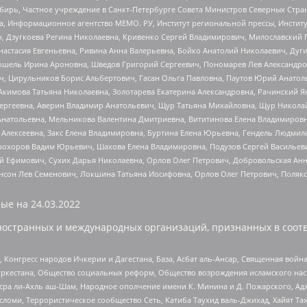
бирь, Частное учреждение в Санкт-Петербурге Совета Министров Северных Стра
а, Информационное агентство МЕМО. РУ, Институт региональной прессы, Инсти
ч, Дзугкоева Регина Николаевна, Кривенко Сергей Владимирович, Милославски
настасия Евгеньевна, Ривина Анна Валерьевна, Бойко Анатолий Николаевич, Дуг
ошель Ирина Ароновна, Шведов Григорий Сергеевич, Пономарев Лев Александро
ч, Цирульников Борис Альбертович, Гасан Ольга Павловна, Паутов Юрий Анато
Акимова Татьяна Николаевна, Золотарева Екатерина Александровна, Рачинский Я
Сергеевна, Аверин Владимир Анатольевич, Щур Татьяна Михайловна, Щур Никола
Анатольевна, Мельникова Валентина Дмитриевна, Вититинова Елена Владимировн
 Алексеевна, Закс Елена Владимировна, Буртина Елена Юрьевна, Гендель Людмил
рохоров Вадим Юрьевич, Шахова Елена Владимировна, Подузов Сергей Васильеви
й Ефимович, Сухих Дарья Николаевна, Орлов Олег Петрович, Добровольская Анн
нсон Лев Семенович, Локшина Татьяна Иосифовна, Орлов Олег Петрович, Поляк
ые на
24.03.2022
ностранных и международных организаций, признанных в соотв
нгресс народов Ичкерии и Дагестана, База, Асбат аль-Ансар, Священная война,
уркестана, Общество социальных реформ, Общество возрождения исламского насл
Нусра ли-Ахль аш-Шам, Народное ополчение имени К. Минина и Д. Пожарского, Ад
сломи, Террористическое сообщество Сеть, Катиба Таухид валь-Джихад, Хайят Тах