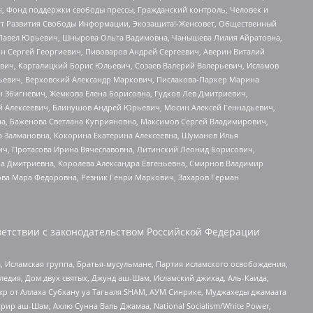
н, Фонд поддержки свободы прессы, Гражданский контроль, Человек и
тут Развития Свободы Информации, Экозащита!-Женсовет, Общественный
й Павел Юрьевич, Шнырова Ольга Вадимовна, Чанышева Лилия Айратовна,
ин Сергей Георгиевич, Пивоваров Андрей Сергеевич, Аверин Виталий
вич, Каргалицкий Борис Юльевич, Созаев Валерий Валерьевич, Исламов
льевич, Верховский Александр Маркович, Пислакова-Паркер Марина
н Збигневич, Жемкова Елена Борисовна, Гудков Лев Дмитриевич,
й Алексеевич, Блинушов Андрей Юрьевич, Мосин Алексей Геннадьевич,
а, Баженова Светлана Куприяновна, Максимов Сергей Владимирович,
а Залмановна, Кокорина Екатерина Алексеевна, Шуманов Илья
ч, Протасова Ирина Вячеславовна, Литинский Леонид Борисович,
а Дмитриевна, Королева Александра Евгеньевна, Смирнов Владимир
ова Мара Федоровна, Резник Генри Маркович, Захаров Герман
етствии с законодательством Российской Федерации
 Исламская группа, Братья-мусульмане, Партия исламского освобождения,
едия, Дом двух святых, Джунд аш-Шам, Исламский джихад, Аль-Каида,
жр от Аллаха Субхану уа Тагьаля SHAM, АУМ Синрике, Муджахеды джамаата
рир аш-Шам, Ахлю Сунна Валь Джамаа, National Socialism/White Power,