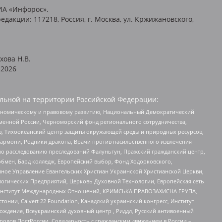
ИА «Инфорос».
едакции: 117218, Россия, г. Москва, ул. Кржижановского,
хова Н.В.
2026
льной на территории Российской Федерации:
кономическому и правовому развитию, Национальный Демократический
менной России, Черноморский фонд регионального сотрудничества,
, Тихоокеанский центр защиты окружающей среды и природных ресурсов,
 Хармони, Родники дракона, Врачи против насильственного извлечения
по расследованию преследований Фалуньгун, Пражский гражданский центр,
бмен, Бард колледж, Европейский выбор, Фонд Ходорковского,
ное Управление Евангельских Христиан Украинской Христианской Церкви,
огических Предприятий, Церковь Духовной Технологии, Европейская сеть
ий Институт Международных Отношений, КРИМСЬКА ПРАВОЗАХИСНА ГРУПА,
стонии, Calvert 22 Foundation, Канадский украинский конгресс, Институт
ждение, Всеукраинский духовный центр , Риддл, Русский антивоенный
ародов ПостРоссии, Солидарность с гражданским движением в России –