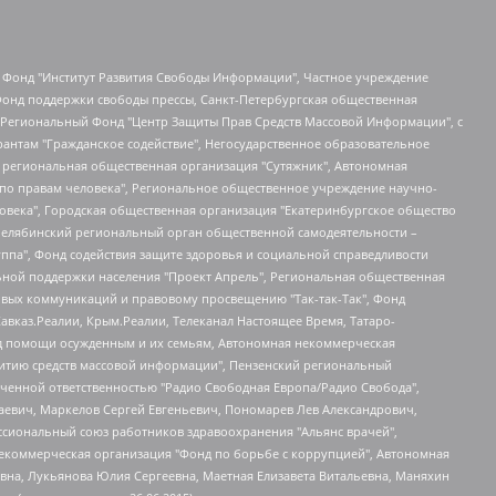
евосточное общественное движение "Маяк", Санкт-Петербургская ЛГБТ-инициативная группа "Выход", Инициативная группа ЛГБТ+ "Реверс", Алексеев Андрей Викторович, Бекбулатова Таисия Львовна, Беляев Иван Михайлович, Владыкина Елена Сергеевна, Гельман Марат Александрович, Никульшина Вероника Юрьевна, Толоконникова Надежда Андреевна, Шендерович Виктор Анатольевич, Общество с ограниченной ответственностью "Данное сообщение", Общество с ограниченной ответственностью Издательский дом "Новая глава", Айнбиндер Александра Александровна, Московский комьюнити-центр для ЛГБТ+инициатив, Благотворительный фонд развития филантропии, Deutsche Welle (Германия, Kurt-Schumacher-Strasse 3, 53113 Bonn), Борзунова Мария Михайловна, Воробьев Виктор Викторович, Голубева Анна Львовна, Константинова Алла Михайловна, Малкова Ирина Владимировна, Мурадов Мурад Абдулгалимович, Осетинская Елизавета Николаевна, Понасенков Евгений Николаевич, Ганапольский Матвей Юрьевич, Киселев Евгений Алексеевич, Борухович Ирина Григорьевна, Дремин Иван Тимофеевич, Дубровский Дмитрий Викторович, Красноярская региональная общественная организация поддержки и развития альтернативных образовательных технологий и межкультурных коммуникаций "ИНТЕРРА", Маяковская Екатерина Алексеевна, Фейгин Марк Захарович, Филимонов Андрей Викторович, Дзугкоева Регина Николаевна, Доброхотов Роман Александрович, Дудь Юрий Александрович, Елкин Сергей Владимирович, Кругликов Кирилл Игоревич, Сабунаева Мария Леонидовна, Семенов Алексей Владимирович, Шаинян Карен Багратович, Шульман Екатерина Михайловна, Асафьев Артур Валерьевич, Вахштайн Виктор Семенович, Венедиктов Алексей Алексеевич, Лушникова Екатерина Евгеньевна, Волков Леонид Михайлович, Невзоров Александр Глебович, Пархоменко Сергей Борисович, Сироткин Ярослав Николаевич, Кара-Мурза Владимир Владимирович, Баранова Наталья Владимировна, Гозман Леонид Яковлевич, Кагарлицкий Борис Юльевич, Климарев Михаил Валерьевич, Милов Владимир Станиславович, Автономная некоммерческая организация Краснодарский центр современного искусства "Типография", Моргенштерн Алишер Тагирович, Соболь Любовь Эдуардовна, Общество с ограниченной ответственностью "ЛИЗА НОРМ", Каспаров Гарри Кимович, Ходорковский Михаил Борисович, Общество с ограниченной ответственностью "Апрельские тезисы", Данилович Ирина Брониславовна, Кашин Олег Владимирович, Петров Николай Владимирович, Пивоваров Алексей Владимирович, Соколов Михаил Владимирович, Цветкова Юлия Владимировна, Чичваркин Евгений Александрович, Комитет против пыток/Команда против пыток, Общество с ограниченной ответственностью "Первый научный", Общество с ограниченной ответственностью "Вертолет и ко", Белоцерковская Вероника Борисовна, Кац Максим Евгеньевич, Лазарева Татьяна Юрьевна, Шаведдинов Руслан Табризович, Яшин Илья Валерьевич, Общество с ограниченной ответственностью "Иноагент ААВ", Алешковский Дмитрий Петрович, Альбац Евгения Марковна, Быков Дмитрий Львович, Галямина Юлия Евгеньевна, Лойко Сергей Леонидович, Мартынов Кирилл Константинович, Медведев Сергей Александрович, Крашенинников Федор Геннадиевич, Гордеева Катерина Вл