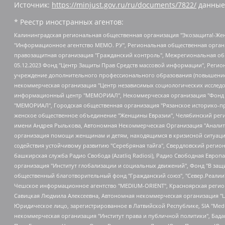
Источник:
https://minjust.gov.ru/ru/documents/7822/
данные
* Реестр иностранных агентов:
Калининградская региональная общественная организация "Экозащита!-Женсовет", Фонд содействия защите прав и свобод граждан "Общественный вердикт", Фонд "Институт Развития Свободы Информации", Частное учреждение "Информационное агентство МЕМО. РУ", Региональная общественная организация "Общественная комиссия по сохранению наследия академика Сахарова", Фонд поддержки свободы прессы, Санкт-Петербургская общественная правозащитная организация "Гражданский контроль", Межрегиональная общественная организация "Информационно-просветительский центр "Мемориал", Региональный Фонд "Центр Защиты Прав Средств Массовой Информации", с 05.12.2023 Фонд "Центр Защиты Прав Средств массовой информации", Региональная общественная благотворительная организация помощи беженцам и мигрантам "Гражданское содействие", Негосударственное образовательное учреждение дополнительного профессионального образования (повышение квалификации) специалистов "АКАДЕМИЯ ПО ПРАВАМ ЧЕЛОВЕКА", Свердловская региональная общественная организация "Сутяжник", Автономная некоммерческая организация "Центр независимых социологических исследований", Союз общественных объединений "Российский исследовательский центр по правам человека", Региональное общественное учреждение научно-информационный центр "МЕМОРИАЛ", Некоммерческая организация "Фонд защиты гласности", Автономная некоммерческая организация "Институт прав человека", Городская общественная организация "Екатеринбургское общество "МЕМОРИАЛ", Городская общественная организация "Рязанское историко-просветительское и правозащитное общество "Мемориал" (Рязанский Мемориал), Челябинский региональный орган общественной самодеятельности – женское общественное объединение "Женщины Евразии", Челябинский региональный орган общественной самодеятельности "Уральская правозащитная группа", Фонд содействия защите здоровья и социальной справедливости имени Андрея Рылькова, Автономная Некоммерческая Организация "Аналитический Центр Юрия Левады", Автономная некоммерческая организация социальной поддержки населения "Проект Апрель", Региональная общественная организация помощи женщинам и детям, находящимся в кризисной ситуации "Информационно-методический центр "Анна", Фонд содействия развитию массовых коммуникаций и правовому просвещению "Так-так-Так", Фонд содействия устойчивому развитию "Серебряная тайга", Свердловский региональный общественный фонд социальных проектов "Новое время", "Idel.Реалии", Кавказ.Реалии, Крым.Реалии, Телеканал Настоящее Время, Татаро-башкирская служба Радио Свобода (Azatliq Radiosi), Радио Свободная Европа/Радио Свобода (PCE/PC), "Сибирь.Реалии", "Фактограф", Благотворительный фонд помощи осужденным и их семьям, Автономная некоммерческая организация "Институт глобализации и социальных движений", Фонд "В защиту прав заключенных", Частное учреждение "Центр поддержки и содействия развитию средств массовой информации", Пензенский региональный общественный благотворительный фонд "Гражданский союз", "Север.Реалии", Некоммерческая организация Фонд "Правовая инициатива", Общество с ограниченной ответственностью "Радио Свободная Европа/Радио Свобода", Чешское информационное агентство "MEDIUM-ORIENT", Красноярская региональная общественная организация "Мы против СПИДа", Камалягин Денис Николаевич, Маркелов Сергей Евгеньевич, Пономарев Лев Александрович, Савицкая Людмила Алексеевна, Автоно