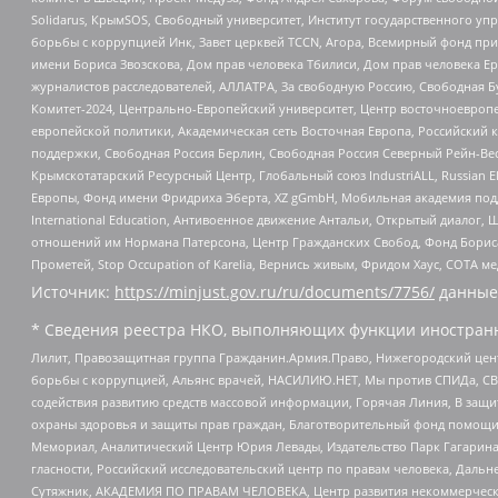
Solidarus, КрымSOS, Свободный университет, Институт государственного у
борьбы с коррупцией Инк, Завет церквей TCCN, Агора, Всемирный фонд при
имени Бориса Звозскова, Дом прав человека Тбилиси, Дом прав человека Ер
журналистов расследователей, АЛЛАТРА, За свободную Россию, Свободная Б
Комитет-2024, Центрально-Европейский университет, Центр восточноевроп
европейской политики, Академическая сеть Восточная Европа, Российский к
поддержки, Свободная Россия Берлин, Свободная Россия Северный Рейн-Вест
Крымскотатарский Ресурсный Центр, Глобальный союз IndustriALL, Russian E
Европы, Фонд имени Фридриха Эберта, XZ gGmbH, Мобильная академия поддержк
International Education, Антивоенное движение Антальи, Открытый диало
отношений им Нормана Патерсона, Центр Гражданских Свобод, Фонд Бориса
Прометей, Stop Occupation of Karelia, Вернись живым, Фридом Хаус, СОТА 
Источник:
https://minjust.gov.ru/ru/documents/7756/
данные
* Сведения реестра НКО, выполняющих функции иностранн
Лилит, Правозащитная группа Гражданин.Армия.Право, Нижегородский цент
борьбы с коррупцией, Альянс врачей, НАСИЛИЮ.НЕТ, Мы против СПИДа, СВЕ
содействия развитию средств массовой информации, Горячая Линия, В защ
охраны здоровья и защиты прав граждан, Благотворительный фонд помощи ос
Мемориал, Аналитический Центр Юрия Левады, Издательство Парк Гагарина
гласности, Российский исследовательский центр по правам человека, Даль
Сутяжник, АКАДЕМИЯ ПО ПРАВАМ ЧЕЛОВЕКА, Центр развития некоммерческих