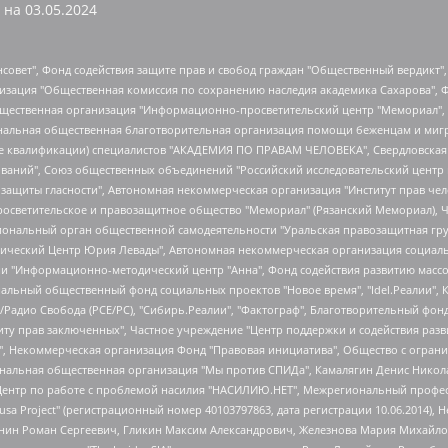
 на
03.05.2024
мная некоммерческая организация "Центр по работе с проблемой насилия "НАСИЛИЮ.НЕТ", Межрегиональный профессиональный союз работников здравоохранения "Альянс врачей", Юридическое лицо, зарегистрированное в Латвийской Республике, SIA "Medusa Project" (регистрационный номер 40103797863, дата регистрации 10.06.2014), Некоммерческая организация "Фонд по борьбе с коррупцией", Автономная некоммерческая организация "Институт права и публичной политики", Баданин Роман Сергеевич, Гликин Максим Александрович, Железнова Мария Михайловна, Лукьянова Юлия Сергеевна, Маетная Елизавета Витальевна, Маняхин Петр Борисович, Чуракова Ольга Владимировна, Ярош Юлия Петровна, Юридическое лицо "The Insider SIA", зарегистрированное в Риге, Латвийская Республика (дата регистрации 26.06.2015), являющееся администратором доменного имени интернет-издания "The Insider SIA", https://theins.ru, Постернак Алексей Евгеньевич, Рубин Михаил Аркадьевич, Анин Роман Александрович, Юридическое лицо Istories fonds, зарегистрированное в Латвийской Республике (регистрационный номер 50008295751, дата регистрации 24.02.2020), Великовский Дмитрий Александрович, Долинина Ирина Николаевна, Мароховская Алеся Алексеевна, Шлейнов Роман Юрьевич, Шмагун Олеся Валентиновна, Общество с ограниченной ответственностью "Альтаир 2021", Общество с ограниченной ответственностью "Вега 2021", Общество с ограниченной ответственностью "Главный редактор 2021", Общество с ограниченной ответственностью "Ромашки монолит", Важенков Артем Валерьевич, Ивановская областная общественная организация "Центр гендерных исследований", Гурман Юрий Альбертович, Медиапроект "ОВД-Инфо", Егоров Владимир Владимирович, Жилинский Владимир Александрович, Общество с ограниченной ответственностью "ЗП", Иванова София Юрьевна, Карезина Инна Павловна, Кильтау Екатерина Викторовна, Петров Алексей Викторович, Пискунов Сергей Евгеньевич, Смирнов Сергей Сергеевич, Тихонов Михаил Сергеевич, Общество с ограниченной ответственностью "ЖУРНАЛИСТ-ИНОСТРАННЫЙ АГЕНТ", Арапова Галина Юрьевна, Вольтская Татьяна Анатольевна, Американская компания "Mason G.E.S. Anonymous Foundation" (США), являющаяся владельцем интернет-издания https://mnews.world/, Компания "Stichting Bellingcat", зарегистрированная в Нидерландах (дата регистрации 11.07.2018), Захаров Андрей Вячеславович, Клепиковская Екатерина Дмитриевна, Общество с ограниченной ответственностью "МЕМО", Перл Роман Александрович, Симонов Евгений Алексеевич, Соловьева Елена Анатольевна, Сотников Даниил Владимирович, Сурначева Елизавета Дмитриевна, Автономная некоммерческая организация по защите прав человека и информированию населения "Якутия – Наше Мнение", Общество с ограниченной ответственностью "Москоу диджитал медиа", с 26.01.2023 Общество с ограниченной ответственностью "Чайка Белые сады", Ветошкина Валерия Валерьевна, Заговора Максим Александрович, Межрегиональное общественное движение "Российская ЛГБТ - сеть", Оленичев Максим Владимирович, Павлов Иван Юрьевич, Скворцова Елена Сергеевна, Общество с ограниченной ответственностью "Как бы инагент", Кочетков Игорь Викторович, Общество с ограниченной ответственностью "Честные выборы", Еланчик Олег Александрович, Общество с ограниченной ответственностью "Нобелевский призыв", Гималова Регина Эмилевна, Григорьев Андрей Валерьевич, Григорьева Алина Александровна, Ассоциация по содействию защите прав призывников, альтернативнослужащих и военнослужащих "Правозащитная группа "Гражданин.Армия.Право", Хисамова Регина Фаритовна, Автономная некоммерческая организация по реализации социально-правовых программ "Лилит", Дальн