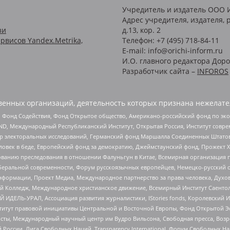
Учредитель и издатель ООО 
Адрес учредителя, издателя, р
зи
д.13, кор. 2
рвисов Yandex.Metrika,
Телефон: +7 (495) 718-84-11
E-mail: info@orichi-inform.ru
И.О. главного редактора Доро
Разработчик сайта –
INFOROS
енных организаций, деятельность которых признана нежелате
 Фонд Содействия, Фонд Открытое общество, Американо-российский фонд по э
 Международный Республиканский Институт, Открытая Россия, Институт совре
р электоральных исследований, Германский фонд Маршалла Соединенных Штатов
еловек в беде, Европейский фонд за демократию, Джеймстаунский фонд, Прожект
дованию преследования в отношении Фалуньгун в Китае, Всемирная организация 
беральной современности, Форум русскоязычных европейцев, Немецко-русский о
формации, Проект Медиа, Международное партнерство за права человека, Духов
 Колледж, Международное христианское движение, Всемирный Институт Саентол
 ИДЕЛЬ-УРАЛ, Ассоциация развития журналистики, IStories fonds, Королевск
r, Институт правовой инициативы Центральной и Восточной Европы, Фонд Открытой Э
ты, Международный научный центр им Вудро Вильсона, Свободная пресса, Возро
России, Лига Свободных Наций, Transparеncy International, Форум Свободных Н