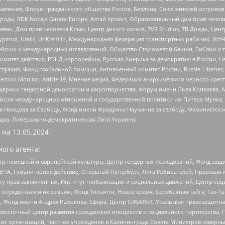
правления, Форум гражданского общества Россия, Беллона, Союз жителей острово
роды, BDR Novaja Gazeta-Europe, Алтай проект, Образовательный дом прав челов
еван, Дом прав человека Крым, Центр дикого лосося, TVR Studios, ТВ Дождь, Це
урятия, Uralic, UnKremlin, Международная федерация транспортных рабочих, Ист
ейских и международных исследований, Общество Сторожевой башни, Библии и тр
омитет действия, РЭНД корпорейшн, Русская Америка за демократию в России, Н
фалия, Фонд глобальной помощи, Антивоенный комитет России, Russie-Libertes, L
lection Monitor, Article 19, Мнение медиа, Федерация анархического черного кр
и гендерной демократии и миротворчества, Форум имени Льва Копелева, American C
г, Школа международных отношений и государственной политики им Питера Мунка
 Немцова за Свободу, Фонд имени Фридриха Науманна за свободу, Феминистско
медиа, Либерально-демократическая Лига Украины
 на
13.05.2024
ого агента:
р немецкой и европейской культуры, Центр гендерных исследований, Фонд защи
ЧА, Гуманитарное действие, Открытый Петербург, Лига Избирателей, Правовая 
иту прав заключенных, Институт глобализации и социальных движений, Центр 
ужденным и их семьям, Фонд Тольятти, Новое время, Серебряная тайга, Так-Так-
, Фонд имени Андрея Рылькова, Сфера, Центр СИБАЛЬТ, Уральская правозащитна
невосточный центр развития гражданских инициатив и социального партнерства, 
 организаций, Частное учреждение в Калининграде Совета Министров северных 