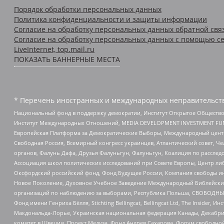
Порядок обработки персональных данных
Политика конфиденциальности и защиты информации
Согласие на обработку персональных данных обратной свя
Согласие на обработку персональных данных с помощью се
LiveInternet, top.mail.ru
ПОКАЗАТЬ БАННЕРНЫЕ МЕСТА
* Перечень иностранных и международных неправительств
Национальный фонд в поддержку демократии, Институт Открытое Общество
Институт Международных Отношений, MEDIA DEVELOPMENT INVESTMENT FUND,
Европейская Платформа за Демократические Выборы, Международный цент
Свободная Россия, Всемирный конгресс украинцев, Атлантический совет, Ч
органов, Фалунь Дафа, Друзья Фалуньгун, Фалуньгун, Коалиция по рассле
Ассоциация школ политических исследований при Совете Европы, Центр ли
Оксфордский российский фонд, Фонд Будущее России, Компания свободы ин
Новое Поколение, Духовное Учебное Заведение Международный Библейский
организаций по наблюдению за выборами, Республика Польша, СВОБОДНЫЙ
Фонд имени Генриха Бёлля, Stichting Bellingcat, Bellingcat Ltd, The Inside
Макдональда-Лорье, Украинская национальная федерация Канады, Декабрис
комитет в Швеции, Проект Медуза, Фонд Андрея Сахарова, Форум свободной 