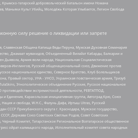
рг, Крымско-татарский добровольческий батальон имени Номана
оев, Маньяки Культ Убийц, Молодёжь Которая Улыбается, Легион Свобода
аконную силу решение о ликвидации или запрете
ья, Славянская Община Капища Веды Перуна, Мужская Духовная Семинария
щество, Джамаат мувахидов, Объединенный Вилайат Кабарды, Балкарии и
ден Дьявола, Армия воли народа, Национальная Социалистическая
роверов-Инглингов, Русский общенациональный союз, Движение против
усское национальное единство, Северное Братство, Клуб Болельщиков
а, Правый сектор, УНА - УНСО, Украинская повстанческая армия, Тризуб
 TulaSkins, Этнополитическое объединение Русские, Русское национальное
О противодействии экстремистской деятельности, РЕВТАТПОД,
ы и Единения, Каракольская инициативная группа, Автоград Крю, Союз
 Нация и свобода, W.H.С., Фалунь Дафа, Иртыш Ultras, Русский
ан СССР Прикубанского округа г. Краснодара, Мужское государство,
СССР, Держава Союз Советских Светлых Родов, Совет Советских
в, Черный Комитет, Татарстанское Региональное Всетатарское общественное
гресс ойрат-калмыцкого народа, Исполнительный комитет совета народных