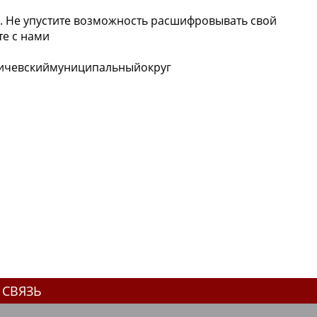
ч. Не упустите возможность расшифровывать свой
 с нами ️
ичевскиймуниципальныйокруг
 СВЯЗЬ