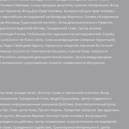
в Тисима и Хабомаи, Съезд народных депутатов, Гринпис Интернешнл, Фонд
ека Чернигов, Фонд Дом Прав Человека, Белорусский дом прав человека
нтр европейских исследований им Вилфрида Мартенса, Сетевое объединение
Чам Финланд, Гудзоновский институт, Фонд Демократического Развития,
актатов Свидетелей Иеговы, Гражданский Совет, Центр анализа
астоящая Россия, Глобальная сеть журналистов-расследователей, Служба
a Asocicion de Rusos Libres, Союз за возвращение Северных территорий,
еста, Радио Свободная Европа, Германское общество изучения Восточной
ouncils for International Education, Cultural Vistas, Institute of
, Российско-канадский демократический альянс, Школа международных
е антивоенное сопротивление, Комитет независимости Ингушетии,
ты прав граждан Штаб, Институт права и публичной политики, Фонд
инициатива, Гражданский Союз, Хасдей Ерушалаим, Центр поддержки и
социально-информационных инициатив Действие, Благотворительный фонд
Так, Сова, центр Анна, Проект Апрель, Самарская губерния, Эра здоровья,
я группа, Женщины Евразии, Институт прав человека, Фонд защиты
Гражданское действие, Центр независимых социологических исследований,
стран, Гражданское содействие, Трансперенси Интернешнл-Р, Центр