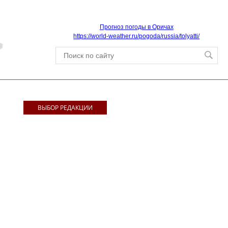
Прогноз погоды в Оричах
https://world-weather.ru/pogoda/russia/tolyatti/
ВЫБОР РЕДАКЦИИ