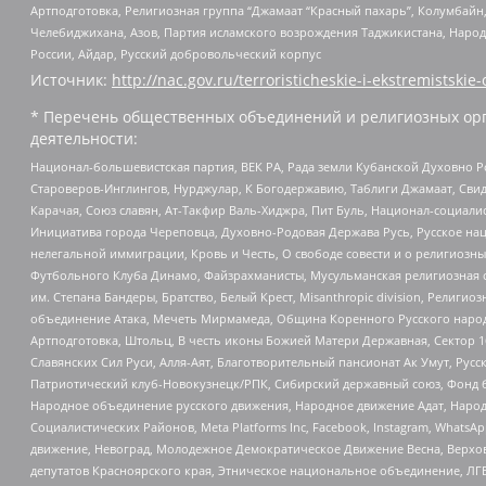
Артподготовка, Религиозная группа “Джамаат “Красный пахарь”, Колумбайн
Челебиджихана, Азов, Партия исламского возрождения Таджикистана, Народ
России, Айдар, Русский добровольческий корпус
Источник:
http://nac.gov.ru/terroristicheskie-i-ekstremistskie-
* Перечень общественных объединений и религиозных орг
деятельности:
Национал-большевистская партия, ВЕК РА, Рада земли Кубанской Духовно
Староверов-Инглингов, Нурджулар, К Богодержавию, Таблиги Джамаат, Сви
Карачая, Союз славян, Ат-Такфир Валь-Хиджра, Пит Буль, Национал-социал
Инициатива города Череповца, Духовно-Родовая Держава Русь, Русское н
нелегальной иммиграции, Кровь и Честь, О свободе совести и о религиоз
Футбольного Клуба Динамо, Файзрахманисты, Мусульманская религиозная о
им. Степана Бандеры, Братство, Белый Крест, Misanthropic division, Рели
объединение Атака, Мечеть Мирмамеда, Община Коренного Русского народа
Артподготовка, Штольц, В честь иконы Божией Матери Державная, Сектор 1
Славянских Сил Руси, Алля-Аят, Благотворительный пансионат Ак Умут, Русск
Патриотический клуб-Новокузнецк/РПК, Сибирский державный союз, Фонд б
Народное объединение русского движения, Народное движение Адат, Народ
Социалистических Районов, Meta Platforms Inc, Facebook, Instagram, Wha
движение, Невоград, Молодежное Демократическое Движение Весна, Верхов
депутатов Красноярского края, Этническое национальное объединение, ЛГ