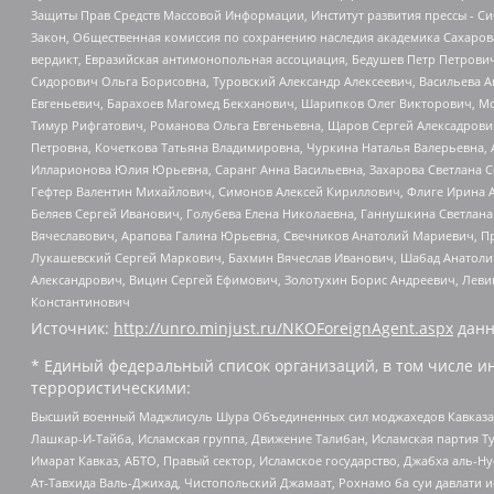
Защиты Прав Средств Массовой Информации, Институт развития прессы - Си
Закон, Общественная комиссия по сохранению наследия академика Сахаров
вердикт, Евразийская антимонопольная ассоциация, Бедушев Петр Петрови
Сидорович Ольга Борисовна, Туровский Александр Алексеевич, Васильева А
Евгеньевич, Барахоев Магомед Бекханович, Шарипков Олег Викторович, М
Тимур Рифгатович, Романова Ольга Евгеньевна, Щаров Сергей Алексадрови
Петровна, Кочеткова Татьяна Владимировна, Чуркина Наталья Валерьевна, 
Илларионова Юлия Юрьевна, Саранг Анна Васильевна, Захарова Светлана 
Гефтер Валентин Михайлович, Симонов Алексей Кириллович, Флиге Ирина 
Беляев Сергей Иванович, Голубева Елена Николаевна, Ганнушкина Светлана
Вячеславович, Арапова Галина Юрьевна, Свечников Анатолий Мариевич, П
Лукашевский Сергей Маркович, Бахмин Вячеслав Иванович, Шабад Анатоли
Александрович, Вицин Сергей Ефимович, Золотухин Борис Андреевич, Леви
Константинович
Источник:
http://unro.minjust.ru/NKOForeignAgent.aspx
данн
* Единый федеральный список организаций, в том числе и
террористическими:
Высший военный Маджлисуль Шура Объединенных сил моджахедов Кавказа, Ко
Лашкар-И-Тайба, Исламская группа, Движение Талибан, Исламская партия Т
Имарат Кавказ, АБТО, Правый сектор, Исламское государство, Джабха аль-
Ат-Тавхида Валь-Джихад, Чистопольский Джамаат, Рохнамо ба суи давлати и