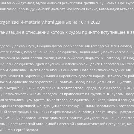
, Хатлонский джамаат, Мусульманская религиозная группа п. Кушкуль г. Оренбу
ная самооборона, Дуббайский джамаат, московская ячейка, Батал-Хаджи Белхор
organizacii-i-materialy.html
данные на
16.11.2023
анизаций в отношении которых судом принято вступившее в з
 Родовой Державы Русь, Община Духовного Управления Асгардской Веси Беловод
детели Иеговы, Русское национальное единство, Национал-социалистическое об
истическая рабочая партия России, Славянский союз, Формат-18, Благородный Ор
ациональное единство, Древнерусской Инглистической церкви Православных Ста
ных объединениях, Омская организация общественного политического движения Р
рганизация п. Боровский, Община Коренного Русского народа Щелковского район
гиозное объединение последователей инглиизма, Народная Социальная Инициатива,
 г. Астрахани, ВОЛЯ, Меджлис крымскотатарского народа, Рубеж Севера, ТОЙС, 
6, Независимость, Фирма, Молодежная правозащитная группа МПГ, Курсом Правд
ая республика Русь, Арестантское уголовное единство, Башкорт, Нация и свобода,
орьбы с коррупцией, Фонд защиты прав граждан, Штабы Навального, Совет гражд
ный совет граждан РСФСР СССР Архангельской области, Проект Штурм, Граждане 
tsApp, СИЧ-С14, Добровольческое Движение Организации украинских националисто
ный Совет Татарской Автономной Советской Социалистической Республики, Кон
БТ, Я.МЫ Сергей Фургал