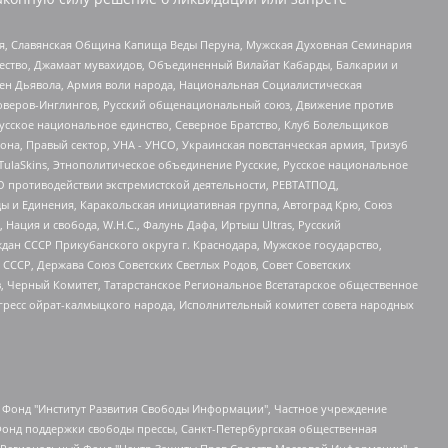
ья, Славянская Община Капища Веды Перуна, Мужская Духовная Семинария
щество, Джамаат мувахидов, Объединенный Вилайат Кабарды, Балкарии и
ден Дьявола, Армия воли народа, Национальная Социалистическая
роверов-Инглингов, Русский общенациональный союз, Движение против
усское национальное единство, Северное Братство, Клуб Болельщиков
а, Правый сектор, УНА - УНСО, Украинская повстанческая армия, Тризуб
 TulaSkins, Этнополитическое объединение Русские, Русское национальное
О противодействии экстремистской деятельности, РЕВТАТПОД,
ы и Единения, Каракольская инициативная группа, Автоград Крю, Союз
 Нация и свобода, W.H.С., Фалунь Дафа, Иртыш Ultras, Русский
ан СССР Прикубанского округа г. Краснодара, Мужское государство,
СССР, Держава Союз Советских Светлых Родов, Совет Советских
в, Черный Комитет, Татарстанское Региональное Всетатарское общественное
гресс ойрат-калмыцкого народа, Исполнительный комитет совета народных
евосточное общественное движение "Маяк", Санкт-Петербургская ЛГБТ-инициативная группа "Выход", Инициативная группа ЛГБТ+ "Реверс", Алексеев Андрей Викторович, Бекбулатова Таисия Львовна, Беляев Иван Михайлович, Владыкина Елена Сергеевна, Гельман Марат Александрович, Никульшина Вероника Юрьевна, Толоконникова Надежда Андреевна, Шендерович Виктор Анатольевич, Общество с ограниченной ответственностью "Данное сообщение", Общество с ограниченной ответственностью Издательский дом "Новая глава", Айнбиндер Александра Александровна, Московский комьюнити-центр для ЛГБТ+инициатив, Благотворительный фонд развития филантропии, Deutsche Welle (Германия, Kurt-Schumacher-Strasse 3, 53113 Bonn), Борзунова Мария Михайловна, Воробьев Виктор Викторович, Голубева Анна Львовна, Константинова Алла Михайловна, Малкова Ирина Владимировна, Мурадов Мурад Абдулгалимович, Осетинская Елизавета Николаевна, Понасенков Евгений Николаевич, Ганапольский Матвей Юрьевич, Киселев Евгений Алексеевич, Борухович Ирина Григорьевна, Дремин Иван Тимофеевич, Дубровский Дмитрий Викторович, Красноярская региональная общественная организация поддержки и развития альтернативных образовательных технологий и межкультурных коммуникаций "ИНТЕРРА", Маяковская Екатерина Алексеевна, Фейгин Марк Захарович, Филимонов Андрей Викторович, Дзугкоева Регина Николаевна, Доброхотов Роман Александрович, Дудь Юрий Александрович, Елкин Сергей Владимирович, Кругликов Кирилл Игоревич, Сабунаева Мария Леонидовна, Семенов Алексей Владимирович, Шаинян Карен Багратович, Шульман Екатерина Михайловна, Асафьев Артур Валерьевич, Вахштайн Виктор Семенович, Венедиктов Алексей Алексеевич, Лушникова Екатерина Евгеньевна, Волков Леонид Михайлович, Невзоров Александр Глебович, Пархоменко Сергей Борисович, Сироткин Ярослав Николаевич, Кара-Мурза Владимир Владимирович, Баранова Наталья Владимировна, Гозман Леонид Яковлевич, Кагарлицкий Борис Юльевич, Климарев Михаил Валерьевич, Милов Владимир Станиславович, Автономная некоммерческая организация Краснодарский центр современного искусства "Типография", Моргенштерн Алишер Тагирович, Соболь Любовь Эдуардовна, Общество с ограниченной ответственностью "ЛИЗА НОРМ", Каспаров Гарри Кимович, Ходорковский Михаил Борисович, Общество с ограниченной ответственностью "Апрельские тезисы", Данилович Ирина Брониславовна, Кашин Олег Владимирович, Петров Николай Владимирович, Пивоваров Алексей Владимирович, Соколов Михаил Владимирович, Цветкова Юлия Владимировна, Чичваркин Евгений Александрович, Комитет против пыток/Команда против пыток, Общество с ограниченной ответственностью "Первый научный", Общество с ограниченной ответственностью "Вертолет и ко", Белоцерковская Вероника Борисовна, Кац Максим Евгеньевич, Лазарева Татьяна Юрьевна, Шаведдинов Руслан Табризович, Яшин Илья Валерьевич, Общество с ограниченной ответственностью "Иноагент ААВ", Алешковский Дмитрий Петрович, Альбац Евгения Марковна, Быков Дмитрий Львович, Галямина Юлия Евгеньевна, Лойко Сергей Леонидович, Мартынов Кирилл Константинович, Медведев Сергей Александрович, Крашенинников Федор Геннадиевич, Гордеева Катерина Вл