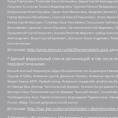
Тимур Рифгатович, Романова Ольга Евгеньевна, Щаров Сергей Алексадрови
Петровна, Кочеткова Татьяна Владимировна, Чуркина Наталья Валерьевна, 
Илларионова Юлия Юрьевна, Саранг Анна Васильевна, Захарова Светлана 
Гефтер Валентин Михайлович, Симонов Алексей Кириллович, Флиге Ирина 
Беляев Сергей Иванович, Голубева Елена Николаевна, Ганнушкина Светлана
Вячеславович, Арапова Галина Юрьевна, Свечников Анатолий Мариевич, П
Лукашевский Сергей Маркович, Бахмин Вячеслав Иванович, Шабад Анатоли
Александрович, Вицин Сергей Ефимович, Золотухин Борис Андреевич, Леви
Константинович
Источник:
http://unro.minjust.ru/NKOForeignAgent.aspx
данн
* Единый федеральный список организаций, в том числе и
террористическими:
Высший военный Маджлисуль Шура Объединенных сил моджахедов Кавказа, Ко
Лашкар-И-Тайба, Исламская группа, Движение Талибан, Исламская партия Т
Имарат Кавказ, АБТО, Правый сектор, Исламское государство, Джабха аль-
Ат-Тавхида Валь-Джихад, Чистопольский Джамаат, Рохнамо ба суи давлати и
Артподготовка, Религиозная группа “Джамаат “Красный пахарь”, Колумбайн
Челебиджихана, Азов, Партия исламского возрождения Таджикистана, Народ
России, Айдар, Русский добровольческий корпус
Источник:
http://nac.gov.ru/terroristicheskie-i-ekstremistskie-
* Перечень общественных объединений и религиозных орг