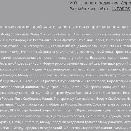
И.О. главного редактора Доро
Разработчик сайта –
INFOROS
енных организаций, деятельность которых признана нежелате
 Фонд Содействия, Фонд Открытое общество, Американо-российский фонд по э
 Международный Республиканский Институт, Открытая Россия, Институт совре
р электоральных исследований, Германский фонд Маршалла Соединенных Штатов
еловек в беде, Европейский фонд за демократию, Джеймстаунский фонд, Прожект
дованию преследования в отношении Фалуньгун в Китае, Всемирная организация 
беральной современности, Форум русскоязычных европейцев, Немецко-русский о
формации, Проект Медиа, Международное партнерство за права человека, Духов
 Колледж, Международное христианское движение, Всемирный Институт Саентол
 ИДЕЛЬ-УРАЛ, Ассоциация развития журналистики, IStories fonds, Королевск
r, Институт правовой инициативы Центральной и Восточной Европы, Фонд Открытой Э
ты, Международный научный центр им Вудро Вильсона, Свободная пресса, Возро
России, Лига Свободных Наций, Transparеncy International, Форум Свободных Н
правления, Форум гражданского общества Россия, Беллона, Союз жителей острово
роды, BDR Novaja Gazeta-Europe, Алтай проект, Образовательный дом прав челов
еван, Дом прав человека Крым, Центр дикого лосося, TVR Studios, ТВ Дождь, Це
урятия, Uralic, UnKremlin, Международная федерация транспортных рабочих, Ист
ейских и международных исследований, Общество Сторожевой башни, Библии и тр