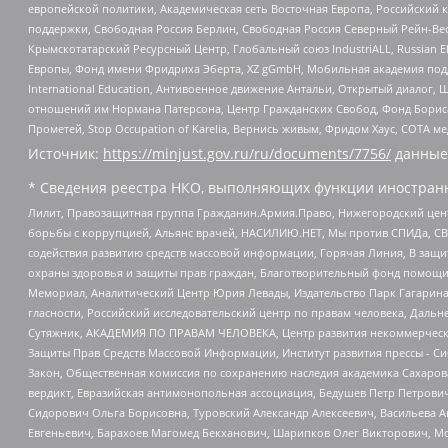
европейской политики, Академическая сеть Восточная Европа, Российский к
поддержки, Свободная Россия Берлин, Свободная Россия Северный Рейн-Вест
Крымскотатарский Ресурсный Центр, Глобальный союз IndustriALL, Russian E
Европы, Фонд имени Фридриха Эберта, XZ gGmbH, Мобильная академия поддержк
International Education, Антивоенное движение Антальи, Открытый диало
отношений им Нормана Патерсона, Центр Гражданских Свобод, Фонд Бориса
Прометей, Stop Occupation of Karelia, Вернись живым, Фридом Хаус, СОТА 
Источник:
https://minjust.gov.ru/ru/documents/7756/
данные
* Сведения реестра НКО, выполняющих функции иностранн
Лилит, Правозащитная группа Гражданин.Армия.Право, Нижегородский цент
борьбы с коррупцией, Альянс врачей, НАСИЛИЮ.НЕТ, Мы против СПИДа, СВЕ
содействия развитию средств массовой информации, Горячая Линия, В защ
охраны здоровья и защиты прав граждан, Благотворительный фонд помощи ос
Мемориал, Аналитический Центр Юрия Левады, Издательство Парк Гагарина
гласности, Российский исследовательский центр по правам человека, Даль
Сутяжник, АКАДЕМИЯ ПО ПРАВАМ ЧЕЛОВЕКА, Центр развития некоммерческих
Защиты Прав Средств Массовой Информации, Институт развития прессы - Си
Закон, Общественная комиссия по сохранению наследия академика Сахаров
вердикт, Евразийская антимонопольная ассоциация, Бедушев Петр Петрови
Сидорович Ольга Борисовна, Туровский Александр Алексеевич, Васильева А
Евгеньевич, Барахоев Магомед Бекханович, Шарипков Олег Викторович, М