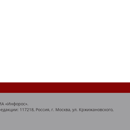
ИА «Инфорос».
едакции: 117218, Россия, г. Москва, ул. Кржижановского,