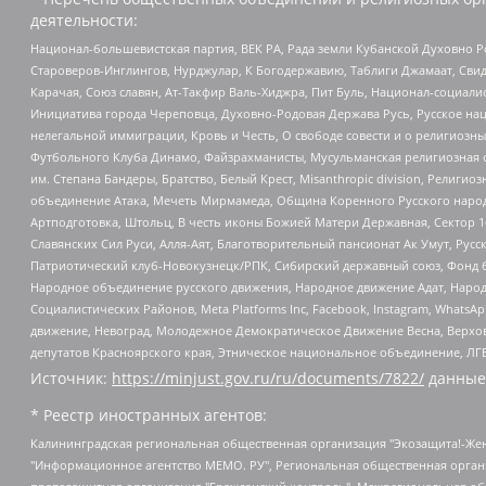
деятельности:
Национал-большевистская партия, ВЕК РА, Рада земли Кубанской Духовно
Староверов-Инглингов, Нурджулар, К Богодержавию, Таблиги Джамаат, Сви
Карачая, Союз славян, Ат-Такфир Валь-Хиджра, Пит Буль, Национал-социал
Инициатива города Череповца, Духовно-Родовая Держава Русь, Русское н
нелегальной иммиграции, Кровь и Честь, О свободе совести и о религиоз
Футбольного Клуба Динамо, Файзрахманисты, Мусульманская религиозная о
им. Степана Бандеры, Братство, Белый Крест, Misanthropic division, Рели
объединение Атака, Мечеть Мирмамеда, Община Коренного Русского народа
Артподготовка, Штольц, В честь иконы Божией Матери Державная, Сектор 1
Славянских Сил Руси, Алля-Аят, Благотворительный пансионат Ак Умут, Русск
Патриотический клуб-Новокузнецк/РПК, Сибирский державный союз, Фонд б
Народное объединение русского движения, Народное движение Адат, Народ
Социалистических Районов, Meta Platforms Inc, Facebook, Instagram, Wha
движение, Невоград, Молодежное Демократическое Движение Весна, Верхов
депутатов Красноярского края, Этническое национальное объединение, ЛГ
Источник:
https://minjust.gov.ru/ru/documents/7822/
данные
* Реестр иностранных агентов:
Калининградская региональная общественная организация "Экозащита!-Женсовет", Фонд содействия защите прав и свобод граждан "Общественный вердикт", Фонд "Институт Развития Свободы Информации", Частное учреждение "Информационное агентство МЕМО. РУ", Региональная общественная организация "Общественная комиссия по сохранению наследия академика Сахарова", Фонд поддержки свободы прессы, Санкт-Петербургская общественная правозащитная организация "Гражданский контроль", Межрегиональная общественная организация "Информационно-просветительский центр "Мемориал", Региональный Фонд "Центр Защиты Прав Средств Массовой Информации", с 05.12.2023 Фонд "Центр Защиты Прав Средств массовой информации", Региональная общественная благотворительная организация помощи беженцам и мигрантам "Гражданское содействие", Негосударственное образовательное учреждение дополнительного профессионального образования (повышение квалификации) специалистов "АКАДЕМИЯ ПО ПРАВАМ ЧЕЛОВЕКА", Свердловская региональная общественная организация "Сутяжник", Автономная некоммерческая организация "Центр независимых социологических исследований", Союз общественных объединений "Российский исследовательский центр по правам человека", Региональное общественное учреждение научно-информационный центр "МЕМОРИАЛ", Некоммерческая организация "Фонд защиты гласности", Автономная некоммерческая организация "Институт прав человека", Городская общественная организация "Екатеринбургское общество "МЕМОРИАЛ", Городская общественная организация "Рязанское историко-просветительское и правозащитное общество "Мемориал" (Рязанский Мемориал), Челябинский региональный орган общественной самодеятельности – женское общественное объединение "Женщины Евразии", Челябинский региональный орган общественной самодеятельности "Уральская правозащитная группа", Фонд содействия защите здоровья и социальной справедливости имени Андрея Рылькова, Автономная Некоммерческая Организация "Аналитический Центр Юрия Левады", Автономная некоммерческая организация социальной поддержки населения "Проект Апрель", Региональная общественная организация помощи женщинам и детям, находящимся в кризисной ситуации "Информационно-методический центр "Анна", Фонд содействия развитию массовых коммуникаций и правовому просвещению "Так-так-Так", Фонд содействия устойчивому развитию "Серебряная тайга", Свердловский региональный общественный фонд социальных проектов "Новое время", "Idel.Реалии", Кавказ.Реалии, Крым.Реалии, Телеканал Настоящее Время, Татаро-башкирская служба Радио Свобода (Azatliq Radiosi), Радио Свободная Европа/Радио Свобода (PCE/PC), "Сибирь.Реалии", "Фактограф", Благотворительный фонд помощи осужденным и их семьям, Автономная некоммерческая организация "Институт глобализации и социальных движений", Фонд "В защиту прав заключенных", Частное учреждение "Центр поддержки и содействия развитию средств массовой информации", Пензенский региональный общественный благотворительный фонд "Гражданский союз", "Север.Реалии", Некоммерческая организация Фонд "Правовая инициатива", Общество с ограниченной ответственностью "Радио Свободная Европа/Радио Свобода", Чешское информационное агентство "MEDIUM-ORIENT", Красноярская региональная общественная организация "Мы против СПИДа", Камалягин Денис Николаевич, Маркелов Сергей Евгеньевич, Пономарев Лев Александрович, Савицкая Людмила Алексеевна, Автоно