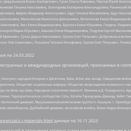
ч, Цирульников Борис Альбертович, Гасан Ольга Павловна, Паутов Юрий Анато
Акимова Татьяна Николаевна, Золотарева Екатерина Александровна, Рачинский Я
Сергеевна, Аверин Владимир Анатольевич, Щур Татьяна Михайловна, Щур Никола
Анатольевна, Мельникова Валентина Дмитриевна, Вититинова Елена Владимировн
 Алексеевна, Закс Елена Владимировна, Буртина Елена Юрьевна, Гендель Людмил
рохоров Вадим Юрьевич, Шахова Елена Владимировна, Подузов Сергей Васильеви
й Ефимович, Сухих Дарья Николаевна, Орлов Олег Петрович, Добровольская Анн
нсон Лев Семенович, Локшина Татьяна Иосифовна, Орлов Олег Петрович, Поляк
ые на
24.03.2022
ностранных и международных организаций, признанных в соотв
нгресс народов Ичкерии и Дагестана, База, Асбат аль-Ансар, Священная война,
уркестана, Общество социальных реформ, Общество возрождения исламского насл
Нусра ли-Ахль аш-Шам, Народное ополчение имени К. Минина и Д. Пожарского, Ад
сломи, Террористическое сообщество Сеть, Катиба Таухид валь-Джихад, Хайят Тах
, Хатлонский джамаат, Мусульманская религиозная группа п. Кушкуль г. Оренбу
ная самооборона, Дуббайский джамаат, московская ячейка, Батал-Хаджи Белхор
organizacii-i-materialy.html
данные на
16.11.2023
анизаций в отношении которых судом принято вступившее в з