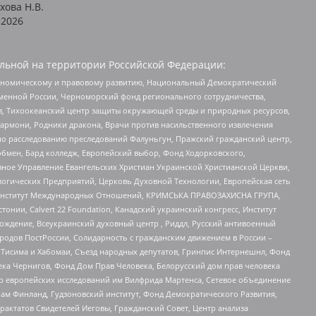
хова Н.В.
2026
льной на территории Российской Федерации:
кономическому и правовому развитию, Национальный Демократический
менной России, Черноморский фонд регионального сотрудничества,
, Тихоокеанский центр защиты окружающей среды и природных ресурсов,
 Хармони, Родники дракона, Врачи против насильственного извлечения
по расследованию преследований Фалуньгун, Пражский гражданский центр,
бмен, Бард колледж, Европейский выбор, Фонд Ходорковского,
ное Управление Евангельских Христиан Украинской Христианской Церкви,
огических Предприятий, Церковь Духовной Технологии, Европейская сеть
ий Институт Международных Отношений, КРИМСЬКА ПРАВОЗАХИСНА ГРУПА,
стонии, Calvert 22 Foundation, Канадский украинский конгресс, Институт
ждение, Всеукраинский духовный центр , Риддл, Русский антивоенный
ародов ПостРоссии, Солидарность с гражданским движением в России –
в Тисима и Хабомаи, Съезд народных депутатов, Гринпис Интернешнл, Фонд
ека Чернигов, Фонд Дом Прав Человека, Белорусский дом прав человека
нтр европейских исследований им Вилфрида Мартенса, Сетевое объединение
Чам Финланд, Гудзоновский институт, Фонд Демократического Развития,
актатов Свидетелей Иеговы, Гражданский Совет, Центр анализа