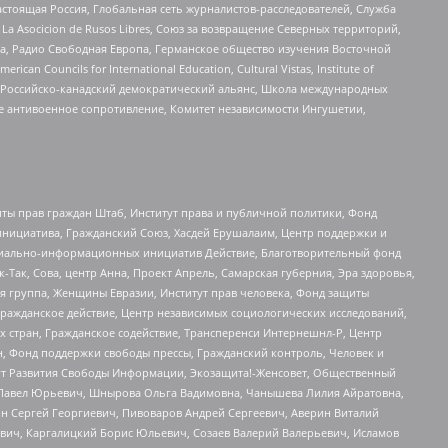
астоящая Россия, Глобальная сеть журналистов-расследователей, Служба
a Asocicion de Rusos Libres, Союз за возвращение Северных территорий,
еста, Радио Свободная Европа, Германское общество изучения Восточной
ouncils for International Education, Cultural Vistas, Institute of
, Российско-канадский демократический альянс, Школа международных
е антивоенное сопротивление, Комитет независимости Ингушетии,
ты прав граждан Штаб, Институт права и публичной политики, Фонд
инициатива, Гражданский Союз, Хасдей Ерушалаим, Центр поддержки и
социально-информационных инициатив Действие, Благотворительный фонд
Так, Сова, центр Анна, Проект Апрель, Самарская губерния, Эра здоровья,
я группа, Женщины Евразии, Институт прав человека, Фонд защиты
Гражданское действие, Центр независимых социологических исследований,
стран, Гражданское содействие, Трансперенси Интернешнл-Р, Центр
н, Фонд поддержки свободы прессы, Гражданский контроль, Человек и
тут Развития Свободы Информации, Экозащита!-Женсовет, Общественный
й Павел Юрьевич, Шнырова Ольга Вадимовна, Чанышева Лилия Айратовна,
ин Сергей Георгиевич, Пивоваров Андрей Сергеевич, Аверин Виталий
вич, Каргалицкий Борис Юльевич, Созаев Валерий Валерьевич, Исламов