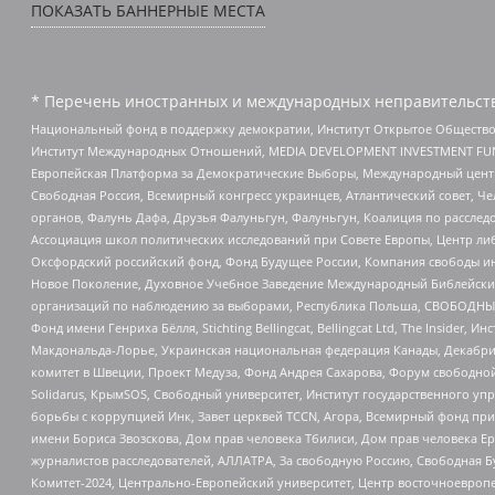
ПОКАЗАТЬ БАННЕРНЫЕ МЕСТА
* Перечень иностранных и международных неправительств
Национальный фонд в поддержку демократии, Институт Открытое Общество
Институт Международных Отношений, MEDIA DEVELOPMENT INVESTMENT FUND,
Европейская Платформа за Демократические Выборы, Международный цент
Свободная Россия, Всемирный конгресс украинцев, Атлантический совет, Ч
органов, Фалунь Дафа, Друзья Фалуньгун, Фалуньгун, Коалиция по рассле
Ассоциация школ политических исследований при Совете Европы, Центр ли
Оксфордский российский фонд, Фонд Будущее России, Компания свободы ин
Новое Поколение, Духовное Учебное Заведение Международный Библейский
организаций по наблюдению за выборами, Республика Польша, СВОБОДНЫЙ
Фонд имени Генриха Бёлля, Stichting Bellingcat, Bellingcat Ltd, The Inside
Макдональда-Лорье, Украинская национальная федерация Канады, Декабрис
комитет в Швеции, Проект Медуза, Фонд Андрея Сахарова, Форум свободной 
Solidarus, КрымSOS, Свободный университет, Институт государственного у
борьбы с коррупцией Инк, Завет церквей TCCN, Агора, Всемирный фонд при
имени Бориса Звозскова, Дом прав человека Тбилиси, Дом прав человека Ер
журналистов расследователей, АЛЛАТРА, За свободную Россию, Свободная Б
Комитет-2024, Центрально-Европейский университет, Центр восточноевроп