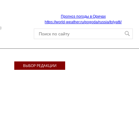
Прогноз погоды в Оричах
https://world-weather.ru/pogoda/russia/tolyatti/
ВЫБОР РЕДАКЦИИ