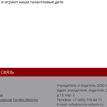
 и играют наши талантливые дети ️
 СВЯЗЬ
Учредитель и издатель ООО 
Адрес учредителя, издателя, р
зи
д.13, кор. 2
рвисов Yandex.Metrika,
Телефон: +7 (495) 718-84-11
E-mail: info@orichi-inform.ru