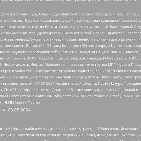
 Родовой Державы Русь, Община Духовного Управления Асгардской Веси Беловод
детели Иеговы, Русское национальное единство, Национал-социалистическое об
истическая рабочая партия России, Славянский союз, Формат-18, Благородный Ор
ациональное единство, Древнерусской Инглистической церкви Православных Ста
ных объединениях, Омская организация общественного политического движения Р
рганизация п. Боровский, Община Коренного Русского народа Щелковского район
гиозное объединение последователей инглиизма, Народная Социальная Инициатива,
 г. Астрахани, ВОЛЯ, Меджлис крымскотатарского народа, Рубеж Севера, ТОЙС, 
6, Независимость, Фирма, Молодежная правозащитная группа МПГ, Курсом Правд
ая республика Русь, Арестантское уголовное единство, Башкорт, Нация и свобода,
орьбы с коррупцией, Фонд защиты прав граждан, Штабы Навального, Совет гражд
ный совет граждан РСФСР СССР Архангельской области, Проект Штурм, Граждане 
tsApp, СИЧ-С14, Добровольческое Движение Организации украинских националисто
ный Совет Татарской Автономной Советской Социалистической Республики, Кон
БТ, Я.МЫ Сергей Фургал
 на
03.05.2024
мная некоммерческая организация "Центр по работе с проблемой насилия "НАСИЛИЮ.НЕТ", Межрегиональный профессиональный союз работников здравоохранения "Альянс врачей", Юридическое лицо, зарегистрированное в Латвийской Республике, SIA "Medusa Project" (регистрационный номер 40103797863, дата регистрации 10.06.2014), Некоммерческая организация "Фонд по борьбе с коррупцией", Автономная некоммерческая организация "Институт права и публичной политики", Баданин Роман Сергеевич, Гликин Максим Александрович, Железнова Мария Михайловна, Лукьянова Юлия Сергеевна, Маетная Елизавета Витальевна, Маняхин Петр Борисович, Чуракова Ольга Владимировна, Ярош Юлия Петровна, Юридическое лицо "The Insider SIA", зарегистрированное в Риге, Латвийская Республика (дата регистрации 26.06.2015), являющееся администратором доменного имени интернет-издания "The Insider SIA", https://theins.ru, Постернак Алексей Евгеньевич, Рубин Михаил Аркадьевич, Анин Роман Александрович, Юридическое лицо Istories fonds, зарегистрированное в Латвийской Республике (регистрационный номер 50008295751, дата регистрации 24.02.2020), Великовский Дмитрий Александрович, Долинина Ирина Николаевна, Мароховская Алеся Алексеевна, Шлейнов Роман Юрьевич, Шмагун Олеся Валентиновна, Общество с ограниченной ответственностью "Альтаир 2021", Общество с ограниченной ответственностью "Вега 2021", Общество с ограниченной ответственностью "Главный редактор 2021", Общество с ограниченной ответственностью "Ромашки монолит", Важенков Артем Валерьевич, Ивановская областная общественная организация "Центр гендерных исследований", Гурман Юрий Альбертович, Медиапроект "ОВД-Инфо", Егоров Владимир Владимирович, Жилинский Владимир Александрович, Общество с ограниченной ответственностью "ЗП", Иванова София Юрьевна, Карезина Инна Павловна, Кильтау Екатерина Викторовна, Петров Алексей Викторович, Пискунов Сергей Евгеньевич, Смирнов Сергей Сергеевич, Тихонов Михаил Сергеевич, Общество с ограниченной ответственностью "ЖУРНАЛИСТ-ИНОСТРАННЫЙ АГЕНТ", Арапова Галина Юрьевна, Вольтская Татьяна Анатольевна, Американская компания "Mason G.E.S. Anonymous Foundation" (США), являющаяся владельцем интернет-издания https://mnews.world/, Компания "Stichting Bellingcat", зарегистрированная в Нидерландах (дата регистрации 11.07.2018), Захаров Андрей Вячеславович, Клепиковская Екатерина Дмитриевна, Общество с ограниченной ответственностью "МЕМО", Перл Роман Александрович, Симонов Евгений Алексеевич, Соловьева Елена Анатольевна, Сотников Даниил Владимирович, Сурначева Елизавета Дмитриевна, Автономная некоммерческая организация по защите прав человека и информированию населения "Якутия – Наше Мнение", Общество с ограниченной ответственностью "Москоу диджитал медиа", с 26.01.2023 Общество с ограниченной ответственностью "Чайка Белые сады", Ветошкина Валерия Валерьевна, Заговора Максим Александрович, Межрегиональное общественное движение "Российская ЛГБТ - сеть", Оленичев Максим Владимирович, Павлов Иван Юрьевич, Скворцова Елена Сергеевна, Общество с ограниченной ответственностью "Как бы инагент", Кочетков Игорь Викторович, Общество с ограниченной ответственностью "Честные выборы", Еланчик Олег Александрович, Общество с ограниченной ответственностью "Нобелевский призыв", Гималова Регина Эмилевна, Григорьев Андрей Валерьевич, Григорьева Алина Александровна, Ассоциация по содействию защите прав призывников, альтернативнослужащих и военнослужащих "Правозащитная группа "Гражданин.Армия.Право", Хисамова Регина Фаритовна, Автономная некоммерческая организация по реализации социально-правовых программ "Лилит", Дальн