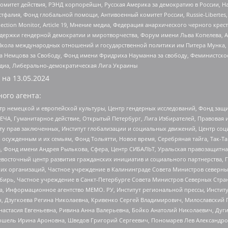
омитет действия, РЭНД корпорейшн, Русская Америка за демократию в России, Н
фалия, Фонд глобальной помощи, Антивоенный комитет России, Russie-Libertes, L
lection Monitor, Article 19, Мнение медиа, Федерация анархического черного кр
и гендерной демократии и миротворчества, Форум имени Льва Копелева, American C
г, Школа международных отношений и государственной политики им Питера Мунка
 Немцова за Свободу, Фонд имени Фридриха Науманна за свободу, Феминистско
медиа, Либерально-демократическая Лига Украины
 на
13.05.2024
ого агента:
р немецкой и европейской культуры, Центр гендерных исследований, Фонд защи
ЧА, Гуманитарное действие, Открытый Петербург, Лига Избирателей, Правовая 
иту прав заключенных, Институт глобализации и социальных движений, Центр 
ужденным и их семьям, Фонд Тольятти, Новое время, Серебряная тайга, Так-Так-
, Фонд имени Андрея Рылькова, Сфера, Центр СИБАЛЬТ, Уральская правозащитна
невосточный центр развития гражданских инициатив и социального партнерства, 
 организаций, Частное учреждение в Калининграде Совета Министров северных 
бирь, Частное учреждение в Санкт-Петербурге Совета Министров Северных Стра
а, Информационное агентство МЕМО. РУ, Институт региональной прессы, Инсти
ч, Дзугкоева Регина Николаевна, Кривенко Сергей Владимирович, Милославски
настасия Евгеньевна, Ривина Анна Валерьевна, Бойко Анатолий Николаевич, Дуг
ошель Ирина Ароновна, Шведов Григорий Сергеевич, Пономарев Лев Александро