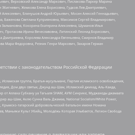
льевич, Верховский Александр Маркович, Пислакова-Паркер Марина
н Збигневич, Жемкова Елена Борисовна, Гудков Лев Дмитриевич,
й Алексеевич, Блинушов Андрей Юрьевич, Мосин Алексей Геннадьевич,
а, Баженова Светлана Куприяновна, Максимов Сергей Владимирович,
а Залмановна, Кокорина Екатерина Алексеевна, Шуманов Илья
ч, Протасова Ирина Вячеславовна, Литинский Леонид Борисович,
а Дмитриевна, Королева Александра Евгеньевна, Смирнов Владимир
ова Мара Федоровна, Резник Генри Маркович, Захаров Герман
етствии с законодательством Российской Федерации
 Исламская группа, Братья-мусульмане, Партия исламского освобождения,
едия, Дом двух святых, Джунд аш-Шам, Исламский джихад, Аль-Каида,
жр от Аллаха Субхану уа Тагьаля SHAM, АУМ Синрике, Муджахеды джамаата
рир аш-Шам, Ахлю Сунна Валь Джамаа, National Socialism/White Power,
рг, Крымско-татарский добровольческий батальон имени Номана
оев, Маньяки Культ Убийц, Молодёжь Которая Улыбается, Легион Свобода
аконную силу решение о ликвидации или запрете