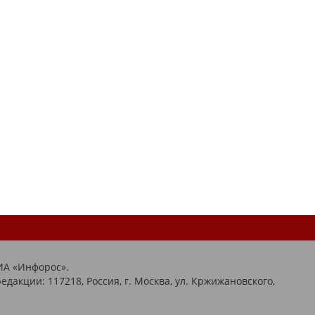
ИА «Инфорос».
едакции: 117218, Россия, г. Москва, ул. Кржижановского,