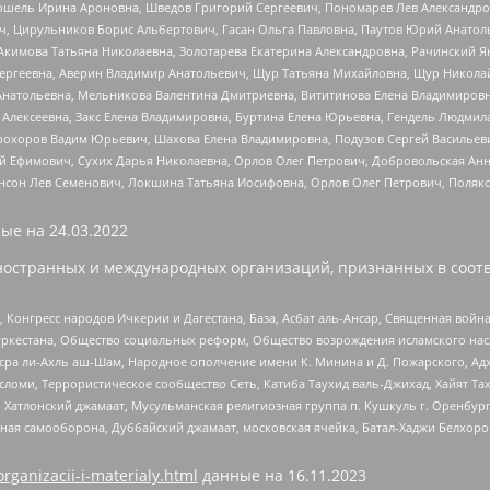
ошель Ирина Ароновна, Шведов Григорий Сергеевич, Пономарев Лев Александро
ч, Цирульников Борис Альбертович, Гасан Ольга Павловна, Паутов Юрий Анато
Акимова Татьяна Николаевна, Золотарева Екатерина Александровна, Рачинский Я
Сергеевна, Аверин Владимир Анатольевич, Щур Татьяна Михайловна, Щур Никола
Анатольевна, Мельникова Валентина Дмитриевна, Вититинова Елена Владимировн
 Алексеевна, Закс Елена Владимировна, Буртина Елена Юрьевна, Гендель Людмил
рохоров Вадим Юрьевич, Шахова Елена Владимировна, Подузов Сергей Васильеви
й Ефимович, Сухих Дарья Николаевна, Орлов Олег Петрович, Добровольская Анн
нсон Лев Семенович, Локшина Татьяна Иосифовна, Орлов Олег Петрович, Поляк
ые на
24.03.2022
ностранных и международных организаций, признанных в соотв
нгресс народов Ичкерии и Дагестана, База, Асбат аль-Ансар, Священная война,
уркестана, Общество социальных реформ, Общество возрождения исламского насл
Нусра ли-Ахль аш-Шам, Народное ополчение имени К. Минина и Д. Пожарского, Ад
сломи, Террористическое сообщество Сеть, Катиба Таухид валь-Джихад, Хайят Тах
, Хатлонский джамаат, Мусульманская религиозная группа п. Кушкуль г. Оренбу
ная самооборона, Дуббайский джамаат, московская ячейка, Батал-Хаджи Белхор
organizacii-i-materialy.html
данные на
16.11.2023