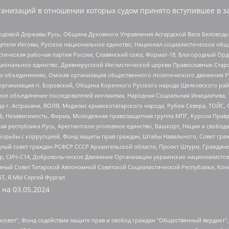
анизаций в отношении которых судом принято вступившее в з
 Родовой Державы Русь, Община Духовного Управления Асгардской Веси Беловод
детели Иеговы, Русское национальное единство, Национал-социалистическое об
истическая рабочая партия России, Славянский союз, Формат-18, Благородный Ор
ациональное единство, Древнерусской Инглистической церкви Православных Ста
ных объединениях, Омская организация общественного политического движения Р
рганизация п. Боровский, Община Коренного Русского народа Щелковского район
гиозное объединение последователей инглиизма, Народная Социальная Инициатива,
 г. Астрахани, ВОЛЯ, Меджлис крымскотатарского народа, Рубеж Севера, ТОЙС, 
6, Независимость, Фирма, Молодежная правозащитная группа МПГ, Курсом Правд
ая республика Русь, Арестантское уголовное единство, Башкорт, Нация и свобода,
орьбы с коррупцией, Фонд защиты прав граждан, Штабы Навального, Совет гражд
ный совет граждан РСФСР СССР Архангельской области, Проект Штурм, Граждане 
tsApp, СИЧ-С14, Добровольческое Движение Организации украинских националисто
ный Совет Татарской Автономной Советской Социалистической Республики, Кон
БТ, Я.МЫ Сергей Фургал
 на
03.05.2024
мная некоммерческая организация "Центр по работе с проблемой насилия "НАСИЛИЮ.НЕТ", Межрегиональный профессиональный союз работников здравоохранения "Альянс врачей", Юридическое лицо, зарегистрированное в Латвийской Республике, SIA "Medusa Project" (регистрационный номер 40103797863, дата регистрации 10.06.2014), Некоммерческая организация "Фонд по борьбе с коррупцией", Автономная некоммерческая организация "Институт права и публичной политики", Баданин Роман Сергеевич, Гликин Максим Александрович, Железнова Мария Михайловна, Лукьянова Юлия Сергеевна, Маетная Елизавета Витальевна, Маняхин Петр Борисович, Чуракова Ольга Владимировна, Ярош Юлия Петровна, Юридическое лицо "The Insider SIA", зарегистрированное в Риге, Латвийская Республика (дата регистрации 26.06.2015), являющееся администратором доменного имени интернет-издания "The Insider SIA", https://theins.ru, Постернак Алексей Евгеньевич, Рубин Михаил Аркадьевич, Анин Роман Александрович, Юридическое лицо Istories fonds, зарегистрированное в Латвийской Республике (регистрационный номер 50008295751, дата регистрации 24.02.2020), Великовский Дмитрий Александрович, Долинина Ирина Николаевна, Мароховская Алеся Алексеевна, Шлейнов Роман Юрьевич, Шмагун Олеся Валентиновна, Общество с ограниченной ответственностью "Альтаир 2021", Общество с ограниченной ответственностью "Вега 2021", Общество с ограниченной ответственностью "Главный редактор 2021", Общество с ограниченной ответственностью "Ромашки монолит", Важенков Артем Валерьевич, Ивановская областная общественная организация "Центр гендерных исследований", Гурман Юрий Альбертович, Медиапроект "ОВД-Инфо", Егоров Владимир Владимирович, Жилинский Владимир Александрович, Общество с ограниченной ответственностью "ЗП", Иванова София Юрьевна, Карезина Инна Павловна, Кильтау Екатерина Викторовна, Петров Алексей Викторович, Пискунов Сергей Евгеньевич, Смирнов Сергей Сергеевич, Тихонов Михаил Сергеевич, Общество с ограниченной ответственностью "ЖУРНАЛИСТ-ИНОСТРАННЫЙ АГЕНТ", Арапова Галина Юрьевна, Вольтская Татьяна Анатольевна, Американская компания "Mason G.E.S. Anonymous Foundation" (США), являющаяся владельцем интернет-издания https://mnews.world/, Компания "Stichting Bellingcat", зарегистрированная в Нидерландах (дата регистрации 11.07.2018), Захаров Андрей Вячеславович, Клепиковская Екатерина Дмитриевна, Общество с ограниченной ответственностью "МЕМО", Перл Роман Александрович, Симонов Евгений Алексеевич, Соловьева Елена Анатольевна, Сотников Даниил Владимирович, Сурначева Елизавета Дмитриевна, Автономная некоммерческая организация по защите прав человека и информированию населения "Якутия – Наше Мнение", Общество с ограниченной ответственностью "Москоу диджитал медиа", с 26.01.2023 Общество с ограниченной ответственностью "Чайка Белые сады", Ветошкина Валерия Валерьевна, Заговора Максим Александрович, Межрегиональное общественное движение "Российская ЛГБТ - сеть", Оленичев Максим Владимирович, Павлов Иван Юрьевич, Скворцова Елена Сергеевна, Общество с ограниченной ответственностью "Как бы инагент", Кочетков Игорь Викторович, Общество с ограниченной ответственностью "Честные выборы", Еланчик Олег Александрович, Общество с ограниченной ответственностью "Нобелевский призыв", Гималова Регина Эмилевна, Григорьев Андрей Валерьевич, Григорьева Алина Александровна, Ассоциация по содействию защите прав призывников, альтернативнослужащих и военнослужащих "Правозащитная группа "Гражданин.Армия.Право", Хисамова Регина Фаритовна, Автономная некоммерческая организация по реализации социально-правовых программ "Лилит", Дальн