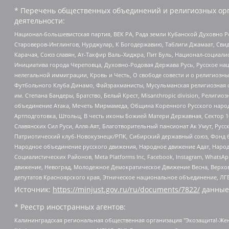
* Перечень общественных объединений и религиозных орг
деятельности:
Национал-большевистская партия, ВЕК РА, Рада земли Кубанской Духовно
Староверов-Инглингов, Нурджулар, К Богодержавию, Таблиги Джамаат, Сви
Карачая, Союз славян, Ат-Такфир Валь-Хиджра, Пит Буль, Национал-социал
Инициатива города Череповца, Духовно-Родовая Держава Русь, Русское н
нелегальной иммиграции, Кровь и Честь, О свободе совести и о религиоз
Футбольного Клуба Динамо, Файзрахманисты, Мусульманская религиозная о
им. Степана Бандеры, Братство, Белый Крест, Misanthropic division, Рели
объединение Атака, Мечеть Мирмамеда, Община Коренного Русского народа
Артподготовка, Штольц, В честь иконы Божией Матери Державная, Сектор 1
Славянских Сил Руси, Алля-Аят, Благотворительный пансионат Ак Умут, Русск
Патриотический клуб-Новокузнецк/РПК, Сибирский державный союз, Фонд б
Народное объединение русского движения, Народное движение Адат, Народ
Социалистических Районов, Meta Platforms Inc, Facebook, Instagram, Wha
движение, Невоград, Молодежное Демократическое Движение Весна, Верхов
депутатов Красноярского края, Этническое национальное объединение, ЛГ
Источник:
https://minjust.gov.ru/ru/documents/7822/
данные
* Реестр иностранных агентов:
Калининградская региональная общественная организация "Экозащита!-Женсовет", Фонд содействия защите прав и свобод граждан "Общественный вердикт", Фонд "Институт Развития Свободы Информации", Частное учреждение "Информационное агентство МЕМО. РУ", Региональная общественная организация "Общественная комиссия по сохранению наследия академика Сахарова", Фонд поддержки свободы прессы, Санкт-Петербургская общественная правозащитная организация "Гражданский контроль", Межрегиональная общественная организация "Информационно-просветительский центр "Мемориал", Региональный Фонд "Центр Защиты Прав Средств Массовой Информации", с 05.12.2023 Фонд "Центр Защиты Прав Средств массовой информации", Региональная общественная благотворительная организация помощи беженцам и мигрантам "Гражданское содействие", Негосударственное образовательное учреждение дополнительного профессионального образования (повышение квалификации) специалистов "АКАДЕМИЯ ПО ПРАВАМ ЧЕЛОВЕКА", Свердловская региональная общественная организация "Сутяжник", Автономная некоммерческая организация "Центр независимых социологических исследований", Союз общественных объединений "Российский исследовательский центр по правам человека", Региональное общественное учреждение научно-информационный центр "МЕМОРИАЛ", Некоммерческая организация "Фонд защиты гласности", Автономная некоммерческая организация "Институт прав человека", Городская общественная организация "Екатеринбургское общество "МЕМОРИАЛ", Городская общественная организация "Рязанское историко-просветительское и правозащитное общество "Мемориал" (Рязанский Мемориал), Челябинский региональный орган общественной самодеятельности – женское общественное объединение "Женщины Евразии", Челябинский региональный орган общественной самодеятельности "Уральская правозащитная группа", Фонд содействия защите здоровья и социальной справедливости имени Андрея Рылькова, Автономная Некоммерческая Организация "Аналитический Центр Юрия Левады", Автономная некоммерческая организация социальной поддержки населения "Проект Апрель", Региональная общественная организация помощи женщинам и детям, находящимся в кризисной ситуации "Информационно-методический центр "Анна", Фонд содействия развитию массовых коммуникаций и правовому просвещению "Так-так-Так", Фонд содействия устойчивому развитию "Серебряная тайга", Свердловский региональный общественный фонд социальных проектов "Новое время", "Idel.Реалии", Кавказ.Реалии, Крым.Реалии, Телеканал Настоящее Время, Татаро-башкирская служба Радио Свобода (Azatliq Radiosi), Радио Свободная Европа/Радио Свобода (PCE/PC), "Сибирь.Реалии", "Фактограф", Благотворительный фонд помощи осужденным и их семьям, Автономная некоммерческая организация "Институт глобализации и социальных движений", Фонд "В защиту прав заключенных", Частное учреждение "Центр поддержки и содействия развитию средств массовой информации", Пензенский региональный общественный благотворительный фонд "Гражданский союз", "Север.Реалии", Некоммерческая организация Фонд "Правовая инициатива", Общество с ограниченной ответственностью "Радио Свободная Европа/Радио Свобода", Чешское информационное агентство "MEDIUM-ORIENT", Красноярская региональная общественная организация "Мы против СПИДа", Камалягин Денис Николаевич, Маркелов Сергей Евгеньевич, Пономарев Лев Александрович, Савицкая Людмила Алексеевна, Автоно