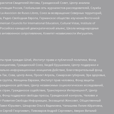
актатов Свидетелей Иеговы, Гражданский Совет, Центр анализа
астоящая Россия, Глобальная сеть журналистов-расследователей, Служба
a Asocicion de Rusos Libres, Союз за возвращение Северных территорий,
еста, Радио Свободная Европа, Германское общество изучения Восточной
ouncils for International Education, Cultural Vistas, Institute of
, Российско-канадский демократический альянс, Школа международных
е антивоенное сопротивление, Комитет независимости Ингушетии,
ты прав граждан Штаб, Институт права и публичной политики, Фонд
инициатива, Гражданский Союз, Хасдей Ерушалаим, Центр поддержки и
социально-информационных инициатив Действие, Благотворительный фонд
Так, Сова, центр Анна, Проект Апрель, Самарская губерния, Эра здоровья,
я группа, Женщины Евразии, Институт прав человека, Фонд защиты
Гражданское действие, Центр независимых социологических исследований,
стран, Гражданское содействие, Трансперенси Интернешнл-Р, Центр
н, Фонд поддержки свободы прессы, Гражданский контроль, Человек и
тут Развития Свободы Информации, Экозащита!-Женсовет, Общественный
й Павел Юрьевич, Шнырова Ольга Вадимовна, Чанышева Лилия Айратовна,
ин Сергей Георгиевич, Пивоваров Андрей Сергеевич, Аверин Виталий