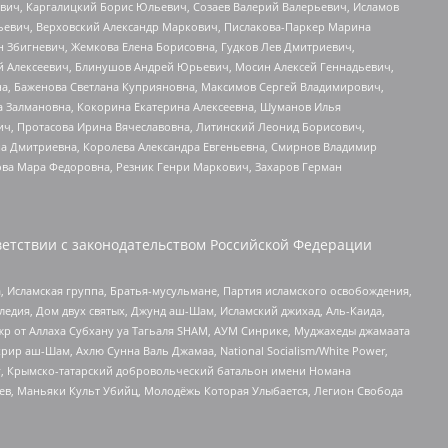
вич, Каргалицкий Борис Юльевич, Созаев Валерий Валерьевич, Исламов
льевич, Верховский Александр Маркович, Пислакова-Паркер Марина
н Збигневич, Жемкова Елена Борисовна, Гудков Лев Дмитриевич,
й Алексеевич, Блинушов Андрей Юрьевич, Мосин Алексей Геннадьевич,
а, Баженова Светлана Куприяновна, Максимов Сергей Владимирович,
а Залмановна, Кокорина Екатерина Алексеевна, Шуманов Илья
ч, Протасова Ирина Вячеславовна, Литинский Леонид Борисович,
а Дмитриевна, Королева Александра Евгеньевна, Смирнов Владимир
ова Мара Федоровна, Резник Генри Маркович, Захаров Герман
етствии с законодательством Российской Федерации
 Исламская группа, Братья-мусульмане, Партия исламского освобождения,
едия, Дом двух святых, Джунд аш-Шам, Исламский джихад, Аль-Каида,
жр от Аллаха Субхану уа Тагьаля SHAM, АУМ Синрике, Муджахеды джамаата
рир аш-Шам, Ахлю Сунна Валь Джамаа, National Socialism/White Power,
рг, Крымско-татарский добровольческий батальон имени Номана
оев, Маньяки Культ Убийц, Молодёжь Которая Улыбается, Легион Свобода