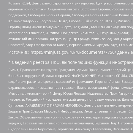
Комитет-2024, Центрально-Европейский университет, Центр восточноевроп
европейской политики, Академическая сеть Восточная Европа, Российский к
поддержки, Свободная Россия Берлин, Свободная Россия Северный Рейн-Вест
Крымскотатарский Ресурсный Центр, Глобальный союз IndustriALL, Russian E
Европы, Фонд имени Фридриха Эберта, XZ gGmbH, Мобильная академия поддержк
International Education, Антивоенное движение Антальи, Открытый диало
отношений им Нормана Патерсона, Центр Гражданских Свобод, Фонд Бориса
Прометей, Stop Occupation of Karelia, Вернись живым, Фридом Хаус, СОТА 
Источник:
https://minjust.gov.ru/ru/documents/7756/
данные
* Сведения реестра НКО, выполняющих функции иностранн
Лилит, Правозащитная группа Гражданин.Армия.Право, Нижегородский цент
борьбы с коррупцией, Альянс врачей, НАСИЛИЮ.НЕТ, Мы против СПИДа, СВЕ
содействия развитию средств массовой информации, Горячая Линия, В защ
охраны здоровья и защиты прав граждан, Благотворительный фонд помощи ос
Мемориал, Аналитический Центр Юрия Левады, Издательство Парк Гагарина
гласности, Российский исследовательский центр по правам человека, Даль
Сутяжник, АКАДЕМИЯ ПО ПРАВАМ ЧЕЛОВЕКА, Центр развития некоммерческих
Защиты Прав Средств Массовой Информации, Институт развития прессы - Си
Закон, Общественная комиссия по сохранению наследия академика Сахаров
вердикт, Евразийская антимонопольная ассоциация, Бедушев Петр Петрови
Сидорович Ольга Борисовна, Туровский Александр Алексеевич, Васильева А