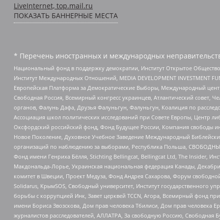
LiveInternet, top.mail.ru
ПОКАЗАТЬ БАННЕРНЫЕ МЕСТА
* Перечень иностранных и международных неправительств
Национальный фонд в поддержку демократии, Институт Открытое Общество
Институт Международных Отношений, MEDIA DEVELOPMENT INVESTMENT FUND,
Европейская Платформа за Демократические Выборы, Международный цент
Свободная Россия, Всемирный конгресс украинцев, Атлантический совет, Ч
органов, Фалунь Дафа, Друзья Фалуньгун, Фалуньгун, Коалиция по рассле
Ассоциация школ политических исследований при Совете Европы, Центр ли
Оксфордский российский фонд, Фонд Будущее России, Компания свободы ин
Новое Поколение, Духовное Учебное Заведение Международный Библейский
организаций по наблюдению за выборами, Республика Польша, СВОБОДНЫЙ
Фонд имени Генриха Бёлля, Stichting Bellingcat, Bellingcat Ltd, The Inside
Макдональда-Лорье, Украинская национальная федерация Канады, Декабрис
комитет в Швеции, Проект Медуза, Фонд Андрея Сахарова, Форум свободной 
Solidarus, КрымSOS, Свободный университет, Институт государственного у
борьбы с коррупцией Инк, Завет церквей TCCN, Агора, Всемирный фонд при
имени Бориса Звозскова, Дом прав человека Тбилиси, Дом прав человека Ер
журналистов расследователей, АЛЛАТРА, За свободную Россию, Свободная Б