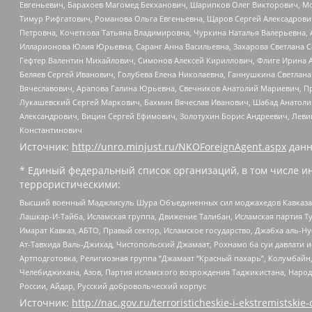
Евгеньевич, Барахоев Магомед Бекханович, Шарипков Олег Викторович, М
Тимур Рифгатович, Романова Ольга Евгеньевна, Щаров Сергей Алексадрови
Петровна, Кочеткова Татьяна Владимировна, Чуркина Наталья Валерьевна, 
Илларионова Юлия Юрьевна, Саранг Анна Васильевна, Захарова Светлана 
Гефтер Валентин Михайлович, Симонов Алексей Кириллович, Флиге Ирина 
Беляев Сергей Иванович, Голубева Елена Николаевна, Ганнушкина Светлана
Вячеславович, Арапова Галина Юрьевна, Свечников Анатолий Мариевич, П
Лукашевский Сергей Маркович, Бахмин Вячеслав Иванович, Шабад Анатоли
Александрович, Вицин Сергей Ефимович, Золотухин Борис Андреевич, Леви
Константинович
Источник:
http://unro.minjust.ru/NKOForeignAgent.aspx
данн
* Единый федеральный список организаций, в том числе и
террористическими:
Высший военный Маджлисуль Шура Объединенных сил моджахедов Кавказа, Ко
Лашкар-И-Тайба, Исламская группа, Движение Талибан, Исламская партия Т
Имарат Кавказ, АБТО, Правый сектор, Исламское государство, Джабха аль-
Ат-Тавхида Валь-Джихад, Чистопольский Джамаат, Рохнамо ба суи давлати и
Артподготовка, Религиозная группа “Джамаат “Красный пахарь”, Колумбайн
Челебиджихана, Азов, Партия исламского возрождения Таджикистана, Народ
России, Айдар, Русский добровольческий корпус
Источник:
http://nac.gov.ru/terroristicheskie-i-ekstremistskie-