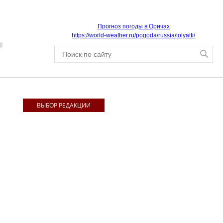
Прогноз погоды в Оричах
https://world-weather.ru/pogoda/russia/tolyatti/
ВЫБОР РЕДАКЦИИ