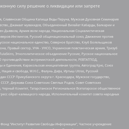
аконную силу решение о ликвидации или запрете
ья, Славянская Община Капища Веды Перуна, Мужская Духовная Семинария
щество, Джамаат мувахидов, Объединенный Вилайат Кабарды, Балкарии и
ден Дьявола, Армия воли народа, Национальная Социалистическая
роверов-Инглингов, Русский общенациональный союз, Движение против
усское национальное единство, Северное Братство, Клуб Болельщиков
а, Правый сектор, УНА - УНСО, Украинская повстанческая армия, Тризуб
 TulaSkins, Этнополитическое объединение Русские, Русское национальное
О противодействии экстремистской деятельности, РЕВТАТПОД,
ы и Единения, Каракольская инициативная группа, Автоград Крю, Союз
 Нация и свобода, W.H.С., Фалунь Дафа, Иртыш Ultras, Русский
ан СССР Прикубанского округа г. Краснодара, Мужское государство,
СССР, Держава Союз Советских Светлых Родов, Совет Советских
в, Черный Комитет, Татарстанское Региональное Всетатарское общественное
гресс ойрат-калмыцкого народа, Исполнительный комитет совета народных
евосточное общественное движение "Маяк", Санкт-Петербургская ЛГБТ-инициативная группа "Выход", Инициативная группа ЛГБТ+ "Реверс", Алексеев Андрей Викторович, Бекбулатова Таисия Львовна, Беляев Иван Михайлович, Владыкина Елена Сергеевна, Гельман Марат Александрович, Никульшина Вероника Юрьевна, Толоконникова Надежда Андреевна, Шендерович Виктор Анатольевич, Общество с ограниченной ответственностью "Данное сообщение", Общество с ограниченной ответственностью Издательский дом "Новая глава", Айнбиндер Александра Александровна, Московский комьюнити-центр для ЛГБТ+инициатив, Благотворительный фонд развития филантропии, Deutsche Welle (Германия, Kurt-Schumacher-Strasse 3, 53113 Bonn), Борзунова Мария Михайловна, Воробьев Виктор Викторович, Голубева Анна Львовна, Константинова Алла Михайловна, Малкова Ирина Владимировна, Мурадов Мурад Абдулгалимович, Осетинская Елизавета Николаевна, Понасенков Евгений Николаевич, Ганапольский Матвей Юрьевич, Киселев Евгений Алексеевич, Борухович Ирина Григорьевна, Дремин Иван Тимофеевич, Дубровский Дмитрий Викторович, Красноярская региональная общественная организация поддержки и развития альтернативных образовательных технологий и межкультурных коммуникаций "ИНТЕРРА", Маяковская Екатерина Алексеевна, Фейгин Марк Захарович, Филимонов Андрей Викторович, Дзугкоева Регина Николаевна, Доброхотов Роман Александрович, Дудь Юрий Александрович, Елкин Сергей Владимирович, Кругликов Кирилл Игоревич, Сабунаева Мария Леонидовна, Семенов Алексей Владимирович, Шаинян Карен Багратович, Шульман Екатерина Михайловна, Асафьев Артур Валерьевич, Вахштайн Виктор Семенович, Венедиктов Алексей Алексеевич, Лушникова Екатерина Евгеньевна, Волков Леонид Михайлович, Невзоров Александр Глебович, Пархоменко Сергей Борисович, Сироткин Ярослав Николаевич, Кара-Мурза Владимир Владимирович, Баранова Наталья Владимировна, Гозман Леонид Яковлевич, Кагарлицкий Борис Юльевич, Климарев Михаил Валерьевич, Милов Владимир Станиславович, Автономная некоммерческая организация Краснодарский центр современного искусства "Типография", Моргенштерн Алишер Тагирович, Соболь Любовь Эдуардовна, Общество с ограниченной ответственностью "ЛИЗА НОРМ", Каспаров Гарри Кимович, Ходорковский Михаил Борисович, Общество с ограниченной ответственностью "Апрельские тезисы", Данилович Ирина Брониславовна, Кашин Олег Владимирович, Петров Николай Владимирович, Пивоваров Алексей Владимирович, Соколов Михаил Владимирович, Цветкова Юлия Владимировна, Чичваркин Евгений Александрович, Комитет против пыток/Команда против пыток, Общество с ограниченной ответственностью "Первый научный", Общество с ограниченной ответственностью "Вертолет и ко", Белоцерковская Вероника Борисовна, Кац Максим Евгеньевич, Лазарева Татьяна Юрьевна, Шаведдинов Руслан Табризович, Яшин Илья Валерьевич, Общество с ограниченной ответственностью "Иноагент ААВ", Алешковский Дмитрий Петрович, Альбац Евгения Марковна, Быков Дмитрий Львович, Галямина Юлия Евгеньевна, Лойко Сергей Леонидович, Мартынов Кирилл Константинович, Медведев Сергей Александрович, Крашенинников Федор Геннадиевич, Гордеева Катерина Вл