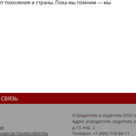
ет поколения и страны. Пока мы помним — мы
 СВЯЗЬ
Учредитель и издатель ООО 
Адрес учредителя, издателя, р
зи
д.13, кор. 2
рвисов Yandex.Metrika,
Телефон: +7 (495) 718-84-11