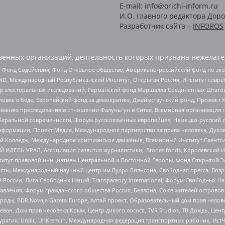
E-mail: info@orichi-inform.ru
И.О. главного редактора Доро
Разработчик сайта –
INFOROS
енных организаций, деятельность которых признана нежелате
 Фонд Содействия, Фонд Открытое общество, Американо-российский фонд по э
 Международный Республиканский Институт, Открытая Россия, Институт совре
р электоральных исследований, Германский фонд Маршалла Соединенных Штатов
еловек в беде, Европейский фонд за демократию, Джеймстаунский фонд, Прожект
дованию преследования в отношении Фалуньгун в Китае, Всемирная организация 
беральной современности, Форум русскоязычных европейцев, Немецко-русский о
формации, Проект Медиа, Международное партнерство за права человека, Духов
 Колледж, Международное христианское движение, Всемирный Институт Саентол
 ИДЕЛЬ-УРАЛ, Ассоциация развития журналистики, IStories fonds, Королевск
r, Институт правовой инициативы Центральной и Восточной Европы, Фонд Открытой Э
ты, Международный научный центр им Вудро Вильсона, Свободная пресса, Возро
России, Лига Свободных Наций, Transparеncy International, Форум Свободных Н
правления, Форум гражданского общества Россия, Беллона, Союз жителей острово
роды, BDR Novaja Gazeta-Europe, Алтай проект, Образовательный дом прав челов
еван, Дом прав человека Крым, Центр дикого лосося, TVR Studios, ТВ Дождь, Це
урятия, Uralic, UnKremlin, Международная федерация транспортных рабочих, Ист