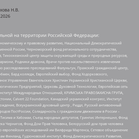
хова Н.В.
2026
льной на территории Российской Федерации:
кономическому и правовому развитию, Национальный Демократический
менной России, Черноморский фонд регионального сотрудничества,
, Тихоокеанский центр защиты окружающей среды и природных ресурсов,
 Хармони, Родники дракона, Врачи против насильственного извлечения
по расследованию преследований Фалуньгун, Пражский гражданский центр,
бмен, Бард колледж, Европейский выбор, Фонд Ходорковского,
ное Управление Евангельских Христиан Украинской Христианской Церкви,
огических Предприятий, Церковь Духовной Технологии, Европейская сеть
ий Институт Международных Отношений, КРИМСЬКА ПРАВОЗАХИСНА ГРУПА,
стонии, Calvert 22 Foundation, Канадский украинский конгресс, Институт
ждение, Всеукраинский духовный центр , Риддл, Русский антивоенный
ародов ПостРоссии, Солидарность с гражданским движением в России –
в Тисима и Хабомаи, Съезд народных депутатов, Гринпис Интернешнл, Фонд
ека Чернигов, Фонд Дом Прав Человека, Белорусский дом прав человека
нтр европейских исследований им Вилфрида Мартенса, Сетевое объединение
Чам Финланд, Гудзоновский институт, Фонд Демократического Развития,