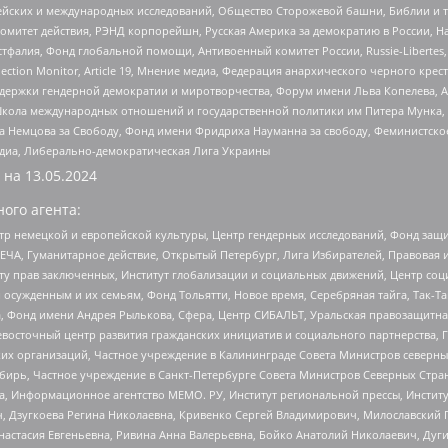
ейских и международных исследований, Общество Сторожевой башни, Библии и тр
омитет действия, РЭНД корпорейшн, Русская Америка за демократию в России, Н
фалия, Фонд глобальной помощи, Антивоенный комитет России, Russie-Libertes, L
lection Monitor, Article 19, Мнение медиа, Федерация анархического черного кр
и гендерной демократии и миротворчества, Форум имени Льва Копелева, American C
г, Школа международных отношений и государственной политики им Питера Мунка
 Немцова за Свободу, Фонд имени Фридриха Науманна за свободу, Феминистско
медиа, Либерально-демократическая Лига Украины
 на
13.05.2024
ого агента:
р немецкой и европейской культуры, Центр гендерных исследований, Фонд защи
ЧА, Гуманитарное действие, Открытый Петербург, Лига Избирателей, Правовая 
иту прав заключенных, Институт глобализации и социальных движений, Центр 
ужденным и их семьям, Фонд Тольятти, Новое время, Серебряная тайга, Так-Так-
, Фонд имени Андрея Рылькова, Сфера, Центр СИБАЛЬТ, Уральская правозащитна
невосточный центр развития гражданских инициатив и социального партнерства, 
 организаций, Частное учреждение в Калининграде Совета Министров северных 
бирь, Частное учреждение в Санкт-Петербурге Совета Министров Северных Стра
а, Информационное агентство МЕМО. РУ, Институт региональной прессы, Инсти
ч, Дзугкоева Регина Николаевна, Кривенко Сергей Владимирович, Милославски
настасия Евгеньевна, Ривина Анна Валерьевна, Бойко Анатолий Николаевич, Дуг