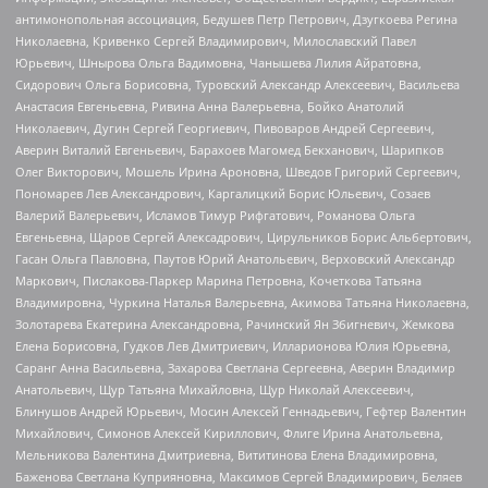
антимонопольная ассоциация, Бедушев Петр Петрович, Дзугкоева Регина
Николаевна, Кривенко Сергей Владимирович, Милославский Павел
Юрьевич, Шнырова Ольга Вадимовна, Чанышева Лилия Айратовна,
Сидорович Ольга Борисовна, Туровский Александр Алексеевич, Васильева
Анастасия Евгеньевна, Ривина Анна Валерьевна, Бойко Анатолий
Николаевич, Дугин Сергей Георгиевич, Пивоваров Андрей Сергеевич,
Аверин Виталий Евгеньевич, Барахоев Магомед Бекханович, Шарипков
Олег Викторович, Мошель Ирина Ароновна, Шведов Григорий Сергеевич,
Пономарев Лев Александрович, Каргалицкий Борис Юльевич, Созаев
Валерий Валерьевич, Исламов Тимур Рифгатович, Романова Ольга
Евгеньевна, Щаров Сергей Алексадрович, Цирульников Борис Альбертович,
Гасан Ольга Павловна, Паутов Юрий Анатольевич, Верховский Александр
Маркович, Пислакова-Паркер Марина Петровна, Кочеткова Татьяна
Владимировна, Чуркина Наталья Валерьевна, Акимова Татьяна Николаевна,
Золотарева Екатерина Александровна, Рачинский Ян Збигневич, Жемкова
Елена Борисовна, Гудков Лев Дмитриевич, Илларионова Юлия Юрьевна,
Саранг Анна Васильевна, Захарова Светлана Сергеевна, Аверин Владимир
Анатольевич, Щур Татьяна Михайловна, Щур Николай Алексеевич,
Блинушов Андрей Юрьевич, Мосин Алексей Геннадьевич, Гефтер Валентин
Михайлович, Симонов Алексей Кириллович, Флиге Ирина Анатольевна,
Мельникова Валентина Дмитриевна, Вититинова Елена Владимировна,
Баженова Светлана Куприяновна, Максимов Сергей Владимирович, Беляев