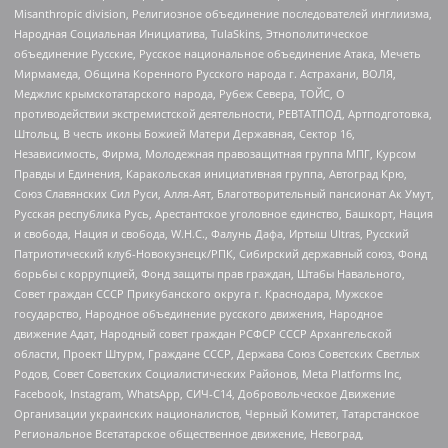
Misanthropic division, Религиозное объединение последователей инглиизма,
Народная Социальная Инициатива, TulaSkins, Этнополитическое
объединение Русские, Русское национальное объединение Атака, Мечеть
Мирмамеда, Община Коренного Русского народа г. Астрахани, ВОЛЯ,
Меджлис крымскотатарского народа, Рубеж Севера, ТОЙС, О
противодействии экстремистской деятельности, РЕВТАТПОД, Артподготовка,
Штольц, В честь иконы Божией Матери Державная, Сектор 16,
Независимость, Фирма, Молодежная правозащитная группа МПГ, Курсом
Правды и Единения, Каракольская инициативная группа, Автоград Крю,
Союз Славянских Сил Руси, Алля-Аят, Благотворительный пансионат Ак Умут,
Русская республика Русь, Арестантское уголовное единство, Башкорт, Нация
и свобода, Нация и свобода, W.H.С., Фалунь Дафа, Иртыш Ultras, Русский
Патриотический клуб-Новокузнецк/РПК, Сибирский державный союз, Фонд
борьбы с коррупцией, Фонд защиты прав граждан, Штабы Навального,
Совет граждан СССР Прикубанского округа г. Краснодара, Мужское
государство, Народное объединение русского движения, Народное
движение Адат, Народный совет граждан РСФСР СССР Архангельской
области, Проект Штурм, Граждане СССР, Держава Союз Советских Светлых
Родов, Совет Советских Социалистических Районов, Meta Platforms Inc,
Facebook, Instagram, WhatsApp, СИЧ-С14, Добровольческое Движение
Организации украинских националистов, Черный Комитет, Татарстанское
Региональное Всетатарское общественное движение, Невоград,