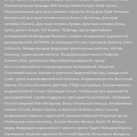
Всемирный фонд природы, BDR Novaja Gazeta-Europe, Алтай проект,
Образовательный дом прав человека Чернигов, Фонд Дом Прав Человека,
Белорусский дом прав человека имени Бориса Звозскова, Дом прав
человека Тбилиси, Дом прав человека Ереван, Дом прав человека Крым,
Центр дикого лосося, TVR Studios, ТВ Дождь, Центр европейских
исследований им Вилфрида Мартенса, Сетевое объединение журналистов
расследователей, АЛЛАТРА, За свободную Россию, Свободная Бурятия, Uralic,
UnKremlin, Международная федерация транспортных рабочих, ИстЧам
Финланд, Гудзоновский институт, Фонд Демократического Развития,
Комитет-2024, Центрально-Европейский университет, Центр
восточноевропейских и международных исследований, Общество
Сторожевой башни, Библии и трактатов Свидетелей Иеговы, Гражданский
Совет, Центр анализа европейской политики, Академическая сеть Восточная
Европа, Российский комитет действия, РЭНД корпорейшн, Русская Америка
за демократию в России, Настоящая Россия, Глобальная сеть журналистов-
расследователей, Служба поддержки, Свободная Россия Берлин, Свободная
Россия Северный Рейн-Вестфалия, Фонд глобальной помощи, Антивоенный
комитет России, Russie-Libertes, La Asocicion de Rusos Libres, Союз за
возвращение Северных территорий, Крымскотатарский Ресурсный Центр,
Глобальный союз IndustriALL, Russian Election Monitor, Article 19, Мнение
медиа, Федерация анархического черного креста, Радио Свободная Европа,
Германское общество изучения Восточной Европы, Фонд имени Фридриха