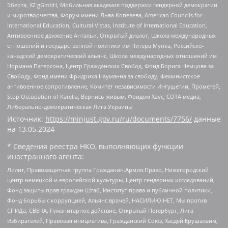
Эберта, XZ gGmbH, Мобильная академия поддержки гендерной демократии
и миротворчества, Форум имени Льва Копелева, American Councils for
International Education, Cultural Vistas, Institute of International Education,
Антивоенное движение Антальи, Открытый диалог, Школа международных
отношений и государственной политики им Питера Мунка, Российско-
канадский демократический альянс, Школа международных отношений им
Нормана Патерсона, Центр Гражданских Свобод, Фонд Бориса Немцова за
Свободу, Фонд имени Фридриха Науманна за свободу, Феминистское
антивоенное сопротивление, Комитет независимости Ингушетии, Прометей,
Stop Occupation of Karelia, Вернись живым, Фридом Хаус, СОТА медиа,
Либерально-демократическая Лига Украины
Источник:
https://minjust.gov.ru/ru/documents/7756/
данные
на
13.05.2024
* Сведения реестра НКО, выполняющих функции
иностранного агента:
Лилит, Правозащитная группа Гражданин.Армия.Право, Нижегородский
центр немецкой и европейской культуры, Центр гендерных исследований,
Фонд защиты прав граждан Штаб, Институт права и публичной политики,
Фонд борьбы с коррупцией, Альянс врачей, НАСИЛИЮ.НЕТ, Мы против
СПИДа, СВЕЧА, Гуманитарное действие, Открытый Петербург, Лига
Избирателей, Правовая инициатива, Гражданский Союз, Хасдей Ерушалаим,