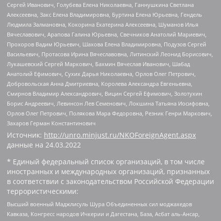
Сергей Иванович, Голубева Елена Николаевна, Ганнушкина Светлана
Алексеевна, Закс Елена Владимировна, Буртина Елена Юрьевна, Гендель
Людмила Залмановна, Кокорина Екатерина Алексеевна, Шуманов Илья
Вячеславович, Арапова Галина Юрьевна, Свечников Анатолий Мариевич,
Прохоров Вадим Юрьевич, Шахова Елена Владимировна, Подузов Сергей
Васильевич, Протасова Ирина Вячеславовна, Литинский Леонид Борисович,
Лукашевский Сергей Маркович, Бахмин Вячеслав Иванович, Шабад
Анатолий Ефимович, Сухих Дарья Николаевна, Орлов Олег Петрович,
Добровольская Анна Дмитриевна, Королева Александра Евгеньевна,
Смирнов Владимир Александрович, Вицин Сергей Ефимович, Золотухин
Борис Андреевич, Левинсон Лев Семенович, Локшина Татьяна Иосифовна,
Орлов Олег Петрович, Полякова Мара Федоровна, Резник Генри Маркович,
Захаров Герман Константинович
Источник:
http://unro.minjust.ru/NKOForeignAgent.aspx
данные на
24.03.2022
* Единый федеральный список организаций, в том числе
иностранных и международных организаций, признанных
в соответствии с законодательством Российской Федерации
террористическими:
Высший военный Маджлисуль Шура Объединенных сил моджахедов
Кавказа, Конгресс народов Ичкерии и Дагестана, База, Асбат аль-Ансар,