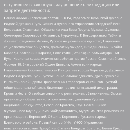
вступившее в законную силу решение о ликвидации или
запрете деятельности:
Национал-большевистская партия, ВЕК РА, Рада земли Кубанской Духовно
Родовой Державы Русь, Община Духовного Управления Асгардской Веси
Беловодья, Славянская Община Капища Веды Перуна, Мужская Духовная
Семинария Староверов-Инглингов, Нурджулар, К Богодержавию, Таблиги
Джамаат, Свидетели Иеговы, Русское национальное единство, Национал-
социалистическое общество, Джамаат мувахидов, Объединенный Вилайат
Кабарды, Балкарии и Карачая, Союз славян, Ат-Такфир Валь-Хиджра, Пит
Буль, Национал-социалистическая рабочая партия России, Славянский союз,
Формат-18, Благородный Орден Дьявола, Армия воли народа,
Национальная Социалистическая Инициатива города Череповца, Духовно-
Родовая Держава Русь, Русское национальное единство, Древнерусской
Инглистической церкви Православных Староверов-Инглингов, Русский
общенациональный союз, Движение против нелегальной иммиграции,
Кровь и Честь, О свободе совести и о религиозных объединениях, Омская
организация общественного политического движения Русское
национальное единство, Северное Братство, Клуб Болельщиков
Футбольного Клуба Динамо, Файзрахманисты, Мусульманская религиозная
организация п. Боровский, Община Коренного Русского народа
Щелковского района, Правый сектор, УНА - УНСО, Украинская
повстанческая армия, Тризуб им. Степана Бандеры, Братство, Белый Крест,