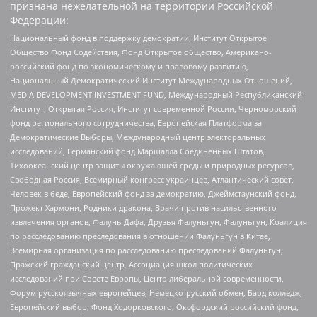
признана нежелательной на территории Российской
Федерации:
Национальный фонд в поддержку демократии, Институт Открытое
Общество Фонд Содействия, Фонд Открытое общество, Американо-
российский фонд по экономическому и правовому развитию,
Национальный Демократический Институт Международных Отношений,
MEDIA DEVELOPMENT INVESTMENT FUND, Международный Республиканский
Институт, Открытая Россия, Институт современной России, Черноморский
фонд регионального сотрудничества, Европейская Платформа за
Демократические Выборы, Международный центр электоральных
исследований, Германский фонд Маршалла Соединенных Штатов,
Тихоокеанский центр защиты окружающей среды и природных ресурсов,
Свободная Россия, Всемирный конгресс украинцев, Атлантический совет,
Человек в беде, Европейский фонд за демократию, Джеймстаунский фонд,
Прожект Хармони, Родники дракона, Врачи против насильственного
извлечения органов, Фалунь Дафа, Друзья Фалуньгун, Фалуньгун, Коалиция
по расследованию преследования в отношении Фалуньгун в Китае,
Всемирная организация по расследованию преследований Фалуньгун,
Пражский гражданский центр, Ассоциация школ политических
исследований при Совете Европы, Центр либеральной современности,
Форум русскоязычных европейцев, Немецко-русский обмен, Бард колледж,
Европейский выбор, Фонд Ходорковского, Оксфордский российский фонд,