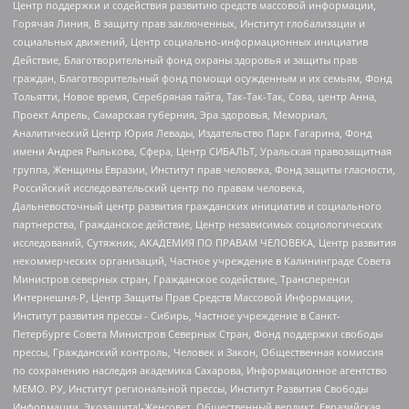
Центр поддержки и содействия развитию средств массовой информации,
Горячая Линия, В защиту прав заключенных, Институт глобализации и
социальных движений, Центр социально-информационных инициатив
Действие, Благотворительный фонд охраны здоровья и защиты прав
граждан, Благотворительный фонд помощи осужденным и их семьям, Фонд
Тольятти, Новое время, Серебряная тайга, Так-Так-Так, Сова, центр Анна,
Проект Апрель, Самарская губерния, Эра здоровья, Мемориал,
Аналитический Центр Юрия Левады, Издательство Парк Гагарина, Фонд
имени Андрея Рылькова, Сфера, Центр СИБАЛЬТ, Уральская правозащитная
группа, Женщины Евразии, Институт прав человека, Фонд защиты гласности,
Российский исследовательский центр по правам человека,
Дальневосточный центр развития гражданских инициатив и социального
партнерства, Гражданское действие, Центр независимых социологических
исследований, Сутяжник, АКАДЕМИЯ ПО ПРАВАМ ЧЕЛОВЕКА, Центр развития
некоммерческих организаций, Частное учреждение в Калининграде Совета
Министров северных стран, Гражданское содействие, Трансперенси
Интернешнл-Р, Центр Защиты Прав Средств Массовой Информации,
Институт развития прессы - Сибирь, Частное учреждение в Санкт-
Петербурге Совета Министров Северных Стран, Фонд поддержки свободы
прессы, Гражданский контроль, Человек и Закон, Общественная комиссия
по сохранению наследия академика Сахарова, Информационное агентство
МЕМО. РУ, Институт региональной прессы, Институт Развития Свободы
Информации, Экозащита!-Женсовет, Общественный вердикт, Евразийская