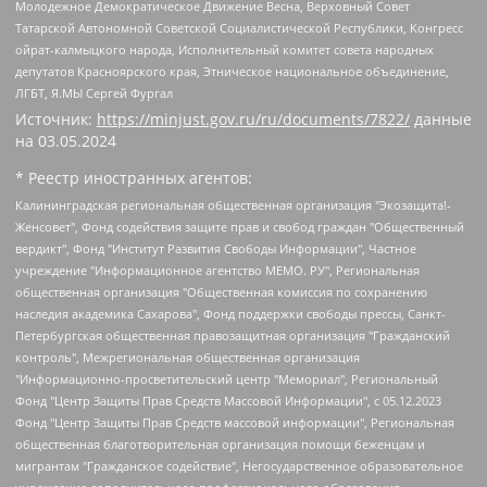
Молодежное Демократическое Движение Весна, Верховный Совет
Татарской Автономной Советской Социалистической Республики, Конгресс
ойрат-калмыцкого народа, Исполнительный комитет совета народных
депутатов Красноярского края, Этническое национальное объединение,
ЛГБТ, Я.МЫ Сергей Фургал
Источник:
https://minjust.gov.ru/ru/documents/7822/
данные
на
03.05.2024
* Реестр иностранных агентов:
Калининградская региональная общественная организация "Экозащита!-Женсовет", Фонд содействия защите прав и свобод граждан "Общественный вердикт", Фонд "Институт Развития Свободы Информации", Частное учреждение "Информационное агентство МЕМО. РУ", Региональная общественная организация "Общественная комиссия по сохранению наследия академика Сахарова", Фонд поддержки свободы прессы, Санкт-Петербургская общественная правозащитная организация "Гражданский контроль", Межрегиональная общественная организация "Информационно-просветительский центр "Мемориал", Региональный Фонд "Центр Защиты Прав Средств Массовой Информации", с 05.12.2023 Фонд "Центр Защиты Прав Средств массовой информации", Региональная общественная благотворительная организация помощи беженцам и мигрантам "Гражданское содействие", Негосударственное образовательное учреждение дополнительного профессионального образования (повышение квалификации) специалистов "АКАДЕМИЯ ПО ПРАВАМ ЧЕЛОВЕКА", Свердловская региональная общественная организация "Сутяжник", Автономная некоммерческая организация "Центр независимых социологических исследований", Союз общественных объединений "Российский исследовательский центр по правам человека", Региональное общественное учреждение научно-информационный центр "МЕМОРИАЛ", Некоммерческая организация "Фонд защиты гласности", Автономная некоммерческая организация "Институт прав человека", Городская общественная организация "Екатеринбургское общество "МЕМОРИАЛ", Городская общественная организация "Рязанское историко-просветительское и правозащитное общество "Мемориал" (Рязанский Мемориал), Челябинский региональный орган общественной самодеятельности – женское общественное объединение "Женщины Евразии", Челябинский региональный орган общественной самодеятельности "Уральская правозащитная группа", Фонд содействия защите здоровья и социальной справедливости имени Андрея Рылькова, Автономная Некоммерческая Организация "Аналитический Центр Юрия Левады", Автономная некоммерческая организация социальной поддержки населения "Проект Апрель", Региональная общественная организация помощи женщинам и детям, находящимся в кризисной ситуации "Информационно-методический центр "Анна", Фонд содействия развитию массовых коммуникаций и правовому просвещению "Так-так-Так", Фонд содействия устойчивому развитию "Серебряная тайга", Свердловский региональный общественный фонд социальных проектов "Новое время", "Idel.Реалии", Кавказ.Реалии, Крым.Реалии, Телеканал Настоящее Время, Татаро-башкирская служба Радио Свобода (Azatliq Radiosi), Радио Свободная Европа/Радио Свобода (PCE/PC), "Сибирь.Реалии", "Фактограф", Благотворительный фонд помощи осужденным и их семьям, Автономная некоммерческая организация "Институт глобализации и социальных движений", Фонд "В защиту прав заключенных", Частное учреждение "Центр поддержки и содействия развитию средств массовой информации", Пензенский региональный общественный благотворительный фонд "Гражданский союз", "Север.Реалии", Некоммерческая организация Фонд "Правовая инициатива", Общество с ограниченной ответственностью "Радио Свободная Европа/Радио Свобода", Чешское информационное агентство "MEDIUM-ORIENT", Красноярская региональная общественная организация "Мы против СПИДа", Камалягин Денис Николаевич, Маркелов Сергей Евгеньевич, Пономарев Лев Александрович, Савицкая Людмила Алексеевна, Автономная некоммерческая организация "Центр по работе с проблемой насилия "НАСИЛИЮ.НЕТ", Межрегиональный профессиональный союз работников здравоохранения "Альянс врачей", Юридическое лицо, зарегистрированное в Латвийской Республике, SIA "Medusa Project" (регистрационный номер 40103797863, дата регистрации 10.06.2014), Некоммерческая организация "Фонд по борьбе с коррупцией", Автономная некоммерческая организация "Институт права и публичной политики", Баданин Роман Сергеевич, Гликин Максим Александрович, Железнова Мария Михайловна, Лукьянова Юлия Сергеевна, Маетная Елизавета Витальевна, Маняхин Петр Борисович, Чуракова Ольга Владимировна, Ярош Юлия Петровна, Юридическое лицо "The Insider SIA", зарегистрированное в Риге, Латвийская Республика (дата регистрации 26.06.2015), являющееся администратором доменного имени интернет-издания "The Insider SIA", https://theins.ru, Постернак Алексей Евгеньевич, Рубин Михаил Аркадьевич, Анин Роман Александрович, Юридическое лицо Istories fonds, зарегистрированное в Латвийской Республике (регистрационный номер 50008295751, дата регистрации 24.02.2020), Великовский Дмитрий Александрович, Долинина Ирина Николаевна, Мароховская Алеся Алексеевна, Шлейнов Роман Юрьевич, Шмагун Олеся Валентиновна, Общество с ограниченной ответственностью "Альтаир 2021", Общество с ограниченной ответственностью "Вега 2021", Общество с ограниченной ответственностью "Главный редактор 2021", Общество с ограниченной ответственностью "Ромашки монолит", Важенков Артем Валерьевич, Ивановская областная общественная организация "Центр гендерных исследований", Гурман Юрий Альбертович, Медиапроект "ОВД-Инфо", Егоров Владимир Владимирович, Жилинский Владимир Александрович, Общество с ограниченной ответственностью "ЗП", Иванова София Юрьевна, Карезина Инна Павловна, Кильтау Екатерина Викторовна, Петров Алексей Викторович, Пискунов Сергей Евгеньевич, Смирнов Сергей Сергеевич, Тихонов Михаил Сергеевич, Общество с ограниченной ответственностью "ЖУРНАЛИСТ-ИНОСТРАННЫЙ АГЕНТ", Арапова Галина Юрьевна, Вольтская Татьяна Анатольевна, Американская компания "Mason G.E.S. Anonymous Foundation" (США), являющаяся владельцем интернет-издания https://mnews.world/, Компания "Stichting Bellingcat", зарегистрированная в Нидерландах (дата регистрации 11.07.2018), Захаров Андрей Вячеславович, Клепиковская Екатерина Дмитриевна, Общество с ограниченной ответственностью "МЕМО", Перл Роман Александрович, Симонов Евгений Алексеевич, Соловьева Елена Анатольевна, Сотников Даниил Владимирович, Сурначева Елизавета Дмитриевна, Автономная некоммерческая организация по защите прав человека и информированию населения "Якутия – Наше Мнение", Общество с ограниченной ответственностью "Москоу диджитал медиа", с 26.01.2023 Общество с ограниченной ответственностью "Чайка Белые сады", Ветошкина Валерия Валерьевна, Заговора Максим Александрович, Межрегиональное общественное движение "Российская ЛГБТ - сеть", Оленичев Максим Владимирович, Павлов Иван Юрьевич, Скворцова Елена Сергеевна, Общество с ограниченной ответственностью "Как бы инагент", Кочетков Игорь Викторович, Общество с ограниченной ответственностью "Честные выборы", Еланчик Олег Александрович, Общество с ограниченной ответственностью "Нобелевский призыв", Гималова Регина Эмилевна, Григорьев Андрей Валерьевич, Григорьева Алина Александровна, Ассоциация по содействию защите прав призывников, альтернативнослужащих и военнослужащих "Правозащитная группа "Гражданин.Армия.Право", Хисамова Регина Фаритовна, Автономная некоммерческая организация по реализации социально-правовых программ "Лилит", Дальневосточное общественное движение "Маяк", Санкт-Петербургская ЛГБТ-инициативная группа "Выход", Инициативная группа ЛГБТ+ "Реверс", Алексеев Андрей Викторович, Бекбулатова Таисия Львовна, Беляев Иван Михайлович, Владыкина Елена Сергеевна, Гельман Марат Александрович, Никульшина Вероника Юрьевна, Толоконникова Надежда Андреевна, Шендерович Виктор Анатольевич, Общество с ограниченной ответственностью "Данное сообщение", Общество с ограниченной ответственностью Издательский дом "Новая глава", Айнбиндер Александра Александровна, Московский комьюнити-центр для ЛГБТ+инициатив, Благотворительный фонд развития филантропии, Deutsche Welle (Германия, Kurt-Schumacher-Strasse 3, 53113 Bonn), Борзунова Мария Михайловна, Воробьев Виктор Викторович, Голубева Анна Львовна, Константинова Алла Михайловна, Малкова Ирина Владимировна, Мурадов Мурад Абдулгалимович, Осетинская Елизавета Николаевна, Понасенков Евгений Николаевич, Ганапольский Матвей Юрьевич, Киселев Евгений Алексеевич, Борухович Ирина Григорьевна, Дремин Иван Тимофеевич, Дубровский Дмитрий Викторович, Красноярская региональная общественная организация поддержки и развития альтернативных образовательных технологий и межкультурных коммуникаций "ИНТЕРРА", Маяковская Екатерина Алексеевна, Фейгин Марк Захарович, Филимонов Андрей Викторович, Дзугкоева Регина Николаевна, Доброхотов Роман Александрович, Дудь Юрий Александрович, Елкин Сергей Владимирович, Кругликов Кирилл Игоревич, Сабунаева Мария Леонидовна, Семенов Алексей Владимирович, Шаинян Карен Багратович, Шульман Екатерина Михайловна, Асафьев Артур Валерьевич, Вахштайн Виктор Семенович, Венедиктов Алексей Алексеевич, Лушникова Екатерина Евгеньевна, Волков Леонид Михайлович, Невзоров Александр Глебович, Пархоменко Сергей Борисович, Сироткин Ярослав Николаевич, Кара-Мурза Владимир Владимирович, Баранова Наталья Владимировна, Гозман Леонид Яковлевич, Кагарлицкий Борис Юльевич, Климарев Михаил Валерьевич, Милов Владимир Станиславович, Автономная некоммерческая организация Краснодарский центр современного искусства "Типография", Моргенштерн Алишер Тагирович, Соболь Любовь Эдуардовна, Общество с ограниченной ответственностью "ЛИЗА НОРМ", Каспаров Гарри Кимович, Ходорковский Михаил Борисович, Общество с ограниченной ответственностью "Апрельские тезисы", Данилович Ирина Брониславовна, Кашин Олег Владимирович, Петров Николай Владимирович, Пивоваров Алексей Владимирович, Соколов Михаил Владимирович, Цветкова Юлия Владимировна, Чичваркин Евгений Александрович, Комитет против пыток/Команда против пыток, Общество с ограниченной ответственностью "Первый научный", Общество с ограниченной ответственностью "Вертолет и ко", Белоцерковская Вероника Борисовна, Кац Максим Евгеньевич, Лазарева Татьяна Юрьевна, Шаведдинов Руслан Табризович, Яшин Илья Валерьевич, Общество с ограниченной ответственностью "Иноагент ААВ", Алешковский Дмитрий Петрович, Альбац Евгения Марковна, Быков Дмитрий Львович, Галямина Юлия Евгеньевна, Лойко Сергей Леонидович, Мартынов Кирилл Константинович, Медведев Сергей Александрович, Крашенинников Федор Геннадиевич, Гордеева Катерина Вл