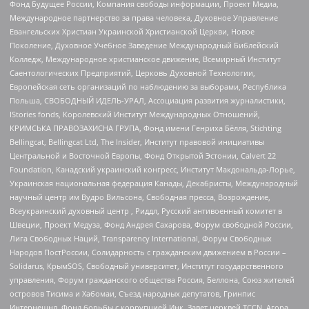
Фонд Будущее России, Компания свободы информации, Проект Медиа,
Международное партнерство за права человека, Духовное Управление
Евангельских Христиан Украинской Христианской Церкви, Новое
Поколение, Духовное Учебное Заведение Международный Библейский
Колледж, Международное христианское движение, Всемирный Институт
Саентологических Предприятий, Церковь Духовной Технологии,
Европейская сеть организаций по наблюдению за выборами, Республика
Польша, СВОБОДНЫЙ ИДЕЛЬ-УРАЛ, Ассоциация развития журналистики,
IStories fonds, Королевский Институт Международных Отношений,
КРИМСЬКА ПРАВОЗАХИСНА ГРУПА, Фонд имени Генриха Бёлля, Stichting
Bellingcat, Bellingcat Ltd, The Insider, Институт правовой инициативы
Центральной и Восточной Европы, Фонд Открытой Эстонии, Calvert 22
Foundation, Канадский украинский конгресс, Институт Макдональда-Лорье,
Украинская национальная федерация Канады, Декабристы, Международный
научный центр им Вудро Вильсона, Свободная пресса, Возрождение,
Всеукраинский духовный центр , Риддл, Русский антивоенный комитет в
Швеции, Проект Медуза, Фонд Андрея Сахарова, Форум свободной России,
Лига Свободных Наций, Transparеncy International, Форум Свободных
Народов ПостРоссии, Солидарность с гражданским движением в России –
Solidarus, КрымSOS, Свободный университет, Институт государственного
управления, Форум гражданского общества Россия, Беллона, Союз жителей
островов Тисима и Хабомаи, Съезд народных депутатов, Гринпис
Интернешнл, Фонд борьбы с коррупцией Инк, Завет церквей TCCN, Агора,