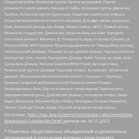
Священная война, Исламская группа, Братья-мусульмане, Партия
исламского освобождения, Лашкар-И-Тайба, Исламская группа, Движение
Талибан, Исламская партия Туркестана, Общество социальных реформ,
Общество возрождения исламского наследия, Дом двух святых, Джунд аш-
Шам, Исламский джихад, Аль-Каида, Имарат Кавказ, АБТО, Правый сектор,
Исламское государство, Джабха аль-Нусра ли-Ахль аш-Шам, Народное
ополчение имени К. Минина и Д. Пожарского, Аджр от Аллаха Субхану уа
Тагьаля SHAM, АУМ Синрике, Муджахеды джамаата Ат-Тавхида Валь-Джихад,
Чистопольский Джамаат, Рохнамо ба суи давлати исломи, Террористическое
сообщество Сеть, Катиба Таухид валь-Джихад, Хайят Тахрир аш-Шам, Ахлю
Сунна Валь Джамаа, National Socialism/White Power, Артподготовка,
Религиозная группа “Джамаат “Красный пахарь”, Колумбайн, Хатлонский
джамаат, Мусульманская религиозная группа п. Кушкуль г. Оренбург,
Крымско-татарский добровольческий батальон имени Номана
Челебиджихана, Азов, Партия исламского возрождения Таджикистана,
Народная самооборона, Дуббайский джамаат, московская ячейка, Батал-
Хаджи Белхороев, Маньяки Культ Убийц, Молодёжь Которая Улыбается,
Легион Свобода России, Айдар, Русский добровольческий корпус
Источник:
http://nac.gov.ru/terroristicheskie-i-ekstremistskie-
organizacii-i-materialy.html
данные на
16.11.2023
* Перечень общественных объединений и религиозных
организаций в отношении которых судом принято