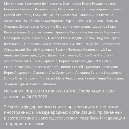
Мельникова Валентина Дмитриевна, Вититинова Елена Владимировна,
Баженова Светлана Куприяновна, Максимов Сергей Владимирович, Беляев
Сергей Иванович, Голубева Елена Николаевна, Ганнушкина Светлана
Алексеевна, Закс Елена Владимировна, Буртина Елена Юрьевна, Гендель
Людмила Залмановна, Кокорина Екатерина Алексеевна, Шуманов Илья
Вячеславович, Арапова Галина Юрьевна, Свечников Анатолий Мариевич,
Прохоров Вадим Юрьевич, Шахова Елена Владимировна, Подузов Сергей
Васильевич, Протасова Ирина Вячеславовна, Литинский Леонид Борисович,
Лукашевский Сергей Маркович, Бахмин Вячеслав Иванович, Шабад
Анатолий Ефимович, Сухих Дарья Николаевна, Орлов Олег Петрович,
Добровольская Анна Дмитриевна, Королева Александра Евгеньевна,
Смирнов Владимир Александрович, Вицин Сергей Ефимович, Золотухин
Борис Андреевич, Левинсон Лев Семенович, Локшина Татьяна Иосифовна,
Орлов Олег Петрович, Полякова Мара Федоровна, Резник Генри Маркович,
Захаров Герман Константинович
Источник:
http://unro.minjust.ru/NKOForeignAgent.aspx
данные на
24.03.2022
* Единый федеральный список организаций, в том числе
иностранных и международных организаций, признанных
в соответствии с законодательством Российской Федерации
террористическими: