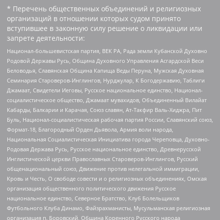
* Перечень общественных объединений и религиозных
организаций в отношении которых судом принято
вступившее в законную силу решение о ликвидации или
запрете деятельности:
Национал-большевистская партия, ВЕК РА, Рада земли Кубанской Духовно
Родовой Державы Русь, Община Духовного Управления Асгардской Веси
Беловодья, Славянская Община Капища Веды Перуна, Мужская Духовная
Семинария Староверов-Инглингов, Нурджулар, К Богодержавию, Таблиги
Джамаат, Свидетели Иеговы, Русское национальное единство, Национал-
социалистическое общество, Джамаат мувахидов, Объединенный Вилайат
Кабарды, Балкарии и Карачая, Союз славян, Ат-Такфир Валь-Хиджра, Пит
Буль, Национал-социалистическая рабочая партия России, Славянский союз,
Формат-18, Благородный Орден Дьявола, Армия воли народа,
Национальная Социалистическая Инициатива города Череповца, Духовно-
Родовая Держава Русь, Русское национальное единство, Древнерусской
Инглистической церкви Православных Староверов-Инглингов, Русский
общенациональный союз, Движение против нелегальной иммиграции,
Кровь и Честь, О свободе совести и о религиозных объединениях, Омская
организация общественного политического движения Русское
национальное единство, Северное Братство, Клуб Болельщиков
Футбольного Клуба Динамо, Файзрахманисты, Мусульманская религиозная
организация п. Боровский, Община Коренного Русского народа