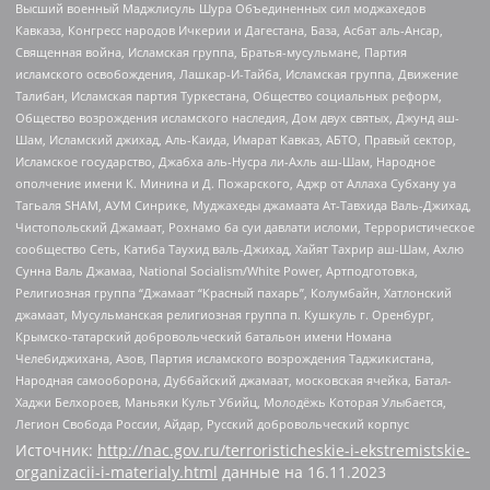
Высший военный Маджлисуль Шура Объединенных сил моджахедов
Кавказа, Конгресс народов Ичкерии и Дагестана, База, Асбат аль-Ансар,
Священная война, Исламская группа, Братья-мусульмане, Партия
исламского освобождения, Лашкар-И-Тайба, Исламская группа, Движение
Талибан, Исламская партия Туркестана, Общество социальных реформ,
Общество возрождения исламского наследия, Дом двух святых, Джунд аш-
Шам, Исламский джихад, Аль-Каида, Имарат Кавказ, АБТО, Правый сектор,
Исламское государство, Джабха аль-Нусра ли-Ахль аш-Шам, Народное
ополчение имени К. Минина и Д. Пожарского, Аджр от Аллаха Субхану уа
Тагьаля SHAM, АУМ Синрике, Муджахеды джамаата Ат-Тавхида Валь-Джихад,
Чистопольский Джамаат, Рохнамо ба суи давлати исломи, Террористическое
сообщество Сеть, Катиба Таухид валь-Джихад, Хайят Тахрир аш-Шам, Ахлю
Сунна Валь Джамаа, National Socialism/White Power, Артподготовка,
Религиозная группа “Джамаат “Красный пахарь”, Колумбайн, Хатлонский
джамаат, Мусульманская религиозная группа п. Кушкуль г. Оренбург,
Крымско-татарский добровольческий батальон имени Номана
Челебиджихана, Азов, Партия исламского возрождения Таджикистана,
Народная самооборона, Дуббайский джамаат, московская ячейка, Батал-
Хаджи Белхороев, Маньяки Культ Убийц, Молодёжь Которая Улыбается,
Легион Свобода России, Айдар, Русский добровольческий корпус
Источник:
http://nac.gov.ru/terroristicheskie-i-ekstremistskie-
organizacii-i-materialy.html
данные на
16.11.2023