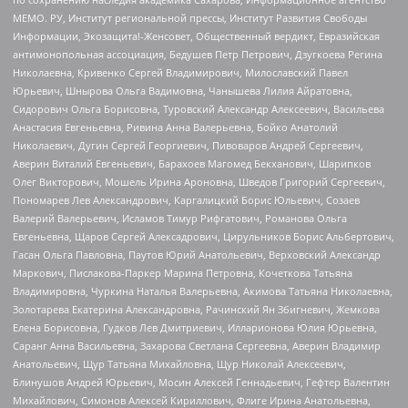
МЕМО. РУ, Институт региональной прессы, Институт Развития Свободы
Информации, Экозащита!-Женсовет, Общественный вердикт, Евразийская
антимонопольная ассоциация, Бедушев Петр Петрович, Дзугкоева Регина
Николаевна, Кривенко Сергей Владимирович, Милославский Павел
Юрьевич, Шнырова Ольга Вадимовна, Чанышева Лилия Айратовна,
Сидорович Ольга Борисовна, Туровский Александр Алексеевич, Васильева
Анастасия Евгеньевна, Ривина Анна Валерьевна, Бойко Анатолий
Николаевич, Дугин Сергей Георгиевич, Пивоваров Андрей Сергеевич,
Аверин Виталий Евгеньевич, Барахоев Магомед Бекханович, Шарипков
Олег Викторович, Мошель Ирина Ароновна, Шведов Григорий Сергеевич,
Пономарев Лев Александрович, Каргалицкий Борис Юльевич, Созаев
Валерий Валерьевич, Исламов Тимур Рифгатович, Романова Ольга
Евгеньевна, Щаров Сергей Алексадрович, Цирульников Борис Альбертович,
Гасан Ольга Павловна, Паутов Юрий Анатольевич, Верховский Александр
Маркович, Пислакова-Паркер Марина Петровна, Кочеткова Татьяна
Владимировна, Чуркина Наталья Валерьевна, Акимова Татьяна Николаевна,
Золотарева Екатерина Александровна, Рачинский Ян Збигневич, Жемкова
Елена Борисовна, Гудков Лев Дмитриевич, Илларионова Юлия Юрьевна,
Саранг Анна Васильевна, Захарова Светлана Сергеевна, Аверин Владимир
Анатольевич, Щур Татьяна Михайловна, Щур Николай Алексеевич,
Блинушов Андрей Юрьевич, Мосин Алексей Геннадьевич, Гефтер Валентин
Михайлович, Симонов Алексей Кириллович, Флиге Ирина Анатольевна,