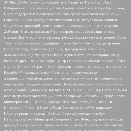
СПИДа, СВЕЧА, Гуманитарное действие, Открытый Петербург, Лига
Избирателей, Правовая инициатива, Гражданский Союз, Хасдей Ерушалаим,
Центр поддержки и содействия развитию средств массовой информации,
Горячая Линия, В защиту прав заключенных, Институт глобализации и
социальных движений, Центр социально-информационных инициатив
Действие, Благотворительный фонд охраны здоровья и защиты прав
граждан, Благотворительный фонд помощи осужденным и их семьям, Фонд
Тольятти, Новое время, Серебряная тайга, Так-Так-Так, Сова, центр Анна,
Проект Апрель, Самарская губерния, Эра здоровья, Мемориал,
Аналитический Центр Юрия Левады, Издательство Парк Гагарина, Фонд
имени Андрея Рылькова, Сфера, Центр СИБАЛЬТ, Уральская правозащитная
группа, Женщины Евразии, Институт прав человека, Фонд защиты гласности,
Российский исследовательский центр по правам человека,
Дальневосточный центр развития гражданских инициатив и социального
партнерства, Гражданское действие, Центр независимых социологических
исследований, Сутяжник, АКАДЕМИЯ ПО ПРАВАМ ЧЕЛОВЕКА, Центр развития
некоммерческих организаций, Частное учреждение в Калининграде Совета
Министров северных стран, Гражданское содействие, Трансперенси
Интернешнл-Р, Центр Защиты Прав Средств Массовой Информации,
Институт развития прессы - Сибирь, Частное учреждение в Санкт-
Петербурге Совета Министров Северных Стран, Фонд поддержки свободы
прессы, Гражданский контроль, Человек и Закон, Общественная комиссия
по сохранению наследия академика Сахарова, Информационное агентство