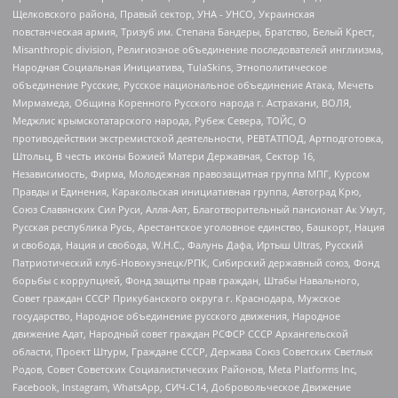
Щелковского района, Правый сектор, УНА - УНСО, Украинская
повстанческая армия, Тризуб им. Степана Бандеры, Братство, Белый Крест,
Misanthropic division, Религиозное объединение последователей инглиизма,
Народная Социальная Инициатива, TulaSkins, Этнополитическое
объединение Русские, Русское национальное объединение Атака, Мечеть
Мирмамеда, Община Коренного Русского народа г. Астрахани, ВОЛЯ,
Меджлис крымскотатарского народа, Рубеж Севера, ТОЙС, О
противодействии экстремистской деятельности, РЕВТАТПОД, Артподготовка,
Штольц, В честь иконы Божией Матери Державная, Сектор 16,
Независимость, Фирма, Молодежная правозащитная группа МПГ, Курсом
Правды и Единения, Каракольская инициативная группа, Автоград Крю,
Союз Славянских Сил Руси, Алля-Аят, Благотворительный пансионат Ак Умут,
Русская республика Русь, Арестантское уголовное единство, Башкорт, Нация
и свобода, Нация и свобода, W.H.С., Фалунь Дафа, Иртыш Ultras, Русский
Патриотический клуб-Новокузнецк/РПК, Сибирский державный союз, Фонд
борьбы с коррупцией, Фонд защиты прав граждан, Штабы Навального,
Совет граждан СССР Прикубанского округа г. Краснодара, Мужское
государство, Народное объединение русского движения, Народное
движение Адат, Народный совет граждан РСФСР СССР Архангельской
области, Проект Штурм, Граждане СССР, Держава Союз Советских Светлых
Родов, Совет Советских Социалистических Районов, Meta Platforms Inc,
Facebook, Instagram, WhatsApp, СИЧ-С14, Добровольческое Движение