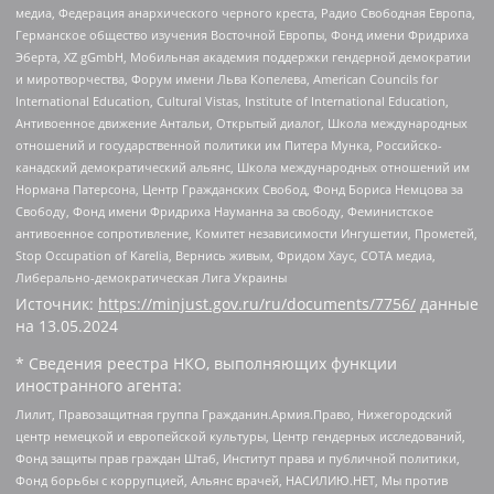
медиа, Федерация анархического черного креста, Радио Свободная Европа,
Германское общество изучения Восточной Европы, Фонд имени Фридриха
Эберта, XZ gGmbH, Мобильная академия поддержки гендерной демократии
и миротворчества, Форум имени Льва Копелева, American Councils for
International Education, Cultural Vistas, Institute of International Education,
Антивоенное движение Антальи, Открытый диалог, Школа международных
отношений и государственной политики им Питера Мунка, Российско-
канадский демократический альянс, Школа международных отношений им
Нормана Патерсона, Центр Гражданских Свобод, Фонд Бориса Немцова за
Свободу, Фонд имени Фридриха Науманна за свободу, Феминистское
антивоенное сопротивление, Комитет независимости Ингушетии, Прометей,
Stop Occupation of Karelia, Вернись живым, Фридом Хаус, СОТА медиа,
Либерально-демократическая Лига Украины
Источник:
https://minjust.gov.ru/ru/documents/7756/
данные
на
13.05.2024
* Сведения реестра НКО, выполняющих функции
иностранного агента:
Лилит, Правозащитная группа Гражданин.Армия.Право, Нижегородский
центр немецкой и европейской культуры, Центр гендерных исследований,
Фонд защиты прав граждан Штаб, Институт права и публичной политики,
Фонд борьбы с коррупцией, Альянс врачей, НАСИЛИЮ.НЕТ, Мы против