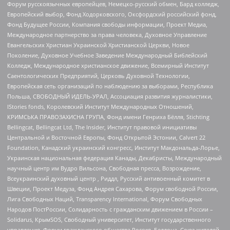
Форум русскоязычных европейцев, Немецко-русский обмен, Бард колледж,
Европейский выбор, Фонд Ходорковского, Оксфордский российский фонд,
Фонд Будущее России, Компания свободы информации, Проект Медиа,
Международное партнерство за права человека, Духовное Управление
Евангельских Христиан Украинской Христианской Церкви, Новое
Поколение, Духовное Учебное Заведение Международный Библейский
Колледж, Международное христианское движение, Всемирный Институт
Саентологических Предприятий, Церковь Духовной Технологии,
Европейская сеть организаций по наблюдению за выборами, Республика
Польша, СВОБОДНЫЙ ИДЕЛЬ-УРАЛ, Ассоциация развития журналистики,
IStories fonds, Королевский Институт Международных Отношений,
КРИМСЬКА ПРАВОЗАХИСНА ГРУПА, Фонд имени Генриха Бёлля, Stichting
Bellingcat, Bellingcat Ltd, The Insider, Институт правовой инициативы
Центральной и Восточной Европы, Фонд Открытой Эстонии, Calvert 22
Foundation, Канадский украинский конгресс, Институт Макдональда-Лорье,
Украинская национальная федерация Канады, Декабристы, Международный
научный центр им Вудро Вильсона, Свободная пресса, Возрождение,
Всеукраинский духовный центр , Риддл, Русский антивоенный комитет в
Швеции, Проект Медуза, Фонд Андрея Сахарова, Форум свободной России,
Лига Свободных Наций, Transparеncy International, Форум Свободных
Народов ПостРоссии, Солидарность с гражданским движением в России –
Solidarus, КрымSOS, Свободный университет, Институт государственного
управления, Форум гражданского общества Россия, Беллона, Союз жителей