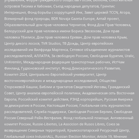
островов Тисима и Хабомаи, Съезд народных депутатов, Гринпис
Интернешнл, Фонд борьбы с коррупцией Инк, Завет церквей TCCN, Агора,
Всемирный фонд природы, BDR Novaja Gazeta-Europe, Алтай проект,
Образовательный дом прав человека Чернигов, Фонд Дом Прав Человека,
Белорусский дом прав человека имени Бориса Звозскова, Дом прав
человека Тбилиси, Дом прав человека Ереван, Дом прав человека Крым,
Центр дикого лосося, TVR Studios, ТВ Дождь, Центр европейских
исследований им Вилфрида Мартенса, Сетевое объединение журналистов
расследователей, АЛЛАТРА, За свободную Россию, Свободная Бурятия, Uralic,
UnKremlin, Международная федерация транспортных рабочих, ИстЧам
Финланд, Гудзоновский институт, Фонд Демократического Развития,
Комитет-2024, Центрально-Европейский университет, Центр
восточноевропейских и международных исследований, Общество
Сторожевой башни, Библии и трактатов Свидетелей Иеговы, Гражданский
Совет, Центр анализа европейской политики, Академическая сеть Восточная
Европа, Российский комитет действия, РЭНД корпорейшн, Русская Америка
за демократию в России, Настоящая Россия, Глобальная сеть журналистов-
расследователей, Служба поддержки, Свободная Россия Берлин, Свободная
Россия Северный Рейн-Вестфалия, Фонд глобальной помощи, Антивоенный
комитет России, Russie-Libertes, La Asocicion de Rusos Libres, Союз за
возвращение Северных территорий, Крымскотатарский Ресурсный Центр,
Глобальный союз IndustriALL, Russian Election Monitor, Article 19, Мнение