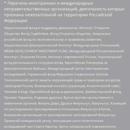
* Перечень иностранных и международных
неправительственных организаций, деятельность которых
признана нежелательной на территории Российской
Федерации:
Национальный фонд в поддержку демократии, Институт Открытое
Общество Фонд Содействия, Фонд Открытое общество, Американо-
российский фонд по экономическому и правовому развитию,
Национальный Демократический Институт Международных Отношений,
MEDIA DEVELOPMENT INVESTMENT FUND, Международный Республиканский
Институт, Открытая Россия, Институт современной России, Черноморский
фонд регионального сотрудничества, Европейская Платформа за
Демократические Выборы, Международный центр электоральных
исследований, Германский фонд Маршалла Соединенных Штатов,
Тихоокеанский центр защиты окружающей среды и природных ресурсов,
Свободная Россия, Всемирный конгресс украинцев, Атлантический совет,
Человек в беде, Европейский фонд за демократию, Джеймстаунский фонд,
Прожект Хармони, Родники дракона, Врачи против насильственного
извлечения органов, Фалунь Дафа, Друзья Фалуньгун, Фалуньгун, Коалиция
по расследованию преследования в отношении Фалуньгун в Китае,
Всемирная организация по расследованию преследований Фалуньгун,
Пражский гражданский центр, Ассоциация школ политических
исследований при Совете Европы, Центр либеральной современности,