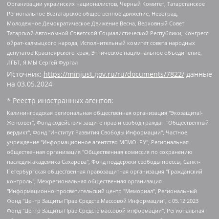
Организации украинских националистов, Черный Комитет, Татарстанское
Региональное Всетатарское общественное движение, Невоград,
Молодежное Демократическое Движение Весна, Верховный Совет
Татарской Автономной Советской Социалистической Республики, Конгресс
ойрат-калмыцкого народа, Исполнительный комитет совета народных
депутатов Красноярского края, Этническое национальное объединение,
ЛГБТ, Я.МЫ Сергей Фургал
Источник:
https://minjust.gov.ru/ru/documents/7822/
данные
на
03.05.2024
* Реестр иностранных агентов:
Калининградская региональная общественная организация "Экозащита!-Женсовет", Фонд содействия защите прав и свобод граждан "Общественный вердикт", Фонд "Институт Развития Свободы Информации", Частное учреждение "Информационное агентство МЕМО. РУ", Региональная общественная организация "Общественная комиссия по сохранению наследия академика Сахарова", Фонд поддержки свободы прессы, Санкт-Петербургская общественная правозащитная организация "Гражданский контроль", Межрегиональная общественная организация "Информационно-просветительский центр "Мемориал", Региональный Фонд "Центр Защиты Прав Средств Массовой Информации", с 05.12.2023 Фонд "Центр Защиты Прав Средств массовой информации", Региональная общественная благотворительная организация помощи беженцам и мигрантам "Гражданское содействие", Негосударственное образовательное учреждение дополнительного профессионального образования (повышение квалификации) специалистов "АКАДЕМИЯ ПО ПРАВАМ ЧЕЛОВЕКА", Свердловская региональная общественная организация "Сутяжник", Автономная некоммерческая организация "Центр независимых социологических исследований", Союз общественных объединений "Российский исследовательский центр по правам человека", Региональное общественное учреждение научно-информационный центр "МЕМОРИАЛ", Некоммерческая организация "Фонд защиты гласности", Автономная некоммерческая организация "Институт прав человека", Городская общественная организация "Екатеринбургское общество "МЕМОРИАЛ", Городская общественная организация "Рязанское историко-просветительское и правозащитное общество "Мемориал" (Рязанский Мемориал), Челябинский региональный орган общественной самодеятельности – женское общественное объединение "Женщины Евразии", Челябинский региональный орган общественной самодеятельности "Уральская правозащитная группа", Фонд содействия защите здоровья и социальной справедливости имени Андрея Рылькова, Автономная Некоммерческая Организация "Аналитический Центр Юрия Левады", Автономная некоммерческая организация социальной поддержки населения "Проект Апрель", Региональная общественная организация помощи женщинам и детям, находящимся в кризисной ситуации "Информационно-методический центр "Анна", Фонд содействия развитию массовых коммуникаций и правовому просвещению "Так-так-Так", Фонд содействия устойчивому развитию "Серебряная тайга", Свердловский региональный общественный фонд социальных проектов "Новое время", "Idel.Реалии", Кавказ.Реалии, Крым.Реалии, Телеканал Настоящее Время, Татаро-башкирская служба Радио Свобода (Azatliq Radiosi), Радио Свободная Европа/Радио Свобода (PCE/PC), "Сибирь.Реалии", "Фактограф", Благотворительный фонд помощи осужденным и их семьям, Автономная некоммерческая организация "Институт глобализации и социальных движений", Фонд "В защиту прав заключенных", Частное учреждение "Центр поддержки и содействия развитию средств массовой информации", Пензенский региональный общественный благотворительный фонд "Гражданский союз", "Север.Реалии", Некоммерческая организация Фонд "Правовая инициатива", Общество с ограниченной ответственностью "Радио Свободная Европа/Радио Свобода", Чешское информационное агентство "MEDIUM-ORIENT", Красноярская региональная общественная организация "Мы против СПИДа", Камалягин Денис Николаевич, Маркелов Сергей Евгеньевич, Пономарев Лев Александрович, Савицкая Людмила Алексеевна, Автономная некоммерческая организация "Центр по работе с проблемой насилия "НАСИЛИЮ.НЕТ", Межрегиональный профессиональный союз работников здравоохранения "Альянс врачей", Юридическое лицо, зарегистрированное в Латвийской Республике, SIA "Medusa Project" (регистрационный номер 40103797863, дата регистрации 10.06.2014), Некоммерческая организация "Фонд по борьбе с коррупцией", Автономная некоммерческая организация "Институт права и публичной политики", Баданин Роман Сергеевич, Гликин Максим Александрович, Железнова Мария Михайловна, Лукьянова Юлия Сергеевна, Маетная Елизавета Витальевна, Маняхин Петр Борисович, Чуракова Ольга Владимировна, Ярош Юлия Петровна, Юридическое лицо "The Insider SIA", зарегистрированное в Риге, Латвийская Республика (дата регистрации 26.06.2015), являющееся администратором доменного имени интернет-издания "The Insider SIA", https://theins.ru, Постернак Алексей Евгеньевич, Рубин Михаил Аркадьевич, Анин Роман Александрович, Юридическое лицо Istories fonds, зарегистрированное в Латвийской Республике (регистрационный номер 50008295751, дата регистрации 24.02.2020), Великовский Дмитрий Александрович, Долинина Ирина Николаевна, Мароховская Алеся Алексеевна, Шлейнов Роман Юрьевич, Шмагун Олеся Валентиновна, Общество с ограниченной ответственностью "Альтаир 2021", Общество с ограниченной ответственностью "Вега 2021", Общество с ограниченной ответственностью "Главный редактор 2021", Общество с ограниченной ответственностью "Ромашки монолит", Важенков Артем Валерьевич, Ивановская областная общественная организация "Центр гендерных исследований", Гурман Юрий Альбертович, Медиапроект "ОВД-Инфо", Егоров Владимир Владимирович, Жилинский Владимир Александрович, Общество с ограниченной ответственностью "ЗП", Иванова София Юрьевна, Карезина Инна Павловна, Кильтау Екатерина Викторовна, Петров Алексей Викторович, Пискунов Сергей Евгеньевич, Смирнов Сергей Сергеевич, Тихонов Михаил Сергеевич, Общество с ограниченной ответственностью "ЖУРНАЛИСТ-ИНОСТРАННЫЙ АГЕНТ", Арапова Галина Юрьевна, Вольтская Татьяна Анатольевна, Американская компания "Mason G.E.S. Anonymous Foundation" (США), являющаяся владельцем интернет-издания https://mnews.world/, Компания "Stichting Bellingcat", зарегистрированная в Нидерландах (дата регистрации 11.07.2018), Захаров Андрей Вячеславович, Клепиковская Екатерина Дмитриевна, Общество с ограниченной ответственностью "МЕМО", Перл Роман Александрович, Симонов Евгений Алексеевич, Соловьева Елена Анатольевна, Сотников Даниил Владимирович, Сурначева Елизавета Дмитриевна, Автономная некоммерческая организация по защите прав человека и информированию населения "Якутия – Наше Мнение", Общество с ограниченной ответственностью "Москоу диджитал медиа", с 26.01.2023 Общество с ограниченной ответственностью "Чайка Белые сады", Ветошкина Валерия Валерьевна, Заговора Максим Александрович, Межрегиональное общественное движение "Российская ЛГБТ - сеть", Оленичев Максим Владимирович, Павлов Иван Юрьевич, Скворцова Елена Сергеевна, Общество с ограниченной ответственностью "Как бы инагент", Кочетков Игорь Викторович, Общество с ограниченной ответственностью "Честные выборы", Еланчик Олег Александрович, Общество с ограниченной ответственностью "Нобелевский призыв", Гималова Регина Эмилевна, Григорьев Андрей Валерьевич, Григорьева Алина Александровна, Ассоциация по содействию защите прав призывников, альтернативнослужащих и военнослужащих "Правозащитная группа "Гражданин.Армия.Право", Хисамова Регина Фаритовна, Автономная некоммерческая организация по реализации социально-правовых программ "Лилит", Дальневосточное общественное движение "Маяк", Санкт-Петербургская ЛГБТ-инициативная группа "Выход", Инициативная группа ЛГБТ+ "Реверс", Алексеев Андрей Викторович, Бекбулатова Таисия Львовна, Беляев Иван Михайлович, Владыкина Елена Сергеевна, Гельман Марат Александрович, Никульшина Вероника Юрьевна, Толоконникова Надежда Андреевна, Шендерович Виктор Анатольевич, Общество с ограниченной ответственностью "Данное сообщение", Общество с ограниченной ответственностью Издательский дом "Новая глава", Айнбиндер Александра Александровна, Московский комьюнити-центр для ЛГБТ+инициатив, Благотворительный фонд развития филантропии, Deutsche Welle (Германия, Kurt-Schumacher-Strasse 3, 53113 Bonn), Борзунова Мария Михайловна, Воробьев Виктор Викторович, Голубева Анна Львовна, Константинова Алла Михайловна, Малкова Ирина Владимировна, Мурадов Мурад Абдулгалимович, Осетинская Елизавета Николаевна, Понасенков Евгений Николаевич, Ганапольский Матвей Юрьевич, Киселев Евгений Алексеевич, Борухович Ирина Григорьевна, Дремин Иван Тимофеевич, Дубровский Дмитрий Викторович, Красноярская региональная общественная организация поддержки и развития альтернативных образовательных технологий и межкультурных коммуникаций "ИНТЕРРА", Маяковская Екатерина Алексеевна, Фейгин Марк Захарович, Филимонов Андрей Викторович, Дзугкоева Регина Николаевна, Доброхотов Роман Александрович, Дудь Юрий Александрович, Елкин Сергей Владимирович, Кругликов Кирилл Игоревич, Сабунаева Мария Леонидовна, Семенов Алексей Владимирович, Шаинян Карен Багратович, Шульман Екатерина Михайловна, Асафьев Артур Валерьевич, Вахштайн Виктор Семенович, Венедиктов Алексей Алексеевич, Лушникова Екатерина Евгеньевна, Волков Леонид Михайлович, Невзоров Александр Глебович, Пархоменко Сергей Борисович, Сироткин Ярослав Николаевич, Кара-Мурза Владимир Владимирович, Баранова Наталья Владимировна, Гозман Леонид Яковлевич, Кагарлицкий Борис Юльевич, Климарев Михаил Валерьевич, Милов Владимир Станиславович, Автономная некоммерческая организация Краснодарский центр современного искусства "Типография", Моргенштерн Алишер Тагирович, Соболь Любовь Эдуардовна, Общество с ограниченной ответственностью "ЛИЗА НОРМ", Каспаров Гарри Кимович, Ходорковский Михаил Борисович, Общество с ограниченной ответственностью "Апрельские тезисы", Данилович Ирина Брониславовна, Кашин Олег Владимирович, Петров Николай Владимирович, Пивоваров Алексей Владимирович, Соколов Михаил Владимирович, Цветкова Юлия Владимировна, Чичваркин Евгений Александрович, Комитет против пыток/Команда против пыток, Общество с ограниченной ответственностью "Первый научный", Общество с ограниченной ответственностью "Вертолет и ко", Белоцерковская Вероника Борисовна, Кац Максим Евгеньевич, Лазарева Татьяна Юрьевна, Шаведдинов Руслан Табризович, Яшин Илья Валерьевич, Общество с ограниченной ответственностью "Иноагент ААВ", Алешковский Дмитрий Петрович, Альбац Евгения Марковна, Быков Дмитрий Львович, Галямина Юлия Евгеньевна, Лойко Сергей Леонидович, Мартынов Кирилл Константинович, Медведев Сергей Александрович, Крашенинников Федор Геннадиевич, Гордеева Катерина Вл