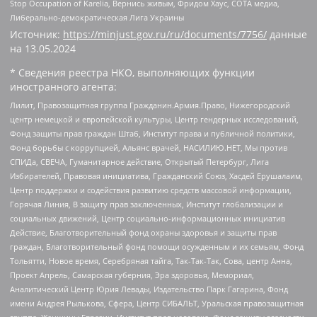
Stop Occupation of Karelia, Вернись живым, Фридом Хаус, СОТА медиа,
Либерально-демократическая Лига Украины
Источник:
https://minjust.gov.ru/ru/documents/7756/
данные
на
13.05.2024
* Сведения реестра НКО, выполняющих функции
иностранного агента:
Лилит, Правозащитная группа Гражданин.Армия.Право, Нижегородский
центр немецкой и европейской культуры, Центр гендерных исследований,
Фонд защиты прав граждан Штаб, Институт права и публичной политики,
Фонд борьбы с коррупцией, Альянс врачей, НАСИЛИЮ.НЕТ, Мы против
СПИДа, СВЕЧА, Гуманитарное действие, Открытый Петербург, Лига
Избирателей, Правовая инициатива, Гражданский Союз, Хасдей Ерушалаим,
Центр поддержки и содействия развитию средств массовой информации,
Горячая Линия, В защиту прав заключенных, Институт глобализации и
социальных движений, Центр социально-информационных инициатив
Действие, Благотворительный фонд охраны здоровья и защиты прав
граждан, Благотворительный фонд помощи осужденным и их семьям, Фонд
Тольятти, Новое время, Серебряная тайга, Так-Так-Так, Сова, центр Анна,
Проект Апрель, Самарская губерния, Эра здоровья, Мемориал,
Аналитический Центр Юрия Левады, Издательство Парк Гагарина, Фонд
имени Андрея Рылькова, Сфера, Центр СИБАЛЬТ, Уральская правозащитная