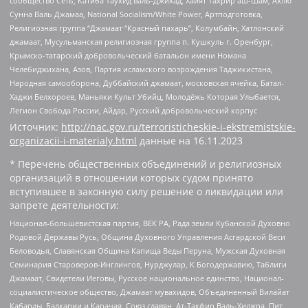
сообщество Сеть, Катиба Таухид валь-Джихад, Хайят Тахрир аш-Шам, Ахлю
Сунна Валь Джамаа, National Socialism/White Power, Артподготовка,
Религиозная группа “Джамаат “Красный пахарь”, Колумбайн, Хатлонский
джамаат, Мусульманская религиозная группа п. Кушкуль г. Оренбург,
Крымско-татарский добровольческий батальон имени Номана
Челебиджихана, Азов, Партия исламского возрождения Таджикистана,
Народная самооборона, Дуббайский джамаат, московская ячейка, Батал-
Хаджи Белхороев, Маньяки Культ Убийц, Молодёжь Которая Улыбается,
Легион Свобода России, Айдар, Русский добровольческий корпус
Источник:
http://nac.gov.ru/terroristicheskie-i-ekstremistskie-
organizacii-i-materialy.html
данные на
16.11.2023
* Перечень общественных объединений и религиозных
организаций в отношении которых судом принято
вступившее в законную силу решение о ликвидации или
запрете деятельности:
Национал-большевистская партия, ВЕК РА, Рада земли Кубанской Духовно
Родовой Державы Русь, Община Духовного Управления Асгардской Веси
Беловодья, Славянская Община Капища Веды Перуна, Мужская Духовная
Семинария Староверов-Инглингов, Нурджулар, К Богодержавию, Таблиги
Джамаат, Свидетели Иеговы, Русское национальное единство, Национал-
социалистическое общество, Джамаат мувахидов, Объединенный Вилайат
Кабарды, Балкарии и Карачая, Союз славян, Ат-Такфир Валь-Хиджра, Пит