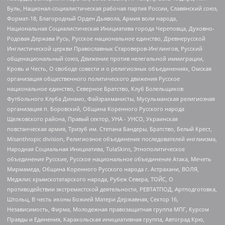
Буль, Национал-социалистическая рабочая партия России, Славянский союз,
Формат-18, Благородный Орден Дьявола, Армия воли народа,
Национальная Социалистическая Инициатива города Череповца, Духовно-
Родовая Держава Русь, Русское национальное единство, Древнерусской
Инглистической церкви Православных Староверов-Инглингов, Русский
общенациональный союз, Движение против нелегальной иммиграции,
Кровь и Честь, О свободе совести и о религиозных объединениях, Омская
организация общественного политического движения Русское
национальное единство, Северное Братство, Клуб Болельщиков
Футбольного Клуба Динамо, Файзрахманисты, Мусульманская религиозная
организация п. Боровский, Община Коренного Русского народа
Щелковского района, Правый сектор, УНА - УНСО, Украинская
повстанческая армия, Тризуб им. Степана Бандеры, Братство, Белый Крест,
Misanthropic division, Религиозное объединение последователей инглиизма,
Народная Социальная Инициатива, TulaSkins, Этнополитическое
объединение Русские, Русское национальное объединение Атака, Мечеть
Мирмамеда, Община Коренного Русского народа г. Астрахани, ВОЛЯ,
Меджлис крымскотатарского народа, Рубеж Севера, ТОЙС, О
противодействии экстремистской деятельности, РЕВТАТПОД, Артподготовка,
Штольц, В честь иконы Божией Матери Державная, Сектор 16,
Независимость, Фирма, Молодежная правозащитная группа МПГ, Курсом
Правды и Единения, Каракольская инициативная группа, Автоград Крю,