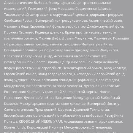
Демократические Выборы, Международный центр электоральных
исследований, Германский фонд Маршалла Соединенных Штатов,
Тихоокеанский центр защиты окружающей среды и природных ресурсов,
Свободная Россия, Всемирный конгресс украинцев, Атлантический совет,
Человек в беде, Европейский фонд за демократию, Джеймстаунский фонд,
Прожект Хармони, Родники дракона, Врачи против насильственного
извлечения органов, Фалунь Дафа, Друзья Фалуньгун, Фалуньгун, Коалиция
по расследованию преследования в отношении Фалуньгун в Китае,
Всемирная организация по расследованию преследований Фалуньгун,
Пражский гражданский центр, Ассоциация школ политических
исследований при Совете Европы, Центр либеральной современности,
Форум русскоязычных европейцев, Немецко-русский обмен, Бард колледж,
Европейский выбор, Фонд Ходорковского, Оксфордский российский фонд,
Фонд Будущее России, Компания свободы информации, Проект Медиа,
Международное партнерство за права человека, Духовное Управление
Евангельских Христиан Украинской Христианской Церкви, Новое
Поколение, Духовное Учебное Заведение Международный Библейский
Колледж, Международное христианское движение, Всемирный Институт
Саентологических Предприятий, Церковь Духовной Технологии,
Европейская сеть организаций по наблюдению за выборами, Республика
Польша, СВОБОДНЫЙ ИДЕЛЬ-УРАЛ, Ассоциация развития журналистики,
IStories fonds, Королевский Институт Международных Отношений,