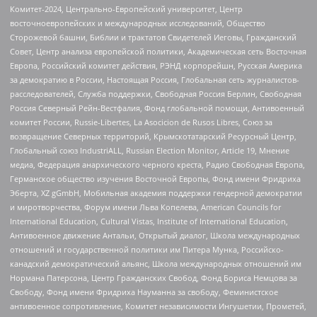
Комитет-2024, Центрально-Европейский университет, Центр
восточноевропейских и международных исследований, Общество
Сторожевой башни, Библии и трактатов Свидетелей Иеговы, Гражданский
Совет, Центр анализа европейской политики, Академическая сеть Восточная
Европа, Российский комитет действия, РЭНД корпорейшн, Русская Америка
за демократию в России, Настоящая Россия, Глобальная сеть журналистов-
расследователей, Служба поддержки, Свободная Россия Берлин, Свободная
Россия Северный Рейн-Вестфалия, Фонд глобальной помощи, Антивоенный
комитет России, Russie-Libertes, La Asocicion de Rusos Libres, Союз за
возвращение Северных территорий, Крымскотатарский Ресурсный Центр,
Глобальный союз IndustriALL, Russian Election Monitor, Article 19, Мнение
медиа, Федерация анархического черного креста, Радио Свободная Европа,
Германское общество изучения Восточной Европы, Фонд имени Фридриха
Эберта, XZ gGmbH, Мобильная академия поддержки гендерной демократии
и миротворчества, Форум имени Льва Копелева, American Councils for
International Education, Cultural Vistas, Institute of International Education,
Антивоенное движение Антальи, Открытый диалог, Школа международных
отношений и государственной политики им Питера Мунка, Российско-
канадский демократический альянс, Школа международных отношений им
Нормана Патерсона, Центр Гражданских Свобод, Фонд Бориса Немцова за
Свободу, Фонд имени Фридриха Науманна за свободу, Феминистское
антивоенное сопротивление, Комитет независимости Ингушетии, Прометей,