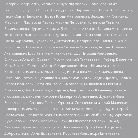
Валерий Валерьевич, Исламов Тимур Рифгатович, Романова Ольга
Евгеньевна, Щаров Сергей Алексадрович, Цирульников Борис Альбертович,
Гасан Ольга Павловна, Паутов Юрий Анатольевич, Верховский Александр
Маркович, Пислакова-Паркер Марина Петровна, Кочеткова Татьяна
Владимировна, Чуркина Наталья Валерьевна, Акимова Татьяна Николаевна,
Золотарева Екатерина Александровна, Рачинский Ян Збигневич, Жемкова
Елена Борисовна, Гудков Лев Дмитриевич, Илларионова Юлия Юрьевна,
Саранг Анна Васильевна, Захарова Светлана Сергеевна, Аверин Владимир
Анатольевич, Щур Татьяна Михайловна, Щур Николай Алексеевич,
Блинушов Андрей Юрьевич, Мосин Алексей Геннадьевич, Гефтер Валентин
Михайлович, Симонов Алексей Кириллович, Флиге Ирина Анатольевна,
Мельникова Валентина Дмитриевна, Вититинова Елена Владимировна,
Баженова Светлана Куприяновна, Максимов Сергей Владимирович, Беляев
Сергей Иванович, Голубева Елена Николаевна, Ганнушкина Светлана
Алексеевна, Закс Елена Владимировна, Буртина Елена Юрьевна, Гендель
Людмила Залмановна, Кокорина Екатерина Алексеевна, Шуманов Илья
Вячеславович, Арапова Галина Юрьевна, Свечников Анатолий Мариевич,
Прохоров Вадим Юрьевич, Шахова Елена Владимировна, Подузов Сергей
Васильевич, Протасова Ирина Вячеславовна, Литинский Леонид Борисович,
Лукашевский Сергей Маркович, Бахмин Вячеслав Иванович, Шабад
Анатолий Ефимович, Сухих Дарья Николаевна, Орлов Олег Петрович,
Добровольская Анна Дмитриевна, Королева Александра Евгеньевна,