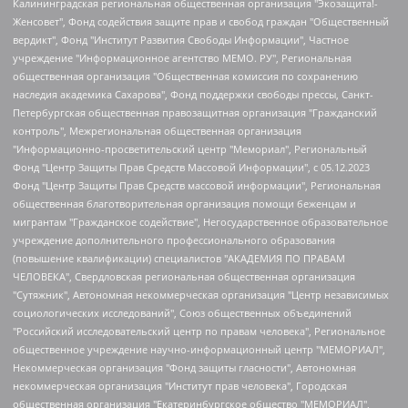
Калининградская региональная общественная организация "Экозащита!-Женсовет", Фонд содействия защите прав и свобод граждан "Общественный вердикт", Фонд "Институт Развития Свободы Информации", Частное учреждение "Информационное агентство МЕМО. РУ", Региональная общественная организация "Общественная комиссия по сохранению наследия академика Сахарова", Фонд поддержки свободы прессы, Санкт-Петербургская общественная правозащитная организация "Гражданский контроль", Межрегиональная общественная организация "Информационно-просветительский центр "Мемориал", Региональный Фонд "Центр Защиты Прав Средств Массовой Информации", с 05.12.2023 Фонд "Центр Защиты Прав Средств массовой информации", Региональная общественная благотворительная организация помощи беженцам и мигрантам "Гражданское содействие", Негосударственное образовательное учреждение дополнительного профессионального образования (повышение квалификации) специалистов "АКАДЕМИЯ ПО ПРАВАМ ЧЕЛОВЕКА", Свердловская региональная общественная организация "Сутяжник", Автономная некоммерческая организация "Центр независимых социологических исследований", Союз общественных объединений "Российский исследовательский центр по правам человека", Региональное общественное учреждение научно-информационный центр "МЕМОРИАЛ", Некоммерческая организация "Фонд защиты гласности", Автономная некоммерческая организация "Институт прав человека", Городская общественная организация "Екатеринбургское общество "МЕМОРИАЛ", Городская общественная организация "Рязанское историко-просветительское и правозащитное общество "Мемориал" (Рязанский Мемориал), Челябинский региональный орган общественной самодеятельности – женское общественное объединение "Женщины Евразии", Челябинский региональный орган общественной самодеятельности "Уральская правозащитная группа", Фонд содействия защите здоровья и социальной справедливости имени Андрея Рылькова, Автономная Некоммерческая Организация "Аналитический Центр Юрия Левады", Автономная некоммерческая организация социальной поддержки населения "Проект Апрель", Региональная общественная организация помощи женщинам и детям, находящимся в кризисной ситуации "Информационно-методический центр "Анна", Фонд содействия развитию массовых коммуникаций и правовому просвещению "Так-так-Так", Фонд содействия устойчивому развитию "Серебряная тайга", Свердловский региональный общественный фонд социальных проектов "Новое время", "Idel.Реалии", Кавказ.Реалии, Крым.Реалии, Телеканал Настоящее Время, Татаро-башкирская служба Радио Свобода (Azatliq Radiosi), Радио Свободная Европа/Радио Свобода (PCE/PC), "Сибирь.Реалии", "Фактограф", Благотворительный фонд помощи осужденным и их семьям, Автономная некоммерческая организация "Институт глобализации и социальных движений", Фонд "В защиту прав заключенных", Частное учреждение "Центр поддержки и содействия развитию средств массовой информации", Пензенский региональный общественный благотворительный фонд "Гражданский союз", "Север.Реалии", Некоммерческая организация Фонд "Правовая инициатива", Общество с ограниченной ответственностью "Радио Свободная Европа/Радио Свобода", Чешское информационное агентство "MEDIUM-ORIENT", Красноярская региональная общественная организация "Мы против СПИДа", Камалягин Денис Николаевич, Маркелов Сергей Евгеньевич, Пономарев Лев Александрович, Савицкая Людмила Алексеевна, Автономная некоммерческая организация "Центр по работе с проблемой насилия "НАСИЛИЮ.НЕТ", Межрегиональный профессиональный союз работников здравоохранения "Альянс врачей", Юридическое лицо, зарегистрированное в Латвийской Республике, SIA "Medusa Project" (регистрационный номер 40103797863, дата регистрации 10.06.2014), Некоммерческая организация "Фонд по борьбе с коррупцией", Автономная некоммерческая организация "Институт права и публичной политики", Баданин Роман Сергеевич, Гликин Максим Александрович, Железнова Мария Михайловна, Лукьянова Юлия Сергеевна, Маетная Елизавета Витальевна, Маняхин Петр Борисович, Чуракова Ольга Владимировна, Ярош Юлия Петровна, Юридическое лицо "The Insider SIA", зарегистрированное в Риге, Латвийская Республика (дата регистрации 26.06.2015), являющееся администратором доменного имени интернет-издания "The Insider SIA", https://theins.ru, Постернак Алексей Евгеньевич, Рубин Михаил Аркадьевич, Анин Роман Александрович, Юридическое лицо Istories fonds, зарегистрированное в Латвийской Республике (регистрационный номер 50008295751, дата регистрации 24.02.2020), Великовский Дмитрий Александрович, Долинина Ирина Николаевна, Мароховская Алеся Алексеевна, Шлейнов Роман Юрьевич, Шмагун Олеся Валентиновна, Общество с ограниченной ответственностью "Альтаир 2021", Общество с ограниченной ответственностью "Вега 2021", Общество с ограниченной ответственностью "Главный редактор 2021", Общество с ограниченной ответственностью "Ромашки монолит", Важенков Артем Валерьевич, Ивановская областная общественная организация "Центр гендерных исследований", Гурман Юрий Альбертович, Медиапроект "ОВД-Инфо", Егоров Владимир Владимирович, Жилинский Владимир Александрович, Общество с ограниченной ответственностью "ЗП", Иванова София Юрьевна, Карезина Инна Павловна, Кильтау Екатерина Викторовна, Петров Алексей Викторович, Пискунов Сергей Евгеньевич, Смирнов Сергей Сергеевич, Тихонов Михаил Сергеевич, Общество с ограниченной ответственностью "ЖУРНАЛИСТ-ИНОСТРАННЫЙ АГЕНТ", Арапова Галина Юрьевна, Вольтская Татьяна Анатольевна, Американская компания "Mason G.E.S. Anonymous Foundation" (США), являющаяся владельцем интернет-издания https://mnews.world/, Компания "Stichting Bellingcat", зарегистрированная в Нидерландах (дата регистрации 11.07.2018), Захаров Андрей Вячеславович, Клепиковская Екатерина Дмитриевна, Общество с ограниченной ответственностью "МЕМО", Перл Роман Александрович, Симонов Евгений Алексеевич, Соловьева Елена Анатольевна, Сотников Даниил Владимирович, Сурначева Елизавета Дмитриевна, Автономная некоммерческая организация по защите прав человека и информированию населения "Якутия – Наше Мнение", Общество с ограниченной ответственностью "Москоу диджитал медиа", с 26.01.2023 Общество с ограниченной ответственностью "Чайка Белые сады", Ветошкина Валерия Валерьевна, Заговора Максим Александрович, Межрегиональное общественное движение "Российская ЛГБТ - сеть", Оленичев Максим Владимирович, Павлов Иван Юрьевич, Скворцова Елена Сергеевна, Общество с ограниченной ответственностью "Как бы инагент", Кочетков Игорь Викторович, Общество с ограниченной ответственностью "Честные выборы", Еланчик Олег Александрович, Общество с ограниченной ответственностью "Нобелевский призыв", Гималова Регина Эмилевна, Григорьев Андрей Валерьевич, Григорьева Алина Александровна, Ассоциация по содействию защите прав призывников, альтернативнослужащих и военнослужащих "Правозащитная группа "Гражданин.Армия.Право", Хисамова Регина Фаритовна, Автономная некоммерческая организация по реализации социально-правовых программ "Лилит", Дальневосточное общественное движение "Маяк", Санкт-Петербургская ЛГБТ-инициативная группа "Выход", Инициативная группа ЛГБТ+ "Реверс", Алексеев Андрей Викторович, Бекбулатова Таисия Львовна, Беляев Иван Михайлович, Владыкина Елена Сергеевна, Гельман Марат Александрович, Никульшина Вероника Юрьевна, Толоконникова Надежда Андреевна, Шендерович Виктор Анатольевич, Общество с ограниченной ответственностью "Данное сообщение", Общество с ограниченной ответственностью Издательский дом "Новая глава", Айнбиндер Александра Александровна, Московский комьюнити-центр для ЛГБТ+инициатив, Благотворительный фонд развития филантропии, Deutsche Welle (Германия, Kurt-Schumacher-Strasse 3, 53113 Bonn), Борзунова Мария Михайловна, Воробьев Виктор Викторович, Голубева Анна Львовна, Константинова Алла Михайловна, Малкова Ирина Владимировна, Мурадов Мурад Абдулгалимович, Осетинская Елизавета Николаевна, Понасенков Евгений Николаевич, Ганапольский Матвей Юрьевич, Киселев Евгений Алексеевич, Борухович Ирина Григорьевна, Дремин Иван Тимофеевич, Дубровский Дмитрий Викторович, Красноярская региональная общественная организация поддержки и развития альтернативных образовательных технологий и межкультурных коммуникаций "ИНТЕРРА", Маяковская Екатерина Алексеевна, Фейгин Марк Захарович, Филимонов Андрей Викторович, Дзугкоева Регина Николаевна, Доброхотов Роман Александрович, Дудь Юрий Александрович, Елкин Сергей Владимирович, Кругликов Кирилл Игоревич, Сабунаева Мария Леонидовна, Семенов Алексей Владимирович, Шаинян Карен Багратович, Шульман Екатерина Михайловна, Асафьев Артур Валерьевич, Вахштайн Виктор Семенович, Венедиктов Алексей Алексеевич, Лушникова Екатерина Евгеньевна, Волков Леонид Михайлович, Невзоров Александр Глебович, Пархоменко Сергей Борисович, Сироткин Ярослав Николаевич, Кара-Мурза Владимир Владимирович, Баранова Наталья Владимировна, Гозман Леонид Яковлевич, Кагарлицкий Борис Юльевич, Климарев Михаил Валерьевич, Милов Владимир Станиславович, Автономная некоммерческая организация Краснодарский центр современного искусства "Типография", Моргенштерн Алишер Тагирович, Соболь Любовь Эдуардовна, Общество с ограниченной ответственностью "ЛИЗА НОРМ", Каспаров Гарри Кимович, Ходорковский Михаил Борисович, Общество с ограниченной ответственностью "Апрельские тезисы", Данилович Ирина Брониславовна, Кашин Олег Владимирович, Петров Николай Владимирович, Пивоваров Алексей Владимирович, Соколов Михаил Владимирович, Цветкова Юлия Владимировна, Чичваркин Евгений Александрович, Комитет против пыток/Команда против пыток, Общество с ограниченной ответственностью "Первый научный", Общество с ограниченной ответственностью "Вертолет и ко", Белоцерковская Вероника Борисовна, Кац Максим Евгеньевич, Лазарева Татьяна Юрьевна, Шаведдинов Руслан Табризович, Яшин Илья Валерьевич, Общество с ограниченной ответственностью "Иноагент ААВ", Алешковский Дмитрий Петрович, Альбац Евгения Марковна, Быков Дмитрий Львович, Галямина Юлия Евгеньевна, Лойко Сергей Леонидович, Мартынов Кирилл Константинович, Медведев Сергей Александрович, Крашенинников Федор Геннадиевич, Гордеева Катерина Вл