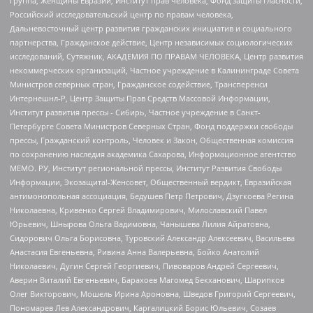
группа, Женщины Евразии, Институт прав человека, Фонд защиты гласности,
Российский исследовательский центр по правам человека,
Дальневосточный центр развития гражданских инициатив и социального
партнерства, Гражданское действие, Центр независимых социологических
исследований, Сутяжник, АКАДЕМИЯ ПО ПРАВАМ ЧЕЛОВЕКА, Центр развития
некоммерческих организаций, Частное учреждение в Калининграде Совета
Министров северных стран, Гражданское содействие, Трансперенси
Интернешнл-Р, Центр Защиты Прав Средств Массовой Информации,
Институт развития прессы - Сибирь, Частное учреждение в Санкт-
Петербурге Совета Министров Северных Стран, Фонд поддержки свободы
прессы, Гражданский контроль, Человек и Закон, Общественная комиссия
по сохранению наследия академика Сахарова, Информационное агентство
МЕМО. РУ, Институт региональной прессы, Институт Развития Свободы
Информации, Экозащита!-Женсовет, Общественный вердикт, Евразийская
антимонопольная ассоциация, Бедушев Петр Петрович, Дзугкоева Регина
Николаевна, Кривенко Сергей Владимирович, Милославский Павел
Юрьевич, Шнырова Ольга Вадимовна, Чанышева Лилия Айратовна,
Сидорович Ольга Борисовна, Туровский Александр Алексеевич, Васильева
Анастасия Евгеньевна, Ривина Анна Валерьевна, Бойко Анатолий
Николаевич, Дугин Сергей Георгиевич, Пивоваров Андрей Сергеевич,
Аверин Виталий Евгеньевич, Барахоев Магомед Бекханович, Шарипков
Олег Викторович, Мошель Ирина Ароновна, Шведов Григорий Сергеевич,
Пономарев Лев Александрович, Каргалицкий Борис Юльевич, Созаев