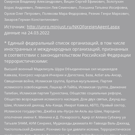
Смирнов Владимир Александрович, Вицин Сергей Ефимович, Золотухин
Борис Андреевич, Левинсон Лев Семенович, Локшина Татьяна Иосифовна,
Орлов Олег Петрович, Полякова Мара Федоровна, Резник Генри Маркович,
Захаров Герман Константинович
Источник:
http://unro.minjust.ru/NKOForeignAgent.aspx
данные на
24.03.2022
* Единый федеральный список организаций, в том числе
иностранных и международных организаций, признанных
в соответствии с законодательством Российской Федерации
террористическими:
Высший военный Маджлисуль Шура Объединенных сил моджахедов
Кавказа, Конгресс народов Ичкерии и Дагестана, База, Асбат аль-Ансар,
Священная война, Исламская группа, Братья-мусульмане, Партия
исламского освобождения, Лашкар-И-Тайба, Исламская группа, Движение
Талибан, Исламская партия Туркестана, Общество социальных реформ,
Общество возрождения исламского наследия, Дом двух святых, Джунд аш-
Шам, Исламский джихад, Аль-Каида, Имарат Кавказ, АБТО, Правый сектор,
Исламское государство, Джабха аль-Нусра ли-Ахль аш-Шам, Народное
ополчение имени К. Минина и Д. Пожарского, Аджр от Аллаха Субхану уа
Тагьаля SHAM, АУМ Синрике, Муджахеды джамаата Ат-Тавхида Валь-Джихад,
Чистопольский Джамаат, Рохнамо ба суи давлати исломи, Террористическое