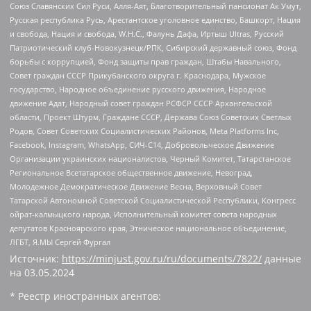
Союз Славянских Сил Руси, Алля-Аят, Благотворительный пансионат Ак Умут,
Русская республика Русь, Арестантское уголовное единство, Башкорт, Нация
и свобода, Нация и свобода, W.H.С., Фалунь Дафа, Иртыш Ultras, Русский
Патриотический клуб-Новокузнецк/РПК, Сибирский державный союз, Фонд
борьбы с коррупцией, Фонд защиты прав граждан, Штабы Навального,
Совет граждан СССР Прикубанского округа г. Краснодара, Мужское
государство, Народное объединение русского движения, Народное
движение Адат, Народный совет граждан РСФСР СССР Архангельской
области, Проект Штурм, Граждане СССР, Держава Союз Советских Светлых
Родов, Совет Советских Социалистических Районов, Meta Platforms Inc,
Facebook, Instagram, WhatsApp, СИЧ-С14, Добровольческое Движение
Организации украинских националистов, Черный Комитет, Татарстанское
Региональное Всетатарское общественное движение, Невоград,
Молодежное Демократическое Движение Весна, Верховный Совет
Татарской Автономной Советской Социалистической Республики, Конгресс
ойрат-калмыцкого народа, Исполнительный комитет совета народных
депутатов Красноярского края, Этническое национальное объединение,
ЛГБТ, Я.МЫ Сергей Фургал
Источник:
https://minjust.gov.ru/ru/documents/7822/
данные
на
03.05.2024
* Реестр иностранных агентов: