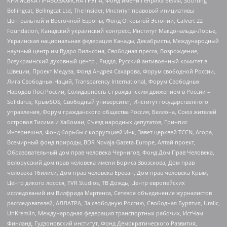
КРИМСЬКА ПРАВОЗАХИСНА ГРУПА, Фонд имени Генриха Бёлля, Stichting
Bellingcat, Bellingcat Ltd, The Insider, Институт правовой инициативы
Центральной и Восточной Европы, Фонд Открытой Эстонии, Calvert 22
Foundation, Канадский украинский конгресс, Институт Макдональда-Лорье,
Украинская национальная федерация Канады, Декабристы, Международный
научный центр им Вудро Вильсона, Свободная пресса, Возрождение,
Всеукраинский духовный центр , Риддл, Русский антивоенный комитет в
Швеции, Проект Медуза, Фонд Андрея Сахарова, Форум свободной России,
Лига Свободных Наций, Transparеncy International, Форум Свободных
Народов ПостРоссии, Солидарность с гражданским движением в России –
Solidarus, КрымSOS, Свободный университет, Институт государственного
управления, Форум гражданского общества Россия, Беллона, Союз жителей
островов Тисима и Хабомаи, Съезд народных депутатов, Гринпис
Интернешнл, Фонд борьбы с коррупцией Инк, Завет церквей TCCN, Агора,
Всемирный фонд природы, BDR Novaja Gazeta-Europe, Алтай проект,
Образовательный дом прав человека Чернигов, Фонд Дом Прав Человека,
Белорусский дом прав человека имени Бориса Звозскова, Дом прав
человека Тбилиси, Дом прав человека Ереван, Дом прав человека Крым,
Центр дикого лосося, TVR Studios, ТВ Дождь, Центр европейских
исследований им Вилфрида Мартенса, Сетевое объединение журналистов
расследователей, АЛЛАТРА, За свободную Россию, Свободная Бурятия, Uralic,
UnKremlin, Международная федерация транспортных рабочих, ИстЧам
Финланд, Гудзоновский институт, Фонд Демократического Развития,