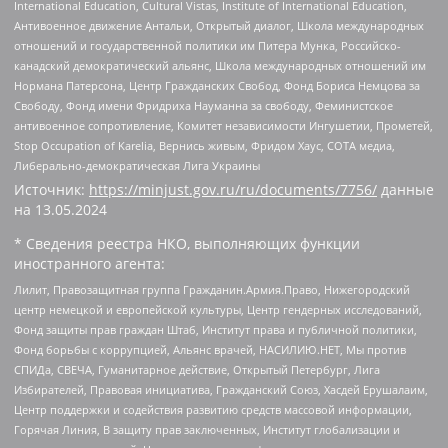
International Education, Cultural Vistas, Institute of International Education,
Антивоенное движение Антальи, Открытый диалог, Школа международных
отношений и государственной политики им Питера Мунка, Российско-
канадский демократический альянс, Школа международных отношений им
Нормана Патерсона, Центр Гражданских Свобод, Фонд Бориса Немцова за
Свободу, Фонд имени Фридриха Науманна за свободу, Феминистское
антивоенное сопротивление, Комитет независимости Ингушетии, Прометей,
Stop Occupation of Karelia, Вернись живым, Фридом Хаус, СОТА медиа,
Либерально-демократическая Лига Украины
Источник:
https://minjust.gov.ru/ru/documents/7756/
данные
на
13.05.2024
* Сведения реестра НКО, выполняющих функции
иностранного агента:
Лилит, Правозащитная группа Гражданин.Армия.Право, Нижегородский
центр немецкой и европейской культуры, Центр гендерных исследований,
Фонд защиты прав граждан Штаб, Институт права и публичной политики,
Фонд борьбы с коррупцией, Альянс врачей, НАСИЛИЮ.НЕТ, Мы против
СПИДа, СВЕЧА, Гуманитарное действие, Открытый Петербург, Лига
Избирателей, Правовая инициатива, Гражданский Союз, Хасдей Ерушалаим,
Центр поддержки и содействия развитию средств массовой информации,
Горячая Линия, В защиту прав заключенных, Институт глобализации и