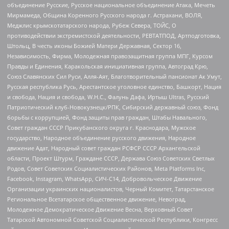
объединение Русские, Русское национальное объединение Атака, Мечеть
Мирмамеда, Община Коренного Русского народа г. Астрахани, ВОЛЯ,
Меджлис крымскотатарского народа, Рубеж Севера, ТОЙС, О
противодействии экстремистской деятельности, РЕВТАТПОД, Артподготовка,
Штольц, В честь иконы Божией Матери Державная, Сектор 16,
Независимость, Фирма, Молодежная правозащитная группа МПГ, Курсом
Правды и Единения, Каракольская инициативная группа, Автоград Крю,
Союз Славянских Сил Руси, Алля-Аят, Благотворительный пансионат Ак Умут,
Русская республика Русь, Арестантское уголовное единство, Башкорт, Нация
и свобода, Нация и свобода, W.H.С., Фалунь Дафа, Иртыш Ultras, Русский
Патриотический клуб-Новокузнецк/РПК, Сибирский державный союз, Фонд
борьбы с коррупцией, Фонд защиты прав граждан, Штабы Навального,
Совет граждан СССР Прикубанского округа г. Краснодара, Мужское
государство, Народное объединение русского движения, Народное
движение Адат, Народный совет граждан РСФСР СССР Архангельской
области, Проект Штурм, Граждане СССР, Держава Союз Советских Светлых
Родов, Совет Советских Социалистических Районов, Meta Platforms Inc,
Facebook, Instagram, WhatsApp, СИЧ-С14, Добровольческое Движение
Организации украинских националистов, Черный Комитет, Татарстанское
Региональное Всетатарское общественное движение, Невоград,
Молодежное Демократическое Движение Весна, Верховный Совет
Татарской Автономной Советской Социалистической Республики, Конгресс