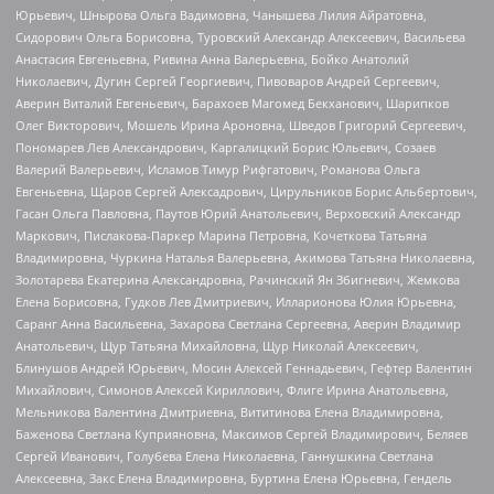
Юрьевич, Шнырова Ольга Вадимовна, Чанышева Лилия Айратовна,
Сидорович Ольга Борисовна, Туровский Александр Алексеевич, Васильева
Анастасия Евгеньевна, Ривина Анна Валерьевна, Бойко Анатолий
Николаевич, Дугин Сергей Георгиевич, Пивоваров Андрей Сергеевич,
Аверин Виталий Евгеньевич, Барахоев Магомед Бекханович, Шарипков
Олег Викторович, Мошель Ирина Ароновна, Шведов Григорий Сергеевич,
Пономарев Лев Александрович, Каргалицкий Борис Юльевич, Созаев
Валерий Валерьевич, Исламов Тимур Рифгатович, Романова Ольга
Евгеньевна, Щаров Сергей Алексадрович, Цирульников Борис Альбертович,
Гасан Ольга Павловна, Паутов Юрий Анатольевич, Верховский Александр
Маркович, Пислакова-Паркер Марина Петровна, Кочеткова Татьяна
Владимировна, Чуркина Наталья Валерьевна, Акимова Татьяна Николаевна,
Золотарева Екатерина Александровна, Рачинский Ян Збигневич, Жемкова
Елена Борисовна, Гудков Лев Дмитриевич, Илларионова Юлия Юрьевна,
Саранг Анна Васильевна, Захарова Светлана Сергеевна, Аверин Владимир
Анатольевич, Щур Татьяна Михайловна, Щур Николай Алексеевич,
Блинушов Андрей Юрьевич, Мосин Алексей Геннадьевич, Гефтер Валентин
Михайлович, Симонов Алексей Кириллович, Флиге Ирина Анатольевна,
Мельникова Валентина Дмитриевна, Вититинова Елена Владимировна,
Баженова Светлана Куприяновна, Максимов Сергей Владимирович, Беляев
Сергей Иванович, Голубева Елена Николаевна, Ганнушкина Светлана
Алексеевна, Закс Елена Владимировна, Буртина Елена Юрьевна, Гендель