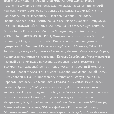
Евангельских Христиан Украинской Христианской Церкви, Новое
Поколение, Духовное Учебное Заведение Международный Библейский
Колледж, Международное христианское движение, Всемирный Институт
Саентологических Предприятий, Церковь Духовной Технологии,
Европейская сеть организаций по наблюдению за выборами, Республика
Польша, СВОБОДНЫЙ ИДЕЛЬ-УРАЛ, Ассоциация развития журналистики,
IStories fonds, Королевский Институт Международных Отношений,
КРИМСЬКА ПРАВОЗАХИСНА ГРУПА, Фонд имени Генриха Бёлля, Stichting
Bellingcat, Bellingcat Ltd, The Insider, Институт правовой инициативы
Центральной и Восточной Европы, Фонд Открытой Эстонии, Calvert 22
Foundation, Канадский украинский конгресс, Институт Макдональда-Лорье,
Украинская национальная федерация Канады, Декабристы, Международный
научный центр им Вудро Вильсона, Свободная пресса, Возрождение,
Всеукраинский духовный центр , Риддл, Русский антивоенный комитет в
Швеции, Проект Медуза, Фонд Андрея Сахарова, Форум свободной России,
Лига Свободных Наций, Transparеncy International, Форум Свободных
Народов ПостРоссии, Солидарность с гражданским движением в России –
Solidarus, КрымSOS, Свободный университет, Институт государственного
управления, Форум гражданского общества Россия, Беллона, Союз жителей
островов Тисима и Хабомаи, Съезд народных депутатов, Гринпис
Интернешнл, Фонд борьбы с коррупцией Инк, Завет церквей TCCN, Агора,
Всемирный фонд природы, BDR Novaja Gazeta-Europe, Алтай проект,
Образовательный дом прав человека Чернигов, Фонд Дом Прав Человека,