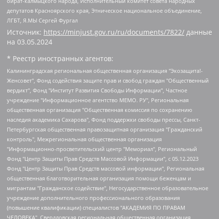
ойрат-калмыцкого народа, Исполнительный комитет совета народных
депутатов Красноярского края, Этническое национальное объединение,
ЛГБТ, Я.МЫ Сергей Фургал
Источник:
https://minjust.gov.ru/ru/documents/7822/
данные
на
03.05.2024
* Реестр иностранных агентов:
Калининградская региональная общественная организация "Экозащита!-Женсовет", Фонд содействия защите прав и свобод граждан "Общественный вердикт", Фонд "Институт Развития Свободы Информации", Частное учреждение "Информационное агентство МЕМО. РУ", Региональная общественная организация "Общественная комиссия по сохранению наследия академика Сахарова", Фонд поддержки свободы прессы, Санкт-Петербургская общественная правозащитная организация "Гражданский контроль", Межрегиональная общественная организация "Информационно-просветительский центр "Мемориал", Региональный Фонд "Центр Защиты Прав Средств Массовой Информации", с 05.12.2023 Фонд "Центр Защиты Прав Средств массовой информации", Региональная общественная благотворительная организация помощи беженцам и мигрантам "Гражданское содействие", Негосударственное образовательное учреждение дополнительного профессионального образования (повышение квалификации) специалистов "АКАДЕМИЯ ПО ПРАВАМ ЧЕЛОВЕКА", Свердловская региональная общественная организация "Сутяжник", Автономная некоммерческая организация "Центр независимых социологических исследований", Союз общественных объединений "Российский исследовательский центр по правам человека", Региональное общественное учреждение научно-информационный центр "МЕМОРИАЛ", Некоммерческая организация "Фонд защиты гласности", Автономная некоммерческая организация "Институт прав человека", Городская общественная организация "Екатеринбургское общество "МЕМОРИАЛ", Городская общественная организация "Рязанское историко-просветительское и правозащитное общество "Мемориал" (Рязанский Мемориал), Челябинский региональный орган общественной самодеятельности – женское общественное объединение "Женщины Евразии", Челябинский региональный орган общественной самодеятельности "Уральская правозащитная группа", Фонд содействия защите здоровья и социальной справедливости имени Андрея Рылькова, Автономная Некоммерческая Организация "Аналитический Центр Юрия Левады", Автономная некоммерческая организация социальной поддержки населения "Проект Апрель", Региональная общественная организация помощи женщинам и детям, находящимся в кризисной ситуации "Информационно-методический центр "Анна", Фонд содействия развитию массовых коммуникаций и правовому просвещению "Так-так-Так", Фонд содействия устойчивому развитию "Серебряная тайга", Свердловский региональный общественный фонд социальных проектов "Новое время", "Idel.Реалии", Кавказ.Реалии, Крым.Реалии, Телеканал Настоящее Время, Татаро-башкирская служба Радио Свобода (Azatliq Radiosi), Радио Свободная Европа/Радио Свобода (PCE/PC), "Сибирь.Реалии", "Фактограф", Благотворительный фонд помощи осужденным и их семьям, Автономная некоммерческая организация "Институт глобализации и социальных движений", Фонд "В защиту прав заключенных", Частное учреждение "Центр поддержки и содействия развитию средств массовой информации", Пензенский региональный общественный благотворительный фонд "Гражданский союз", "Север.Реалии", Некоммерческая организация Фонд "Правовая инициатива", Общество с ограниченной ответственностью "Радио Свободная Европа/Радио Свобода", Чешское информационное агентство "MEDIUM-ORIENT", Красноярская региональная общественная организация "Мы против СПИДа", Камалягин Денис Николаевич, Маркелов Сергей Евгеньевич, Пономарев Лев Александрович, Савицкая Людмила Алексеевна, Автономная некоммерческая организация "Центр по работе с проблемой насилия "НАСИЛИЮ.НЕТ", Межрегиональный профессиональный союз работников здравоохранения "Альянс врачей", Юридическое лицо, зарегистрированное в Латвийской Республике, SIA "Medusa Project" (регистрационный номер 40103797863, дата регистрации 10.06.2014), Некоммерческая организация "Фонд по борьбе с коррупцией", Автономная некоммерческая организация "Институт права и публичной политики", Баданин Роман Сергеевич, Гликин Максим Александрович, Железнова Мария Михайловна, Лукьянова Юлия Сергеевна, Маетная Елизавета Витальевна, Маняхин Петр Борисович, Чуракова Ольга Владимировна, Ярош Юлия Петровна, Юридическое лицо "The Insider SIA", зарегистрированное в Риге, Латвийская Республика (дата регистрации 26.06.2015), являющееся администратором доменного имени интернет-издания "The Insider SIA", https://theins.ru, Постернак Алексей Евгеньевич, Рубин Михаил Аркадьевич, Анин Роман Александрович, Юридическое лицо Istories fonds, зарегистрированное в Латвийской Республике (регистрационный номер 50008295751, дата регистрации 24.02.2020), Великовский Дмитрий Александрович, Долинина Ирина Николаевна, Мароховская Алеся Алексеевна, Шлейнов Роман Юрьевич, Шмагун Олеся Валентиновна, Общество с ограниченной ответственностью "Альтаир 2021", Общество с ограниченной ответственностью "Вега 2021", Общество с ограниченной ответственностью "Главный редактор 2021", Общество с ограниченной ответственностью "Ромашки монолит", Важенков Артем Валерьевич, Ивановская областная общественная организация "Центр гендерных исследований", Гурман Юрий Альбертович, Медиапроект "ОВД-Инфо", Егоров Владимир Владимирович, Жилинский Владимир Александрович, Общество с ограниченной ответственностью "ЗП", Иванова София Юрьевна, Карезина Инна Павловна, Кильтау Екатерина Викторовна, Петров Алексей Викторович, Пискунов Сергей Евгеньевич, Смирнов Сергей Сергеевич, Тихонов Михаил Сергеевич, Общество с ограниченной ответственностью "ЖУРНАЛИСТ-ИНОСТРАННЫЙ АГЕНТ", Арапова Галина Юрьевна, Вольтская Татьяна Анатольевна, Американская компания "Mason G.E.S. Anonymous Foundation" (США), являющаяся владельцем интернет-издания https://mnews.world/, Компания "Stichting Bellingcat", зарегистрированная в Нидерландах (дата регистрации 11.07.2018), Захаров Андрей Вячеславович, Клепиковская Екатерина Дмитриевна, Общество с ограниченной ответственностью "МЕМО", Перл Роман Александрович, Симонов Евгений Алексеевич, Соловьева Елена Анатольевна, Сотников Даниил Владимирович, Сурначева Елизавета Дмитриевна, Автономная некоммерческая организация по защите прав человека и информированию населения "Якутия – Наше Мнение", Общество с ограниченной ответственностью "Москоу диджитал медиа", с 26.01.2023 Общество с ограниченной ответственностью "Чайка Белые сады", Ветошкина Валерия Валерьевна, Заговора Максим Александрович, Межрегиональное общественное движение "Российская ЛГБТ - сеть", Оленичев Максим Владимирович, Павлов Иван Юрьевич, Скворцова Елена Сергеевна, Общество с ограниченной ответственностью "Как бы инагент", Кочетков Игорь Викторович, Общество с ограниченной ответственностью "Честные выборы", Еланчик Олег Александрович, Общество с ограниченной ответственностью "Нобелевский призыв", Гималова Регина Эмилевна, Григорьев Андрей Валерьевич, Григорьева Алина Александровна, Ассоциация по содействию защите прав призывников, альтернативнослужащих и военнослужащих "Правозащитная группа "Гражданин.Армия.Право", Хисамова Регина Фаритовна, Автономная некоммерческая организация по реализации социально-правовых программ "Лилит", Дальневосточное общественное движение "Маяк", Санкт-Петербургская ЛГБТ-инициативная группа "Выход", Инициативная группа ЛГБТ+ "Реверс", Алексеев Андрей Викторович, Бекбулатова Таисия Львовна, Беляев Иван Михайлович, Владыкина Елена Сергеевна, Гельман Марат Александрович, Никульшина Вероника Юрьевна, Толоконникова Надежда Андреевна, Шендерович Виктор Анатольевич, Общество с ограниченной ответственностью "Данное сообщение", Общество с ограниченной ответственностью Издательский дом "Новая глава", Айнбиндер Александра Александровна, Московский комьюнити-центр для ЛГБТ+инициатив, Благотворительный фонд развития филантропии, Deutsche Welle (Германия, Kurt-Schumacher-Strasse 3, 53113 Bonn), Борзунова Мария Михайловна, Воробьев Виктор Викторович, Голубева Анна Львовна, Константинова Алла Михайловна, Малкова Ирина Владимировна, Мурадов Мурад Абдулгалимович, Осетинская Елизавета Николаевна, Понасенков Евгений Николаевич, Ганапольский Матвей Юрьевич, Киселев Евгений Алексеевич, Борухович Ирина Григорьевна, Дремин Иван Тимофеевич, Дубровский Дмитрий Викторович, Красноярская региональная общественная организация поддержки и развития альтернативных образовательных технологий и межкультурных коммуникаций "ИНТЕРРА", Маяковская Екатерина Алексеевна, Фейгин Марк Захарович, Филимонов Андрей Викторович, Дзугкоева Регина Николаевна, Доброхотов Роман Александрович, Дудь Юрий Александрович, Елкин Сергей Владимирович, Кругликов Кирилл Игоревич, Сабунаева Мария Леонидовна, Семенов Алексей Владимирович, Шаинян Карен Багратович, Шульман Екатерина Михайловна, Асафьев Артур Валерьевич, Вахштайн Виктор Семенович, Венедиктов Алексей Алексеевич, Лушникова Екатерина Евгеньевна, Волков Леонид Михайлович, Невзоров Александр Глебович, Пархоменко Сергей Борисович, Сироткин Ярослав Николаевич, Кара-Мурза Владимир Владимирович, Баранова Наталья Владимировна, Гозман Леонид Яковлевич, Кагарлицкий Борис Юльевич, Климарев Михаил Валерьевич, Милов Владимир Станиславович, Автономная некоммерческая организация Краснодарский центр современного искусства "Типография", Моргенштерн Алишер Тагирович, Соболь Любовь Эдуардовна, Общество с ограниченной ответственностью "ЛИЗА НОРМ", Каспаров Гарри Кимович, Ходорковский Михаил Борисович, Общество с ограниченной ответственностью "Апрельские тезисы", Данилович Ирина Брониславовна, Кашин Олег Владимирович, Петров Николай Владимирович, Пивоваров Алексей Владимирович, Соколов Михаил Владимирович, Цветкова Юлия Владимировна, Чичваркин Евгений Александрович, Комитет против пыток/Команда против пыток, Общество с ограниченной ответственностью "Первый научный", Общество с ограниченной ответственностью "Вертолет и ко", Белоцерковская Вероника Борисовна, Кац Максим Евгеньевич, Лазарева Татьяна Юрьевна, Шаведдинов Руслан Табризович, Яшин Илья Валерьевич, Общество с ограниченной ответственностью "Иноагент ААВ", Алешковский Дмитрий Петрович, Альбац Евгения Марковна, Быков Дмитрий Львович, Галямина Юлия Евгеньевна, Лойко Сергей Леонидович, Мартынов Кирилл Константинович, Медведев Сергей Александрович, Крашенинников Федор Геннадиевич, Гордеева Катерина Вл