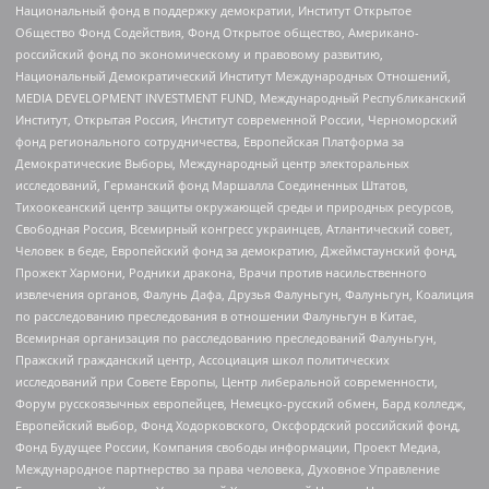
Национальный фонд в поддержку демократии, Институт Открытое
Общество Фонд Содействия, Фонд Открытое общество, Американо-
российский фонд по экономическому и правовому развитию,
Национальный Демократический Институт Международных Отношений,
MEDIA DEVELOPMENT INVESTMENT FUND, Международный Республиканский
Институт, Открытая Россия, Институт современной России, Черноморский
фонд регионального сотрудничества, Европейская Платформа за
Демократические Выборы, Международный центр электоральных
исследований, Германский фонд Маршалла Соединенных Штатов,
Тихоокеанский центр защиты окружающей среды и природных ресурсов,
Свободная Россия, Всемирный конгресс украинцев, Атлантический совет,
Человек в беде, Европейский фонд за демократию, Джеймстаунский фонд,
Прожект Хармони, Родники дракона, Врачи против насильственного
извлечения органов, Фалунь Дафа, Друзья Фалуньгун, Фалуньгун, Коалиция
по расследованию преследования в отношении Фалуньгун в Китае,
Всемирная организация по расследованию преследований Фалуньгун,
Пражский гражданский центр, Ассоциация школ политических
исследований при Совете Европы, Центр либеральной современности,
Форум русскоязычных европейцев, Немецко-русский обмен, Бард колледж,
Европейский выбор, Фонд Ходорковского, Оксфордский российский фонд,
Фонд Будущее России, Компания свободы информации, Проект Медиа,
Международное партнерство за права человека, Духовное Управление