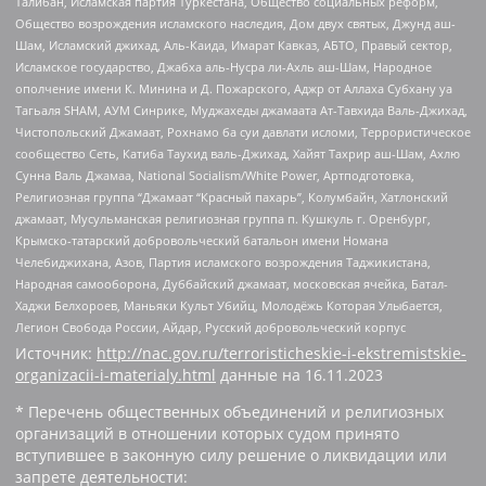
Талибан, Исламская партия Туркестана, Общество социальных реформ,
Общество возрождения исламского наследия, Дом двух святых, Джунд аш-
Шам, Исламский джихад, Аль-Каида, Имарат Кавказ, АБТО, Правый сектор,
Исламское государство, Джабха аль-Нусра ли-Ахль аш-Шам, Народное
ополчение имени К. Минина и Д. Пожарского, Аджр от Аллаха Субхану уа
Тагьаля SHAM, АУМ Синрике, Муджахеды джамаата Ат-Тавхида Валь-Джихад,
Чистопольский Джамаат, Рохнамо ба суи давлати исломи, Террористическое
сообщество Сеть, Катиба Таухид валь-Джихад, Хайят Тахрир аш-Шам, Ахлю
Сунна Валь Джамаа, National Socialism/White Power, Артподготовка,
Религиозная группа “Джамаат “Красный пахарь”, Колумбайн, Хатлонский
джамаат, Мусульманская религиозная группа п. Кушкуль г. Оренбург,
Крымско-татарский добровольческий батальон имени Номана
Челебиджихана, Азов, Партия исламского возрождения Таджикистана,
Народная самооборона, Дуббайский джамаат, московская ячейка, Батал-
Хаджи Белхороев, Маньяки Культ Убийц, Молодёжь Которая Улыбается,
Легион Свобода России, Айдар, Русский добровольческий корпус
Источник:
http://nac.gov.ru/terroristicheskie-i-ekstremistskie-
organizacii-i-materialy.html
данные на
16.11.2023
* Перечень общественных объединений и религиозных
организаций в отношении которых судом принято
вступившее в законную силу решение о ликвидации или
запрете деятельности: