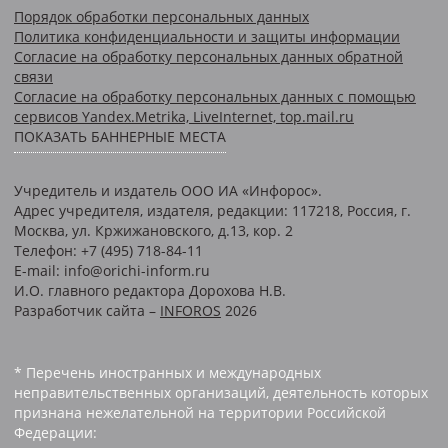
Порядок обработки персональных данных
Политика конфиденциальности и защиты информации
Согласие на обработку персональных данных обратной
связи
Согласие на обработку персональных данных с помощью
сервисов Yandex.Metrika, LiveInternet, top.mail.ru
ПОКАЗАТЬ БАННЕРНЫЕ МЕСТА
Учредитель и издатель ООО ИА «Инфорос».
Адрес учредителя, издателя, редакции: 117218, Россия, г.
Москва, ул. Кржижановского, д.13, кор. 2
Телефон: +7 (495) 718-84-11
E-mail: info@orichi-inform.ru
И.О. главного редактора Дорохова Н.В.
Разработчик сайта –
INFOROS
2026
* Перечень иностранных и международных
неправительственных организаций, деятельность которых
признана нежелательной на территории Российской
Федерации: