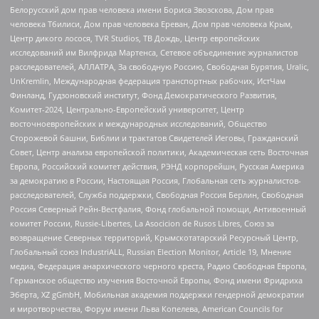
Белорусский дом прав человека имени Бориса Звозскова, Дом прав
человека Тбилиси, Дом прав человека Ереван, Дом прав человека Крым,
Центр дикого лосося, TVR Studios, ТВ Дождь, Центр европейских
исследований им Вилфрида Мартенса, Сетевое объединение журналистов
расследователей, АЛЛАТРА, За свободную Россию, Свободная Бурятия, Uralic,
UnKremlin, Международная федерация транспортных рабочих, ИстЧам
Финланд, Гудзоновский институт, Фонд Демократического Развития,
Комитет-2024, Центрально-Европейский университет, Центр
восточноевропейских и международных исследований, Общество
Сторожевой башни, Библии и трактатов Свидетелей Иеговы, Гражданский
Совет, Центр анализа европейской политики, Академическая сеть Восточная
Европа, Российский комитет действия, РЭНД корпорейшн, Русская Америка
за демократию в России, Настоящая Россия, Глобальная сеть журналистов-
расследователей, Служба поддержки, Свободная Россия Берлин, Свободная
Россия Северный Рейн-Вестфалия, Фонд глобальной помощи, Антивоенный
комитет России, Russie-Libertes, La Asocicion de Rusos Libres, Союз за
возвращение Северных территорий, Крымскотатарский Ресурсный Центр,
Глобальный союз IndustriALL, Russian Election Monitor, Article 19, Мнение
медиа, Федерация анархического черного креста, Радио Свободная Европа,
Германское общество изучения Восточной Европы, Фонд имени Фридриха
Эберта, XZ gGmbH, Мобильная академия поддержки гендерной демократии
и миротворчества, Форум имени Льва Копелева, American Councils for