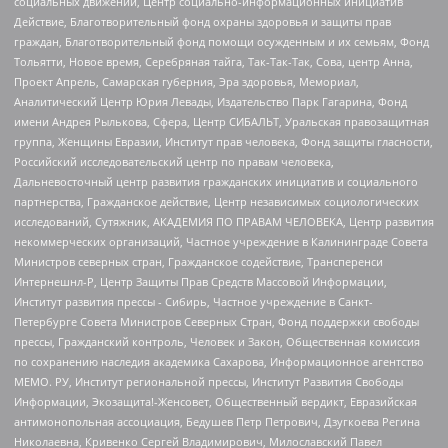
социальных движений, Центр социально-информационных инициатив
Действие, Благотворительный фонд охраны здоровья и защиты прав
граждан, Благотворительный фонд помощи осужденным и их семьям, Фонд
Тольятти, Новое время, Серебряная тайга, Так-Так-Так, Сова, центр Анна,
Проект Апрель, Самарская губерния, Эра здоровья, Мемориал,
Аналитический Центр Юрия Левады, Издательство Парк Гагарина, Фонд
имени Андрея Рылькова, Сфера, Центр СИБАЛЬТ, Уральская правозащитная
группа, Женщины Евразии, Институт прав человека, Фонд защиты гласности,
Российский исследовательский центр по правам человека,
Дальневосточный центр развития гражданских инициатив и социального
партнерства, Гражданское действие, Центр независимых социологических
исследований, Сутяжник, АКАДЕМИЯ ПО ПРАВАМ ЧЕЛОВЕКА, Центр развития
некоммерческих организаций, Частное учреждение в Калининграде Совета
Министров северных стран, Гражданское содействие, Трансперенси
Интернешнл-Р, Центр Защиты Прав Средств Массовой Информации,
Институт развития прессы - Сибирь, Частное учреждение в Санкт-
Петербурге Совета Министров Северных Стран, Фонд поддержки свободы
прессы, Гражданский контроль, Человек и Закон, Общественная комиссия
по сохранению наследия академика Сахарова, Информационное агентство
МЕМО. РУ, Институт региональной прессы, Институт Развития Свободы
Информации, Экозащита!-Женсовет, Общественный вердикт, Евразийская
антимонопольная ассоциация, Бедушев Петр Петрович, Дзугкоева Регина
Николаевна, Кривенко Сергей Владимирович, Милославский Павел