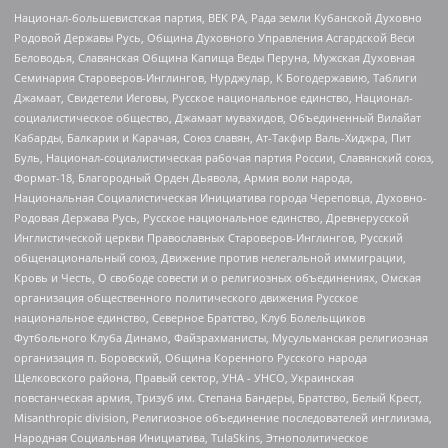
Национал-большевистская партия, ВЕК РА, Рада земли Кубанской Духовно
Родовой Державы Русь, Община Духовного Управления Асгардской Веси
Беловодья, Славянская Община Капища Веды Перуна, Мужская Духовная
Семинария Староверов-Инглингов, Нурджулар, К Богодержавию, Таблиги
Джамаат, Свидетели Иеговы, Русское национальное единство, Национал-
социалистическое общество, Джамаат мувахидов, Объединенный Вилайат
Кабарды, Балкарии и Карачая, Союз славян, Ат-Такфир Валь-Хиджра, Пит
Буль, Национал-социалистическая рабочая партия России, Славянский союз,
Формат-18, Благородный Орден Дьявола, Армия воли народа,
Национальная Социалистическая Инициатива города Череповца, Духовно-
Родовая Держава Русь, Русское национальное единство, Древнерусской
Инглистической церкви Православных Староверов-Инглингов, Русский
общенациональный союз, Движение против нелегальной иммиграции,
Кровь и Честь, О свободе совести и о религиозных объединениях, Омская
организация общественного политического движения Русское
национальное единство, Северное Братство, Клуб Болельщиков
Футбольного Клуба Динамо, Файзрахманисты, Мусульманская религиозная
организация п. Боровский, Община Коренного Русского народа
Щелковского района, Правый сектор, УНА - УНСО, Украинская
повстанческая армия, Тризуб им. Степана Бандеры, Братство, Белый Крест,
Misanthropic division, Религиозное объединение последователей инглиизма,
Народная Социальная Инициатива, TulaSkins, Этнополитическое