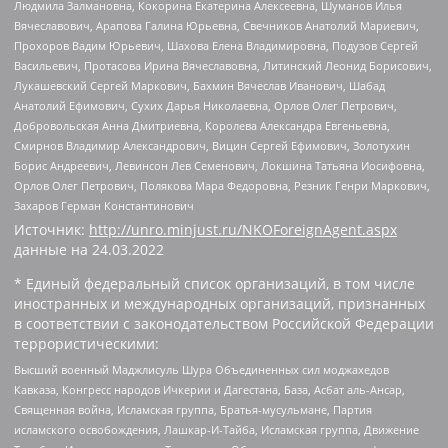
Людмила Залмановна, Кокорина Екатерина Алексеевна, Шуманов Илья
Вячеславович, Арапова Галина Юрьевна, Свечников Анатолий Мариевич,
Прохоров Вадим Юрьевич, Шахова Елена Владимировна, Подузов Сергей
Васильевич, Протасова Ирина Вячеславовна, Литинский Леонид Борисович,
Лукашевский Сергей Маркович, Бахмин Вячеслав Иванович, Шабад
Анатолий Ефимович, Сухих Дарья Николаевна, Орлов Олег Петрович,
Добровольская Анна Дмитриевна, Королева Александра Евгеньевна,
Смирнов Владимир Александрович, Вицин Сергей Ефимович, Золотухин
Борис Андреевич, Левинсон Лев Семенович, Локшина Татьяна Иосифовна,
Орлов Олег Петрович, Полякова Мара Федоровна, Резник Генри Маркович,
Захаров Герман Константинович
Источник:
http://unro.minjust.ru/NKOForeignAgent.aspx
данные на
24.03.2022
* Единый федеральный список организаций, в том числе
иностранных и международных организаций, признанных
в соответствии с законодательством Российской Федерации
террористическими:
Высший военный Маджлисуль Шура Объединенных сил моджахедов
Кавказа, Конгресс народов Ичкерии и Дагестана, База, Асбат аль-Ансар,
Священная война, Исламская группа, Братья-мусульмане, Партия
исламского освобождения, Лашкар-И-Тайба, Исламская группа, Движение